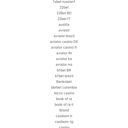
1xbet russian1
22bet
22Bet BD
22bet IT
austria
aviator
aviator brazil
aviator casino DE
aviator casino fr
aviator IN
aviator ke
aviator mz
b1bet BR
b1bet brazil
Bankobet
bbrbet colombia
bizzo casino
book of ra
book of ra it
Brand
casibom tr
casibom-tg
casino