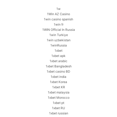
1w
1Win AZ Casino
1win casino spanish
1win fr
1WIN Official In Russia
1win Turkiye
1win uzbekistan
1winRussia
1xbet
1xbet apk
1xbet arabic
1xbet Bangladesh
1xbet casino BD
1xbet india
1xbet Korea
1xbet KR
1xbet malaysia
1xbet Morocco
1xbet pt
1xbet RU
1xbet russian