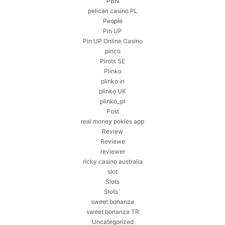
PBN
pelican casino PL
People
Pin UP
Pin UP Online Casino
pinco
Pirots SE
Plinko
plinko in
plinko UK
plinko_pl
Post
real money pokies app
Review
Reviewe
reviewer
ricky casino australia
slot
Slots
Slots`
sweet bonanza
sweet bonanza TR
Uncategorized