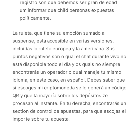
registro son que debemos ser gran de edad
um informar que child personas expuestas
políticamente.
La ruleta, que tiene su emoción sumado a
suspense, está accesible en varias versiones,
incluidas la ruleta europea y la americana. Sus
puntos negativos son o qual el chat durante vivo no
está disponible todo el día y os quais no siempre
encontrarás un operador o qual maneje tu mismo
idioma, en este caso, en español. Debes saber que
si escoges mi criptomoneda se lo generá un código
QR y que la mayoría sobre los depósitos ze
procesan al instante. En tu derecha, encontrarás un
section de control de apuestas, para que escojas el
importe sobre tu apuesta.