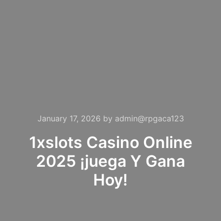
January 17, 2026
by
admin@rpgaca123
1xslots Casino Online
2025 ¡juega Y Gana
Hoy!