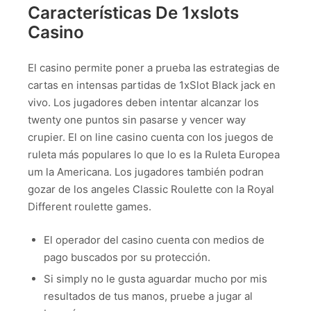
Características De 1xslots
Casino
El casino permite poner a prueba las estrategias de
cartas en intensas partidas de 1xSlot Black jack en
vivo. Los jugadores deben intentar alcanzar los
twenty one puntos sin pasarse y vencer way
crupier. El on line casino cuenta con los juegos de
ruleta más populares lo que lo es la Ruleta Europea
um la Americana. Los jugadores también podran
gozar de los angeles Classic Roulette con la Royal
Different roulette games.
El operador del casino cuenta con medios de
pago buscados por su protección.
Si simply no le gusta aguardar mucho por mis
resultados de tus manos, pruebe a jugar al