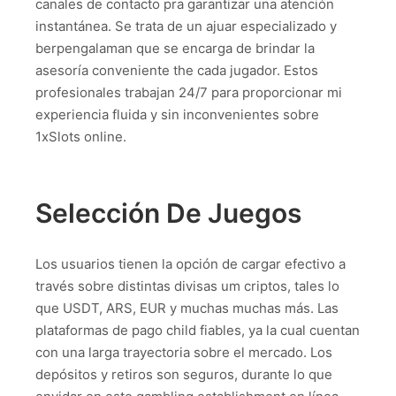
canales de contacto pra garantizar una atención
instantánea. Se trata de un ajuar especializado y
berpengalaman que se encarga de brindar la
asesoría conveniente the cada jugador. Estos
profesionales trabajan 24/7 para proporcionar mi
experiencia fluida y sin inconvenientes sobre
1xSlots online.
Selección De Juegos
Los usuarios tienen la opción de cargar efectivo a
través sobre distintas divisas um criptos, tales lo
que USDT, ARS, EUR y muchas muchas más. Las
plataformas de pago child fiables, ya la cual cuentan
con una larga trayectoria sobre el mercado. Los
depósitos y retiros son seguros, durante lo que