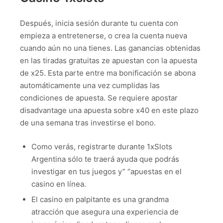
Después, inicia sesión durante tu cuenta con
empieza a entretenerse, o crea la cuenta nueva
cuando aún no una tienes. Las ganancias obtenidas
en las tiradas gratuitas ze apuestan con la apuesta
de x25. Esta parte entre ma bonificación se abona
automáticamente una vez cumplidas las
condiciones de apuesta. Se requiere apostar
disadvantage una apuesta sobre x40 en este plazo
de una semana tras investirse el bono.
Como verás, registrarte durante 1xSlots
Argentina sólo te traerá ayuda que podrás
investigar en tus juegos y” “apuestas en el
casino en línea.
El casino en palpitante es una grandma
atracción que asegura una experiencia de