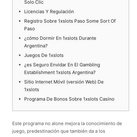
Solo Clic
Licencias Y Regulación
Registro Sobre 1xslots Paso Some Sort Of
Paso
¿cómo Dormir En 1xslots Durante
Argentina?
Juegos De 1xslots
¿es Seguro Envidar En El Gambling
Establishment 1xslots Argentina?
Sitio Internet Móvil (versión Web) De
1xslots
Programa De Bonos Sobre 1xslots Casino
Este programa no alone mejora la conocimiento de
juego, predestinación que también da a los