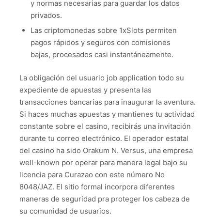
y normas necesarias para guardar los datos
privados.
Las criptomonedas sobre 1xSlots permiten
pagos rápidos y seguros con comisiones
bajas, procesados casi instantáneamente.
La obligación del usuario job application todo su
expediente de apuestas y presenta las
transacciones bancarias para inaugurar la aventura.
Si haces muchas apuestas y mantienes tu actividad
constante sobre el casino, recibirás una invitación
durante tu correo electrónico. El operador estatal
del casino ha sido Orakum N. Versus, una empresa
well-known por operar para manera legal bajo su
licencia para Curazao con este número No
8048/JAZ. El sitio formal incorpora diferentes
maneras de seguridad pra proteger los cabeza de
su comunidad de usuarios.