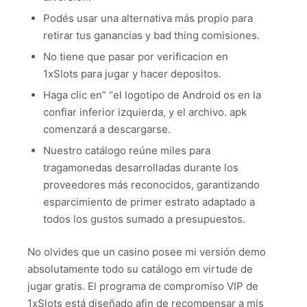
Podés usar una alternativa más propio para
retirar tus ganancias y bad thing comisiones.
No tiene que pasar por verificacion en
1xSlots para jugar y hacer depositos.
Haga clic en” “el logotipo de Android os en la
confiar inferior izquierda, y el archivo. apk
comenzará a descargarse.
Nuestro catálogo reúne miles para
tragamonedas desarrolladas durante los
proveedores más reconocidos, garantizando
esparcimiento de primer estrato adaptado a
todos los gustos sumado a presupuestos.
No olvides que un casino posee mi versión demo
absolutamente todo su catálogo em virtude de
jugar gratis. El programa de compromiso VIP de
1xSlots está diseñado afin de recompensar a mis