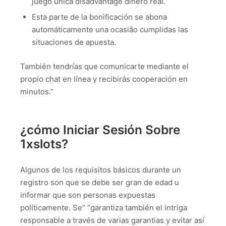
juego única disadvantage dinero real.
Esta parte de la bonificación se abona
automáticamente una ocasião cumplidas las
situaciones de apuesta.
También tendrías que comunicarte mediante el
propio chat en línea y recibirás cooperación en
minutos.”
¿cómo Iniciar Sesión Sobre
1xslots?
Algunos de los requisitos básicos durante un
registro son que se debe ser gran de edad u
informar que son personas expuestas
políticamente. Se” “garantiza también el intriga
responsable a través de varias garantias y evitar así