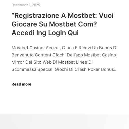
December 1, 2025
“Registrazione A Mostbet: Vuoi
Giocare Su Mostbet Com?
Accedi Ing Login Qui
Mostbet Casino: Accedi, Gioca E Ricevi Un Bonus Di
Benvenuto Content Giochi Dell’app Mostbet Casino
Mirror Del Sito Web Di Mostbet Linee Di
Scommessa Speciali Giochi Di Crash Poker Bonus…
Read more