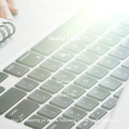
91-9815004714, 0172-4614888
info@rpgaca.in
Useful Links
Home
About
Services
Contact Us
Also Connect to us on the following social media platform.