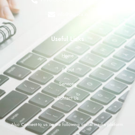
info@rpgaca.in
Useful Links
Home
About
Services
Contact Us
Also Connect to us on the following social media platform.