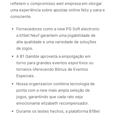
refletem o compromisso weil empresa em otorgar
uma experiência sobre apostas online feliz y sana e
consciente.
Fornecedores como a new PG Soft electronic
a b1bet Neuf garantem uma jogabilidade de
alta qualidade e uma variedade de soluções
de jogos.
A B1 Gamble aproveita a empolgação em
torno para grandes eventos esportivos ou
torneios oferecendo Bônus de Eventos
Especiais.
Nossa organizacion combina tecnologia de
ponta com a new mais ampla seleção de
jogos, garantindo que cada rato seja
emocionante elizabeth recompensador.
Durante os testes hechos, a plataforma B1Bet