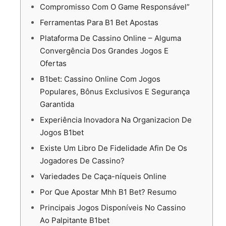
Compromisso Com O Game Responsável”
Ferramentas Para B1 Bet Apostas
Plataforma De Cassino Online – Alguma
Convergência Dos Grandes Jogos E
Ofertas
B1bet: Cassino Online Com Jogos
Populares, Bônus Exclusivos E Segurança
Garantida
Experiência Inovadora Na Organizacion De
Jogos B1bet
Existe Um Libro De Fidelidade Afin De Os
Jogadores De Cassino?
Variedades De Caça-níqueis Online
Por Que Apostar Mhh B1 Bet? Resumo
Principais Jogos Disponíveis No Cassino
Ao Palpitante B1bet