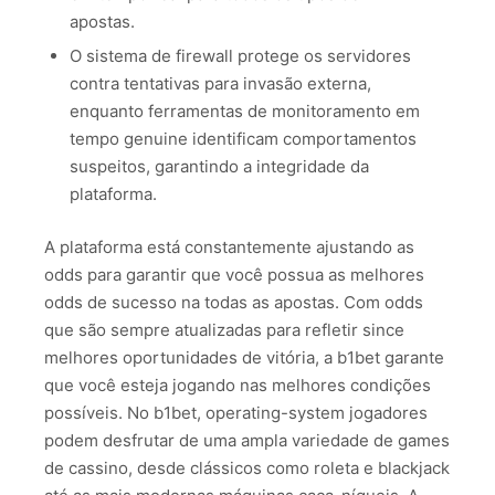
apostas.
O sistema de firewall protege os servidores
contra tentativas para invasão externa,
enquanto ferramentas de monitoramento em
tempo genuine identificam comportamentos
suspeitos, garantindo a integridade da
plataforma.
A plataforma está constantemente ajustando as
odds para garantir que você possua as melhores
odds de sucesso na todas as apostas. Com odds
que são sempre atualizadas para refletir since
melhores oportunidades de vitória, a b1bet garante
que você esteja jogando nas melhores condições
possíveis. No b1bet, operating-system jogadores
podem desfrutar de uma ampla variedade de games
de cassino, desde clássicos como roleta e blackjack