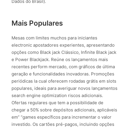
Dados do Brasil).
Mais Populares
Mesas com limites muchos para iniciantes
electronic apostadores experientes, apresentando
opções como Black jack Clássico, Infinite Black jack
e Power Blackjack. Reúne os lançamentos mais
recentes perform mercado, com gráficos de última
geração e funcionalidades inovadoras. Promoções
periódicas la cual oferecem rodadas grátis em slots
populares, ideais para averiguar novos lançamentos
search engine optimization riscos adicionais.
Ofertas regulares que tem a possibilidade de
chegar a 50% sobre depósitos adicionais, aplicáveis
em” “games específicos para incrementar o valor
investido. Os cartões pré-pagos, incluindo opções