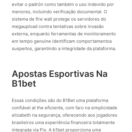
evitar o padrón como também o uso indevido por
menores, incluindo verificação documental. O
sistema de fire wall protege os servidores do
megaupload contra tentativas sobre invasão
externa, enquanto ferramentas de monitoramento
em tempo genuine identificam comportamentos
suspeitos, garantindo a integridade da plataforma.
Apostas Esportivas Na
B1bet
Essas condições são do B1Bet uma plataforma
confiável at the eficiente, com faro na simplicidade
elizabeth na segurança, oferecendo aos jogadores
brasileiros uma experiência financeira totalmente
integrada via Pix. A b1bet proporciona uma