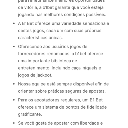
para refletir since melhores oportunidades
de vitória, a b1bet garante que você esteja
jogando nas melhores condições possíveis.
A B1Bet oferece uma variedade sensazionale
destes jogos, cada um com suas próprias
características únicas.
Oferecendo aos usuários jogos de
fornecedores renomados, a b1bet oferece
uma importante biblioteca de
entretenimento, incluindo caça-níqueis e
jogos de jackpot.
Nossa equipe está sempre disponível afin de
orientar sobre práticas seguras de apostas.
Para os apostadores regulares, um B1 Bet
oferece um sistema de pontos de fidelidade
gratificante.
Se você gosta de apostar com liberdade e