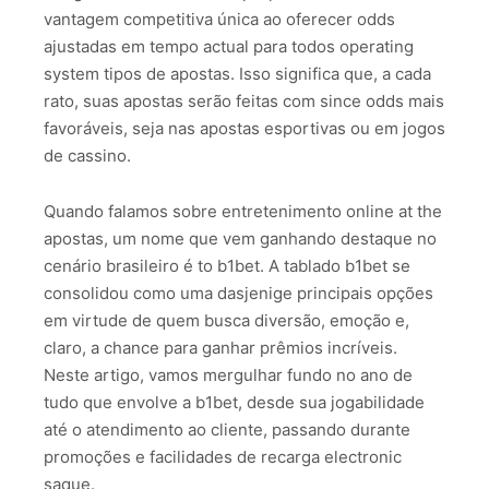
vantagem competitiva única ao oferecer odds
ajustadas em tempo actual para todos operating
system tipos de apostas. Isso significa que, a cada
rato, suas apostas serão feitas com since odds mais
favoráveis, seja nas apostas esportivas ou em jogos
de cassino.
Quando falamos sobre entretenimento online at the
apostas, um nome que vem ganhando destaque no
cenário brasileiro é to b1bet. A tablado b1bet se
consolidou como uma dasjenige principais opções
em virtude de quem busca diversão, emoção e,
claro, a chance para ganhar prêmios incríveis.
Neste artigo, vamos mergulhar fundo no ano de
tudo que envolve a b1bet, desde sua jogabilidade
até o atendimento ao cliente, passando durante
promoções e facilidades de recarga electronic
saque.