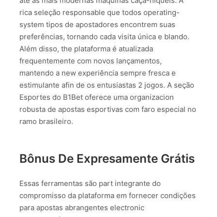
até as mais modernas máquinas caça-níqueis. A
rica seleção responsable que todos operating-
system tipos de apostadores encontrem suas
preferências, tornando cada visita única e blando.
Além disso, the plataforma é atualizada
frequentemente com novos lançamentos,
mantendo a new experiência sempre fresca e
estimulante afin de os entusiastas 2 jogos. A seção
Esportes do B1Bet oferece uma organizacion
robusta de apostas esportivas com faro especial no
ramo brasileiro.
Bônus De Expresamente Grátis
Essas ferramentas são part integrante do
compromisso da plataforma em fornecer condições
para apostas abrangentes electronic