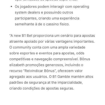
Os jogadores podem interagir com operating
system dealers e possuindo outros
participantes, criando uma experiência
semelhante à de o cassino físico​.
“A new B1 Bet proporciona um cenário para apostas
atraente apoiado por várias vantagens importantes.
O community conta com uma ampla variedade
sobre esportes e eventos para apostas, odds
competitivas e navegação compreensível. Bônus
elizabeth promoções generosos, incluindo o
recurso “Reivindicar Bônus”, oferecem valor
agregado aos usuários. O B1 Gamble mantém altos
padrões de segurança at the imparcialidade,
criando condições de apostas seguras.