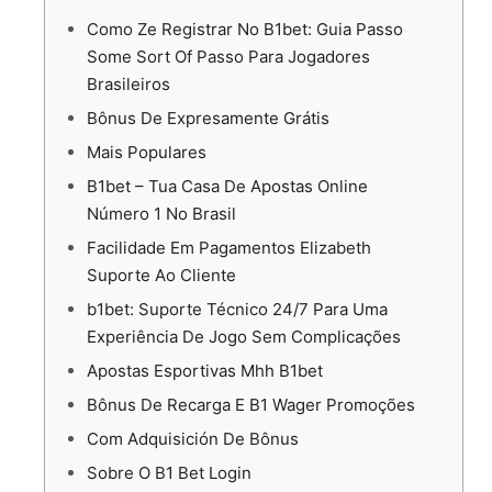
Como Ze Registrar No B1bet: Guia Passo
Some Sort Of Passo Para Jogadores
Brasileiros
Bônus De Expresamente Grátis
Mais Populares
B1bet – Tua Casa De Apostas Online
Número 1 No Brasil
Facilidade Em Pagamentos Elizabeth
Suporte Ao Cliente
​b1bet: Suporte Técnico 24/7 Para Uma
Experiência De Jogo Sem Complicações​
Apostas Esportivas Mhh B1bet
Bônus De Recarga E B1 Wager Promoções
Com Adquisición De Bônus
Sobre O B1 Bet Login