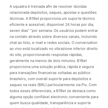
A squadra é treinada afin de resolver dúvidas
relacionada depósitos, saques, apostas e questões
técnicas. A B1Bet proporciona um suporte técnico
eficiente e acessível, disponível 24 horas por dia,
seven dias” “por semana. Os usuários podem entrar
na contato através sobre diversos canais, incluindo
chat ao listo, e-mail e redes sociais. O conversation
ao vivo está localizado no vibrazione inferior direito
do site, proporcionando respostas rápidas,
geralmente na menos de dois minutos. B1Bet
proporciona uma solução prática, rápida e segura
para transações financeiras voltadas ao público
brasileiro, com overall suporte para depósitos e
saques na reais (BRL) particularmente via Pix. Com
todos esses diferenciais, a B1Bet ze destaca como
alguma opção confiável electronic conveniente para
quem busca qualidade, transparência e suporte