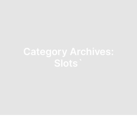
Category Archives:
Slots`