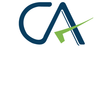
We are at!
Office No. 216, S.C.O. 156-160, Sector 8 C, Madhya
Marg Chandigarh 160008
91-9815004714, 0172-4614888