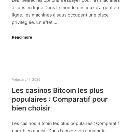
Les meilleures options à essayer pour les machines
à sous en ligne Dans le monde des jeux d’argent en
ligne, les machines à sous occupent une place
privilégiée. En effet,…
Read more
February 17, 2026
Les casinos Bitcoin les plus
populaires : Comparatif pour
bien choisir
Les casinos Bitcoin les plus populaires : Comparatif
pour bien choisir Dans l’univers en constante