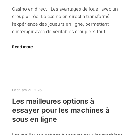
Casino en direct : Les avantages de jouer avec un
croupier réel Le casino en direct a transformé
l’expérience des joueurs en ligne, permettant
d’interagir avec de véritables croupiers tout…
Read more
February 21, 2026
Les meilleures options à
essayer pour les machines à
sous en ligne