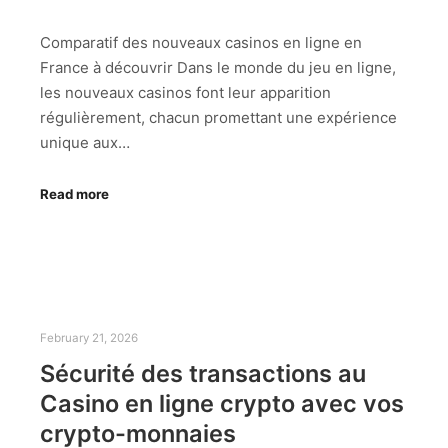
Comparatif des nouveaux casinos en ligne en
France à découvrir Dans le monde du jeu en ligne,
les nouveaux casinos font leur apparition
régulièrement, chacun promettant une expérience
unique aux…
Read more
February 21, 2026
Sécurité des transactions au
Casino en ligne crypto avec vos
crypto-monnaies