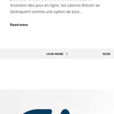
évolution des jeux en ligne, les casinos Bitcoin se
distinguent comme une option de plus…
Read more
LOAD MORE
10/56