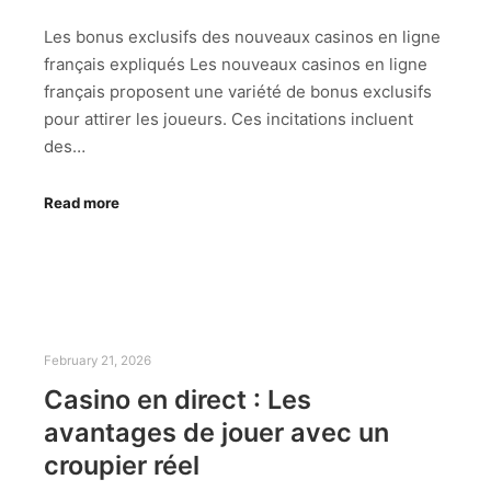
Les bonus exclusifs des nouveaux casinos en ligne
français expliqués Les nouveaux casinos en ligne
français proposent une variété de bonus exclusifs
pour attirer les joueurs. Ces incitations incluent
des…
Read more
February 21, 2026
Casino en direct : Les
avantages de jouer avec un
croupier réel