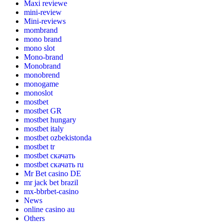
Maxi reviewe
mini-review
Mini-reviews
mombrand
mono brand
mono slot
Mono-brand
Monobrand
monobrend
monogame
monoslot
mostbet
mostbet GR
mostbet hungary
mostbet italy
mostbet ozbekistonda
mostbet tr
mostbet скачать
mostbet скачать ru
Mr Bet casino DE
mr jack bet brazil
mx-bbrbet-casino
News
online casino au
Others