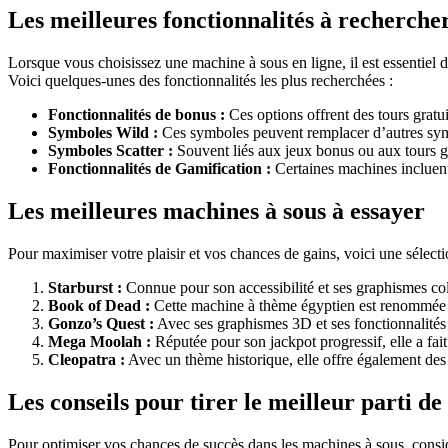
Les meilleures fonctionnalités à recherche
Lorsque vous choisissez une machine à sous en ligne, il est essentiel d
Voici quelques-unes des fonctionnalités les plus recherchées :
Fonctionnalités de bonus :
Ces options offrent des tours gratui
Symboles Wild :
Ces symboles peuvent remplacer d’autres sym
Symboles Scatter :
Souvent liés aux jeux bonus ou aux tours gra
Fonctionnalités de Gamification :
Certaines machines incluent 
Les meilleures machines à sous à essayer
Pour maximiser votre plaisir et vos chances de gains, voici une sélecti
Starburst :
Connue pour son accessibilité et ses graphismes col
Book of Dead :
Cette machine à thème égyptien est renommée po
Gonzo’s Quest :
Avec ses graphismes 3D et ses fonctionnalités
Mega Moolah :
Réputée pour son jackpot progressif, elle a fai
Cleopatra :
Avec un thème historique, elle offre également des t
Les conseils pour tirer le meilleur parti de
Pour optimiser vos chances de succès dans les machines à sous, considé