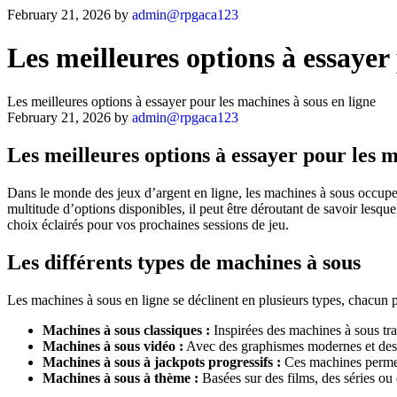
February 21, 2026
by
admin@rpgaca123
Les meilleures options à essayer
Les meilleures options à essayer pour les machines à sous en ligne
February 21, 2026
by
admin@rpgaca123
Les meilleures options à essayer pour les m
Dans le monde des jeux d’argent en ligne, les machines à sous occupent u
multitude d’options disponibles, il peut être déroutant de savoir lesque
choix éclairés pour vos prochaines sessions de jeu.
Les différents types de machines à sous
Les machines à sous en ligne se déclinent en plusieurs types, chacun pr
Machines à sous classiques :
Inspirées des machines à sous tra
Machines à sous vidéo :
Avec des graphismes modernes et des a
Machines à sous à jackpots progressifs :
Ces machines permett
Machines à sous à thème :
Basées sur des films, des séries ou