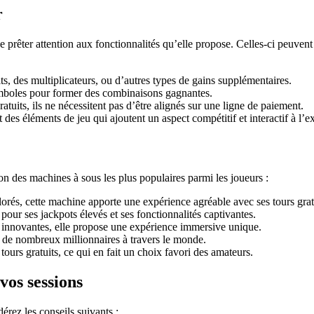
r
e prêter attention aux fonctionnalités qu’elle propose. Celles-ci peuven
ts, des multiplicateurs, ou d’autres types de gains supplémentaires.
boles pour former des combinaisons gagnantes.
tuits, ils ne nécessitent pas d’être alignés sur une ligne de paiement.
des éléments de jeu qui ajoutent un aspect compétitif et interactif à l’e
on des machines à sous les plus populaires parmi les joueurs :
orés, cette machine apporte une expérience agréable avec ses tours grat
ur ses jackpots élevés et ses fonctionnalités captivantes.
 innovantes, elle propose une expérience immersive unique.
t de nombreux millionnaires à travers le monde.
ours gratuits, ce qui en fait un choix favori des amateurs.
 vos sessions
rez les conseils suivants :