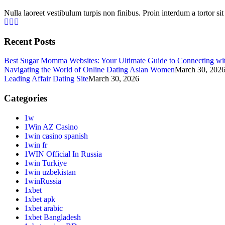
Nulla laoreet vestibulum turpis non finibus. Proin interdum a tortor si
Recent Posts
Best Sugar Momma Websites: Your Ultimate Guide to Connecting w
Navigating the World of Online Dating Asian Women
March 30, 202
Leading Affair Dating Site
March 30, 2026
Categories
1w
1Win AZ Casino
1win casino spanish
1win fr
1WIN Official In Russia
1win Turkiye
1win uzbekistan
1winRussia
1xbet
1xbet apk
1xbet arabic
1xbet Bangladesh