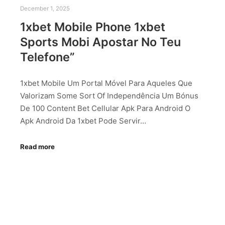
December 1, 2025
1xbet Mobile Phone 1xbet
Sports Mobi Apostar No Teu
Telefone”
1xbet Mobile Um Portal Móvel Para Aqueles Que
Valorizam Some Sort Of Independência Um Bónus
De 100 Content Bet Cellular Apk Para Android O
Apk Android Da 1xbet Pode Servir…
Read more