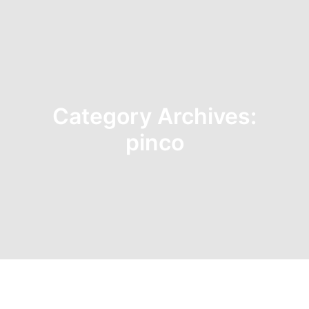
Category Archives:
pinco