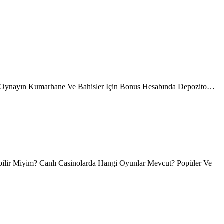
leri Oynayın Kumarhane Ve Bahisler Için Bonus Hesabında Depozito…
bilir Miyim? Canlı Casinolarda Hangi Oyunlar Mevcut? Popüler Ve