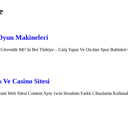
e
, Oyun Makineleri
In Güvenilir Mi? In Bet Türkiye – Giriş Yapın Ve On-line Spor Bahis
 Ve Casino Sitesi
mi Web Sitesi Content Aynı 1win Hesabını Farklı Cihazlarda Kullana