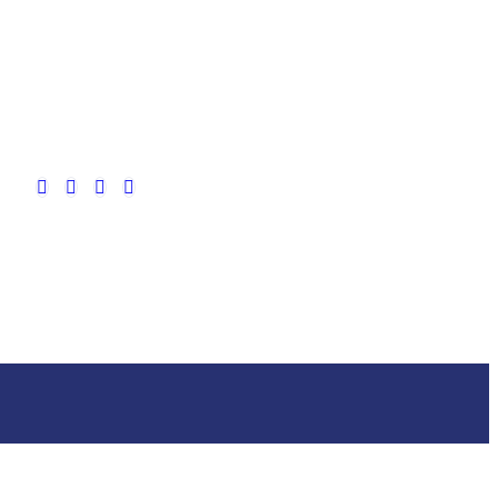
so Connect to us on the following
cial media platform.