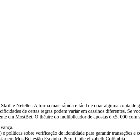
krill e Neteller. A forma mais rápida e fácil de criar alguma conta de 
ificidades de certas regras podem variar em cassinos diferentes. Se v
ente em MostBet. O théatre do multiplicador de apostas é х5. 000 com s
avança.
e políticas sobre verificação de identidade para garantir transações e 
star em MostBet estão Espanha, Peru, Chile elizabeth Colômbia.