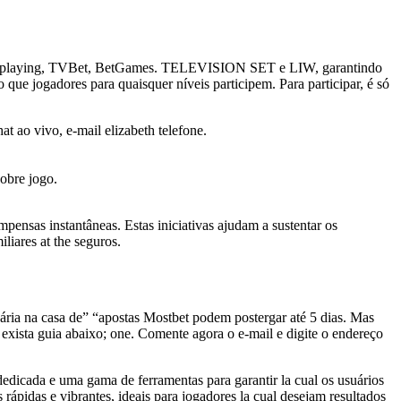
 Game playing, TVBet, BetGames. TELEVISION SET e LIW, garantindo
que jogadores para quaisquer níveis participem. Para participar, é só
t ao vivo, e-mail elizabeth telefone.
obre jogo.
ensas instantâneas. Estas iniciativas ajudam a sustentar os
iares at the seguros.
ária na casa de” “apostas Mostbet podem postergar até 5 dias. Mas
exista guia abaixo; one. Comente agora o e-mail e digite o endereço
edicada e uma gama de ferramentas para garantir la cual os usuários
ápidas e vibrantes, ideais para jogadores la cual desejam resultados