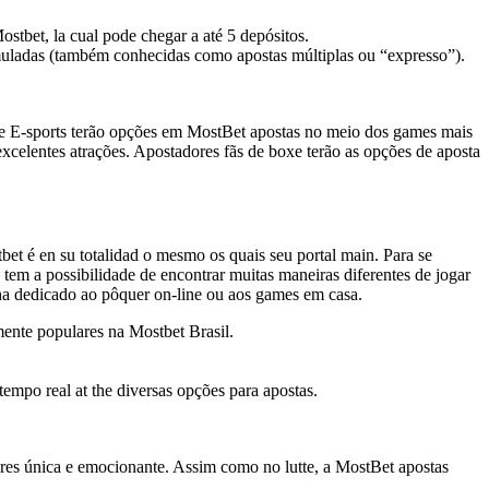
tbet, la cual pode chegar a até 5 depósitos.
uladas (também conhecidas como apostas múltiplas ou “expresso”).
s de E-sports terão opções em MostBet apostas no meio dos games mais
celentes atrações. Apostadores fãs de boxe terão as opções de aposta
et é en su totalidad o mesmo os quais seu portal main. Para se
 tem a possibilidade de encontrar muitas maneiras diferentes de jogar
nha dedicado ao pôquer on-line ou aos games em casa.
ente populares na Mostbet Brasil.
empo real at the diversas opções para apostas.
dores única e emocionante. Assim como no lutte, a MostBet apostas