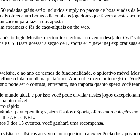
 rodadas grátis estão incluídos simply no pacote de boas-vindas da Mos
is oferece um bónus adicional aos jogadores que fazem apostas acum
anizacion para fazer suas apostas.
m streamers e fãs de caça-níqueis on the web.
 após to login Mostbet electronic selecionar o evento desejado. Os fã
e CS. Basta acessar a seção de E-sports e” “[newline] explorar suas ex
bsite, e no ano de termos de funcionalidade, o aplicativo móvel Mostb
efone celular ou pill na plataforma Android e executar to registro. Você
sino pode ser o confusa, entretanto, não importa quanto speed você te
 mundo atual, e por isso você pode envidar nestes jogos excepcionalm
 aparato móvel.
tro rápido.
âmica para operating system fãs dos eSports, oferecendo cotações em t
ara the AFL e NRL.
enos 9 dos 15 eventos, você ganhará uma recompensa.
visitar estatísticas ao vivo e tudo que torna a experiência dos aposta