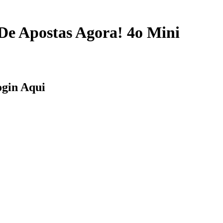
De Apostas Agora! 4o Mini
ogin Aqui