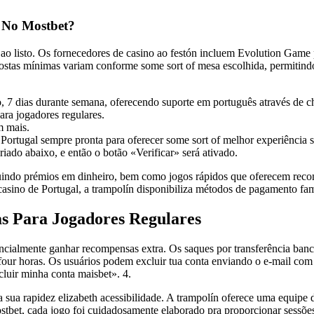
s No Mostbet?
stas ao listo. Os fornecedores de casino ao festón incluem Evolution
ostas mínimas variam conforme some sort of mesa escolhida, permitindo 
 7 dias durante semana, oferecendo suporte em português através de cha
ara jogadores regulares.
m mais.
Portugal sempre pronta para oferecer some sort of melhor experiência s
do abaixo, e então o botão «Verificar» será ativado.
uindo prémios em dinheiro, bem como jogos rápidos que oferecem recomp
sino de Portugal, a trampolín disponibiliza métodos de pagamento famil
s Para Jogadores Regulares
ncialmente ganhar recompensas extra. Os saques por transferência banc
our horas. Os usuários podem excluir tua conta enviando o e-mail com 
xcluir minha conta maisbet». 4.
sua rapidez elizabeth acessibilidade. A trampolín oferece uma equipe d
tbet, cada jogo foi cuidadosamente elaborado pra proporcionar sessões r