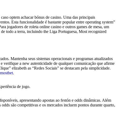
, caso optem achacar bónus de casino. Uma das principais
eventos. Esta funcionalidade é bastante popular entre operating system”
 Para jogadores de roleta online casino e outros games de mesa, um
de todo a terra, incluindo the Liga Portuguesa, Most recognized
izados. Mantenha seus sistemas operacionais e programas atualizados
 e verifique a new autenticidade de qualquer comunicação que afirme
Clique” elizabeth as “Redes Sociais” se destacam pela simplicidade.
mostbet
.
periência de jogo.
isponíveis, apresentando apostas ao festón e odds dinâmicas. Além
s odds são competitivas e os mercados incluem pontos durante quarto,