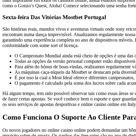
mais importante em todos os cassinos online, ainda estamos surpreso
como o Gonzo’s Quest, Aloha! Comece selecionando uma senha forte,
Sexta-feira Das Vitórias Mostbet Portugal
São histórias reais, mundos vivos e aventuras virtuais onde sony erics
encontram numa dança imprevisível. Atualizamos regularmente nossa se
garantindo uma experiência completa no ano de dispositivos móveis.
conformidade com some sort of licença.
O Campeonato Mundial ainda está cheio de opções é uma das op
Todas as opções da versão personal computer estão disponíveis 
Para além do bónus de boas-vindas, realizamos regularmente vá
As máquinas caça-níqueis da Mostbet se destacam pela diversid
É por isso la cual a Most Ideal oferece diferentes campeonatos,
O pagamento é calculado pela soma dos lucros sobre cada acum
Há algum tempo, tem sido possível observar tais como essas áreas se
de fazer certas apostas. Se você conhece bem o esporte e quer guardar
os seus serviços de apostas desportivas e online casino online em Ita
Como Funciona O Suporte Ao Cliente Par
Os novos jogadores no online casino online podem demandar um bônus 
requisito sobre de aposta. Os ganhos das free spins são no ano de din