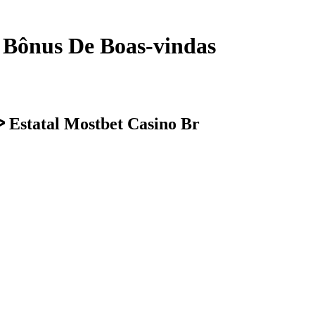
 Bônus De Boas-vindas
 Estatal Mostbet Casino Br