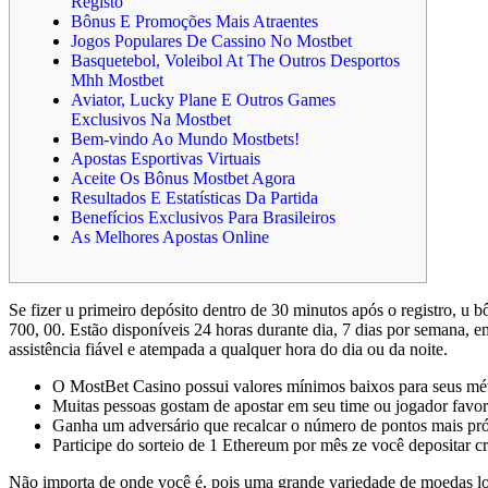
Registo
Bônus E Promoções Mais Atraentes
Jogos Populares De Cassino No Mostbet
Basquetebol, Voleibol At The Outros Desportos
Mhh Mostbet
Aviator, Lucky Plane E Outros Games
Exclusivos Na Mostbet
Bem-vindo Ao Mundo Mostbets!
Apostas Esportivas Virtuais
Aceite Os Bônus Mostbet Agora
Resultados E Estatísticas Da Partida
Benefícios Exclusivos Para Brasileiros
As Melhores Apostas Online
Se fizer u primeiro depósito dentro de 30 minutos após o registro, u
700, 00. Estão disponíveis 24 horas durante dia, 7 dias por semana, e
assistência fiável e atempada a qualquer hora do dia ou da noite.
O MostBet Casino possui valores mínimos baixos para seus m
Muitas pessoas gostam de apostar em seu time ou jogador favor
Ganha um adversário que recalcar o número de pontos mais próx
Participe do sorteio de 1 Ethereum por mês ze você depositar c
Não importa de onde você é, pois uma grande variedade de moedas loc