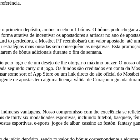
referência.
ir o primeiro depósito, ambos recebem 1 bónus. O bónus pode chegar 
rma atrativa de incentivar os apostadores a arriscar no ano de aposta
ard to perdedora, a Mostbet PT reembolsará um valor apostado, até um l
tar estratégias mais ousadas sem consequências negativas. Esta promo
tarem de bónus adicionais durante o fim de semana.
pelo jogo e de um desejo de lhe otorgar o máximo prazer. O nosso ob
ada segundo carry out jogo. Os fundos são creditados em conta da Mo
ar some sort of App Store ou um link direto do site oficial do Mostbet
ente de apostas tem alguma licença válida de Curaçao regulada durante
az inúmeras vantagens. Nosso compromisso com the excelência se reflet
de thirty six modalidades esportivas, incluindo futebol, basquete, tênis
stas esportivas, e-sports, jogos de albur, cassino ao festón, fantasy g
 o de início depósito, sendo to valor do bónus correspondente a alguma