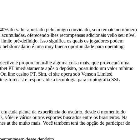
a 40% do valor apostado pelo amigo convidado, sem remate no número
s acumuladas, oferecendo-lhes recompensas adicionais vello seu nível
imite pré-definido. Isso significa os quais os jogadores podem
ção hebdomadario é uma muy buena oportunidade para operating-
jectivo é proporcionar-lhe alguma coisa mais, que provocará uma
stbet PT imediatamente após o depósito, possuindo um valor mínimo
 On line casino PT. Sim, el site opera sob Venson Limited
 e-forecast e responsable a tecnologia para criptografia SSL
e em cada planta da experiência do usuário, desde o momento do
, vôlei e vários outros esportes buscados entre os brasileiros. Na
ames at the muito mais. Você também terá the opção de participar de
 percentagem desse depósito.