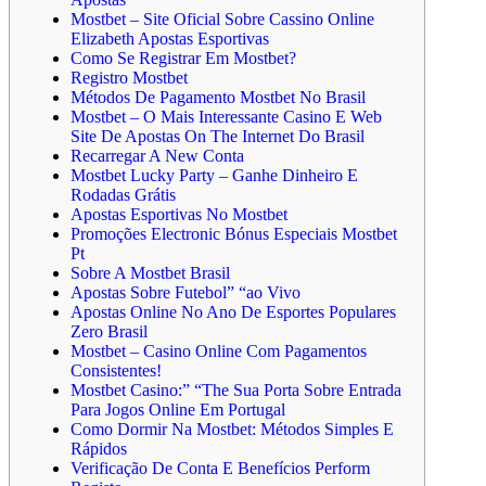
Mostbet – Site Oficial Sobre Cassino Online
Elizabeth Apostas Esportivas
Como Se Registrar Em Mostbet?
Registro Mostbet
Métodos De Pagamento Mostbet No Brasil
Mostbet – O Mais Interessante Casino E Web
Site De Apostas On The Internet Do Brasil
Recarregar A New Conta
Mostbet Lucky Party – Ganhe Dinheiro E
Rodadas Grátis
Apostas Esportivas No Mostbet
Promoções Electronic Bónus Especiais Mostbet
Pt
Sobre A Mostbet Brasil
Apostas Sobre Futebol” “ao Vivo
Apostas Online No Ano De Esportes Populares
Zero Brasil
Mostbet – Casino Online Com Pagamentos
Consistentes!
Mostbet Casino:” “The Sua Porta Sobre Entrada
Para Jogos Online Em Portugal
Como Dormir Na Mostbet: Métodos Simples E
Rápidos
Verificação De Conta E Benefícios Perform