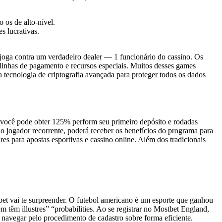
 os de alto-nível.
s lucrativas.
 joga contra um verdadeiro dealer — 1 funcionário do cassino. Os
s linhas de pagamento e recursos especiais. Muitos desses games
 tecnologia de criptografia avançada para proteger todos os dados
 você pode obter 125% perform seu primeiro depósito e rodadas
r o jogador recorrente, poderá receber os benefícios do programa para
s para apostas esportivas e cassino online. Além dos tradicionais
bet vai te surpreender. O futebol americano é um esporte que ganhou
 têm illustres” “probabilities. Ao se registrar no Mostbet England,
c navegar pelo procedimento de cadastro sobre forma eficiente.