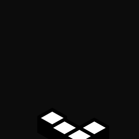
bre
gal
Perform
stbet
s