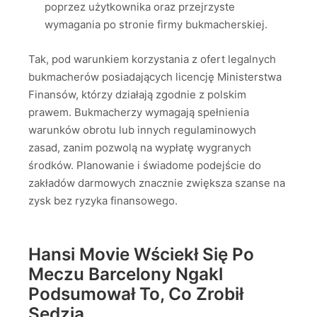
poprzez użytkownika oraz przejrzyste
wymagania po stronie firmy bukmacherskiej.
Tak, pod warunkiem korzystania z ofert legalnych
bukmacherów posiadających licencję Ministerstwa
Finansów, którzy działają zgodnie z polskim
prawem. Bukmacherzy wymagają spełnienia
warunków obrotu lub innych regulaminowych
zasad, zanim pozwolą na wypłatę wygranych
środków. Planowanie i świadome podejście do
zakładów darmowych znacznie zwiększa szanse na
zysk bez ryzyka finansowego.
Hansi Movie Wściekł Się Po
Meczu Barcelony Ngakl
Podsumował To, Co Zrobił
Sędzia