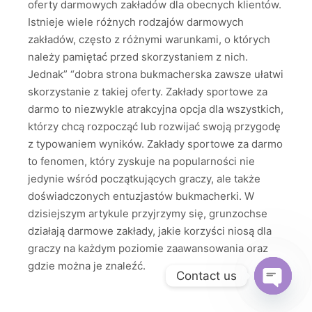
oferty darmowych zakładów dla obecnych klientów.
Istnieje wiele różnych rodzajów darmowych
zakładów, często z różnymi warunkami, o których
należy pamiętać przed skorzystaniem z nich.
Jednak” “dobra strona bukmacherska zawsze ułatwi
skorzystanie z takiej oferty. Zakłady sportowe za
darmo to niezwykle atrakcyjna opcja dla wszystkich,
którzy chcą rozpocząć lub rozwijać swoją przygodę
z typowaniem wyników. Zakłady sportowe za darmo
to fenomen, który zyskuje na popularności nie
jedynie wśród początkujących graczy, ale także
doświadczonych entuzjastów bukmacherki. W
dzisiejszym artykule przyjrzymy się, grunzochse
działają darmowe zakłady, jakie korzyści niosą dla
graczy na każdym poziomie zaawansowania oraz
gdzie można je znaleźć.
Contact us
Open