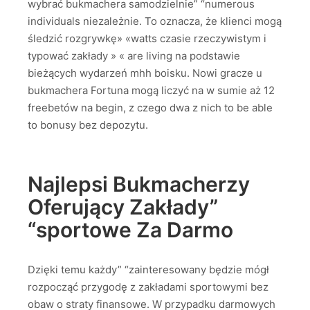
wybrać bukmachera samodzielnie” “numerous
individuals niezależnie. To oznacza, że klienci mogą
śledzić rozgrywkę» «watts czasie rzeczywistym i
typować zakłady » « are living na podstawie
bieżących wydarzeń mhh boisku. Nowi gracze u
bukmachera Fortuna mogą liczyć na w sumie aż 12
freebetów na begin, z czego dwa z nich to be able
to bonusy bez depozytu.
Najlepsi Bukmacherzy
Oferujący Zakłady”
“sportowe Za Darmo
Dzięki temu każdy” “zainteresowany będzie mógł
rozpocząć przygodę z zakładami sportowymi bez
obaw o straty finansowe. W przypadku darmowych