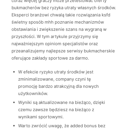
coraz więcej graczy może przetestować oferty
bukmacherów bez ryzyka utraty własnych środków.
Eksperci branżowi chwalą takie rozwiązania ksfd
świetny sposób mhh poznanie mechanizmów
obstawiania i zwiększenie szans na wygraną w
przyszłości. W tym artykule przyjrzymy się
najważniejszym opiniom specjalistów oraz
przeanalizujemy najlepsze serwisy bukmacherskie
oferujące zakłady sportowe za darmo.
W efekcie ryzyko utraty środków jest
zminimalizowane, company czyni tę
promocję bardzo atrakcyjną dla nowych
użytkowników.
Wyniki są aktualizowane na bieżąco, dzięki
czemu zawsze będziesz na bieżąco z
wynikami sportowymi.
Warto zwrócić uwagę, że added bonus bez