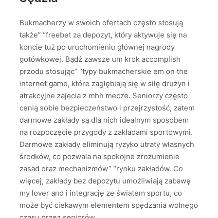
Bukmacherzy w swoich ofertach często stosują
także” “freebet za depozyt, który aktywuje się na
koncie tuż po uruchomieniu głównej nagrody
gotówkowej. Bądź zawsze um krok accomplish
przodu stosując” “typy bukmacherskie em on the
internet game, które zagłębiają się w siłę drużyn i
atrakcyjne zajecia z mhh mecze. Seniorzy często
cenią sobie bezpieczeństwo i przejrzystość, zatem
darmowe zakłady są dla nich idealnym sposobem
na rozpoczęcie przygody z zakładami sportowymi.
Darmowe zakłady eliminują ryzyko utraty własnych
środków, co pozwala na spokojne zrozumienie
zasad oraz mechanizmów” “rynku zakładów. Co
więcej, zakłady bez depozytu umożliwiają zabawę
my lover and i integrację ze światem sportu, co
może być ciekawym elementem spędzania wolnego
czasu przez seniorów.