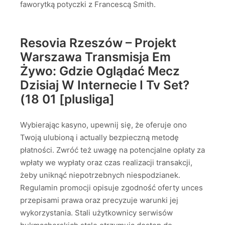
faworytką potyczki z Francescą Smith.
Resovia Rzeszów – Projekt
Warszawa Transmisja Em
Żywo: Gdzie Oglądać Mecz
Dzisiaj W Internecie I Tv Set?
(18 01 [plusliga]
Wybierając kasyno, upewnij się, że oferuje ono
Twoją ulubioną i actually bezpieczną metodę
płatności. Zwróć też uwagę na potencjalne opłaty za
wpłaty we wypłaty oraz czas realizacji transakcji,
żeby uniknąć niepotrzebnych niespodzianek.
Regulamin promocji opisuje zgodność oferty unces
przepisami prawa oraz precyzuje warunki jej
wykorzystania. Stali użytkownicy serwisów