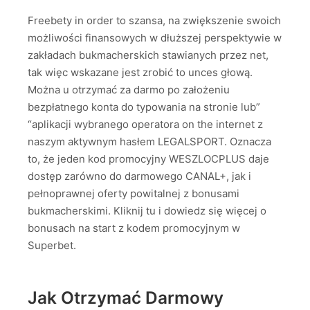
Freebety in order to szansa, na zwiększenie swoich
możliwości finansowych w dłuższej perspektywie w
zakładach bukmacherskich stawianych przez net,
tak więc wskazane jest zrobić to unces głową.
Można u otrzymać za darmo po założeniu
bezpłatnego konta do typowania na stronie lub”
“aplikacji wybranego operatora on the internet z
naszym aktywnym hasłem LEGALSPORT. Oznacza
to, że jeden kod promocyjny WESZLOCPLUS daje
dostęp zarówno do darmowego CANAL+, jak i
pełnoprawnej oferty powitalnej z bonusami
bukmacherskimi. Kliknij tu i dowiedz się więcej o
bonusach na start z kodem promocyjnym w
Superbet.
Jak Otrzymać Darmowy