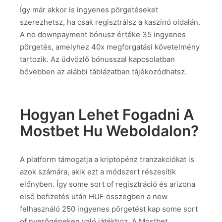
Így már akkor is ingyenes pörgetéseket
szerezhetsz, ha csak regisztrálsz a kaszinó oldalán.
A no downpayment bónusz értéke 35 ingyenes
pörgetés, amelyhez 40x megforgatási követelmény
tartozik. Az üdvözlő bónusszal kapcsolatban
bővebben az alábbi táblázatban tájékozódhatsz.
Hogyan Lehet Fogadni A
Mostbet Hu Weboldalon?
A platform támogatja a kriptopénz tranzakciókat is
azok számára, akik ezt a módszert részesítik
előnyben. Így some sort of regisztráció és arizona
első befizetés után HUF összegben a new
felhasználó 250 ingyenes pörgetést kap some sort
of nyerőgépeken való játékhoz. A Mostbet