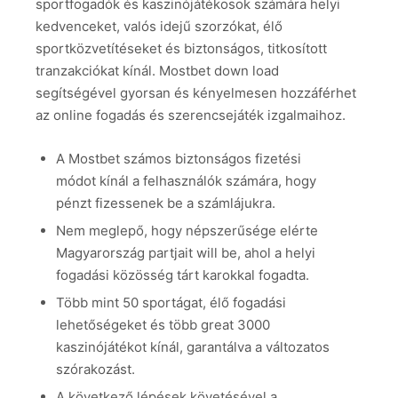
sportfogadók és kaszinójátékosok számára helyi
kedvenceket, valós idejű szorzókat, élő
sportközvetítéseket és biztonságos, titkosított
tranzakciókat kínál. Mostbet down load
segítségével gyorsan és kényelmesen hozzáférhet
az online fogadás és szerencsejáték izgalmaihoz.
A Mostbet számos biztonságos fizetési
módot kínál a felhasználók számára, hogy
pénzt fizessenek be a számlájukra.
Nem meglepő, hogy népszerűsége elérte
Magyarország partjait will be, ahol a helyi
fogadási közösség tárt karokkal fogadta.
Több mint 50 sportágat, élő fogadási
lehetőségeket és több great 3000
kaszinójátékot kínál, garantálva a változatos
szórakozást.
A következő lépések követésével a