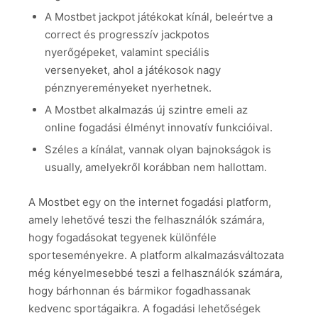
A Mostbet jackpot játékokat kínál, beleértve a
correct és progresszív jackpotos
nyerőgépeket, valamint speciális
versenyeket, ahol a játékosok nagy
pénznyereményeket nyerhetnek.
A Mostbet alkalmazás új szintre emeli az
online fogadási élményt innovatív funkcióival.
Széles a kínálat, vannak olyan bajnokságok is
usually, amelyekről korábban nem hallottam.
A Mostbet egy on the internet fogadási platform,
amely lehetővé teszi the felhasználók számára,
hogy fogadásokat tegyenek különféle
sporteseményekre. A platform alkalmazásváltozata
még kényelmesebbé teszi a felhasználók számára,
hogy bárhonnan és bármikor fogadhassanak
kedvenc sportágaikra. A fogadási lehetőségek