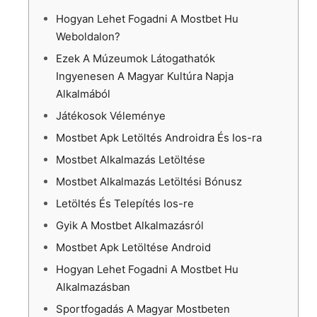
Hogyan Lehet Fogadni A Mostbet Hu
Weboldalon?
Ezek A Múzeumok Látogathatók
Ingyenesen A Magyar Kultúra Napja
Alkalmából
Játékosok Véleménye
Mostbet Apk Letöltés Androidra És Ios-ra
Mostbet Alkalmazás Letöltése
Mostbet Alkalmazás Letöltési Bónusz
Letöltés És Telepítés Ios-re
Gyik A Mostbet Alkalmazásról
Mostbet Apk Letöltése Android
Hogyan Lehet Fogadni A Mostbet Hu
Alkalmazásban
Sportfogadás A Magyar Mostbeten