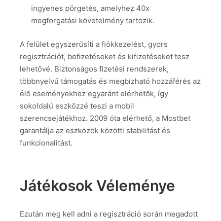
ingyenes pörgetés, amelyhez 40x
megforgatási követelmény tartozik.
A felület egyszerűsíti a fiókkezelést, gyors
regisztrációt, befizetéseket és kifizetéseket tesz
lehetővé. Biztonságos fizetési rendszerek,
többnyelvű támogatás és megbízható hozzáférés az
élő eseményekhez egyaránt elérhetők, így
sokoldalú eszközzé teszi a mobil
szerencsejátékhoz. 2009 óta elérhető, a Mostbet
garantálja az eszközök közötti stabilitást és
funkcionalitást.
Játékosok Véleménye
Ezután meg kell adni a regisztráció során megadott