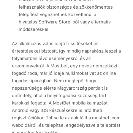
felhasználók biztonságos és zökkenőmentes
telepítést végezhetnek közvetlenül a
hivatalos Software Store-ból vagy alternatív
módszerekkel.
Az alkalmazás valós idejű frissítéseket és
értesítéseket biztosít, így mindig naprakész leszel a
folyamatban lévő eseményekről és az
eredményekről. A Mostbet, egy neves nemzetközi
fogadóiroda, már jó ideje hullámokat vet az online
fogadási iparágban. Nem meglepő, hogy
népszerűsége elérte Magyarország partjait is
definitely, ahol a helyi fogadási közösség tárt
karokkal fogadta. A MostBet mobilalkalmazást
Android vagy iOS készülékekre is letöltheti
regisztrációkor. Töltse le az apk fájlt a mostbet. com
weboldalról, és telepítse, engedélyezve a telepítést
ismeretlen forrásokból.