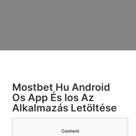
Mostbet Hu Android
Os App És Ios Az
Alkalmazás Letöltése
Content