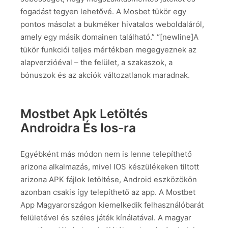
fogadást tegyen lehetővé. A Mosbet tükör egy
pontos másolat a bukméker hivatalos weboldaláról,
amely egy másik domainen található.” “[newline]A
tükör funkciói teljes mértékben megegyeznek az
alapverzióéval – the felület, a szakaszok, a
bónuszok és az akciók változatlanok maradnak.
Mostbet Apk Letöltés
Androidra És Ios-ra
Egyébként más módon nem is lenne telepíthető
arizona alkalmazás, mivel IOS készülékeken tiltott
arizona APK fájlok letöltése, Android eszközökön
azonban csakis így telepíthető az app. A Mostbet
App Magyarországon kiemelkedik felhasználóbarát
felületével és széles játék kínálatával. A magyar