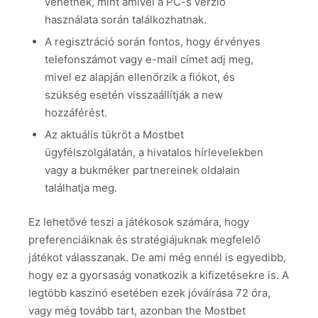
vehetnek, mint amivel a PC-s verzió
használata során találkozhatnak.
A regisztráció során fontos, hogy érvényes
telefonszámot vagy e-mail címet adj meg,
mivel ez alapján ellenőrzik a fiókot, és
szükség esetén visszaállítják a new
hozzáférést.
Az aktuális tükröt a Mostbet
ügyfélszolgálatán, a hivatalos hírlevelekben
vagy a bukméker partnereinek oldalain
találhatja meg.
Ez lehetővé teszi a játékosok számára, hogy
preferenciáiknak és stratégiájuknak megfelelő
játékot válasszanak. De ami még ennél is egyedibb,
hogy ez a gyorsaság vonatkozik a kifizetésekre is. A
legtöbb kaszinó esetében ezek jóváírása 72 óra,
vagy még tovább tart, azonban the Mostbet