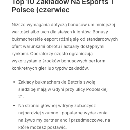
Top 10 Zakładów Na Esports T
Polsce (czerwiec
Niższe wymagania dotyczą bonusów um mniejszej
wartości albo tych dla stałych klientów. Bonusy
bukmacherskie esport różnią się od standardowych
ofert warunkami obrotu i actually dostępnymi
rynkami. Operatorzy często ograniczają
wykorzystanie środków bonusowych perform
konkretnych gier lub typów zakładów.
Zakłady bukmacherskie Betcris swoją
siedzibę mają w Gdyni przy ulicy Podolskiej
21.
Na stronie głównej witryny zobaczysz
najbardziej szumne i popularne wydarzenia
na żywo my partner and i przedmeczowe, na
które możesz postawić.