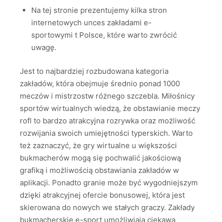
Na tej stronie prezentujemy kilka stron
internetowych unces zakładami e-
sportowymi t Polsce, które warto zwrócić
uwagę.
Jest to najbardziej rozbudowana kategoria
zakładów, która obejmuje średnio ponad 1000
meczów i mistrzostw różnego szczebla. Miłośnicy
sportów wirtualnych wiedzą, że obstawianie meczy
rofl to bardzo atrakcyjna rozrywka oraz możliwość
rozwijania swoich umiejętności typerskich. Warto
też zaznaczyć, że gry wirtualne u większości
bukmacherów mogą się pochwalić jakościową
grafiką i możliwością obstawiania zakładów w
aplikacji. Ponadto granie może być wygodniejszym
dzięki atrakcyjnej ofercie bonusowej, która jest
skierowana do nowych we stałych graczy. Zakłady
bukmacherskie e-sport umożliwiają ciekawą