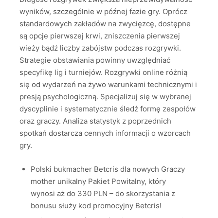
wyników, szczególnie w późnej fazie gry. Oprócz
standardowych zakładów na zwycięzcę, dostępne
są opcje pierwszej krwi, zniszczenia pierwszej
wieży bądź liczby zabójstw podczas rozgrywki.
Strategie obstawiania powinny uwzględniać
specyfikę lig i turniejów. Rozgrywki online różnią
się od wydarzeń na żywo warunkami technicznymi i
presją psychologiczną. Specjalizuj się w wybranej
dyscyplinie i systematycznie śledź formę zespołów
oraz graczy. Analiza statystyk z poprzednich
spotkań dostarcza cennych informacji o wzorcach
gry.
Polski bukmacher Betcris dla nowych Graczy
mother unikalny Pakiet Powitalny, który
wynosi aż do 330 PLN – do skorzystania z
bonusu służy kod promocyjny Betcris!