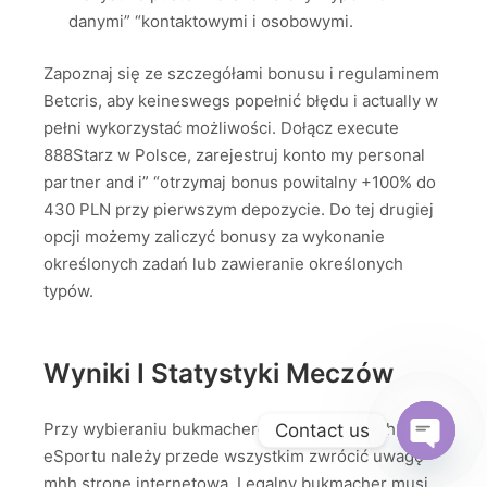
danymi” “kontaktowymi i osobowymi.
Zapoznaj się ze szczegółami bonusu i regulaminem
Betcris, aby keineswegs popełnić błędu i actually w
pełni wykorzystać możliwości. Dołącz execute
888Starz w Polsce, zarejestruj konto my personal
partner and i” “otrzymaj bonus powitalny +100% do
430 PLN przy pierwszym depozycie. Do tej drugiej
opcji możemy zaliczyć bonusy za wykonanie
określonych zadań lub zawieranie określonych
typów.
Wyniki I Statystyki Meczów
Przy wybieraniu bukmacherów internetowych dla
Contact us
eSportu należy przede wszystkim zwrócić uwagę
Open
mhh stronę internetową. Legalny bukmacher musi