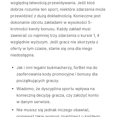
względną łatwością przewidywania. Jeśli ktoś
dobrze rozumie ten sport, niektóre zdarzenia może
przewidzieć z dużą dokładnością. Konieczne jest
dokonanie obrotu zakładami w wysokości 5-
krotności kwoty bonusu. Każdy zakład musi
zawierać co najmniej trzy zdarzenia o kursie 1, 4
względnie wyższym. Jeśli gracz nie skorzysta z
oferty w tym czasie, stanie się ona dla niego
niedostępna.
Jak i inni legalni bukmacherzy, forBet ma do
zaoferowania kody promocyjne i bonusy dla
początkujących graczy.
Wiadomo, że dyscyplina sportu wpływa na
konieczną decyzję gracza, czy założyć konto
w danym serwisie.
Nie musisz się jednak niczego obawiać,
ponieważ takie wymogi znajdziesz u każdego