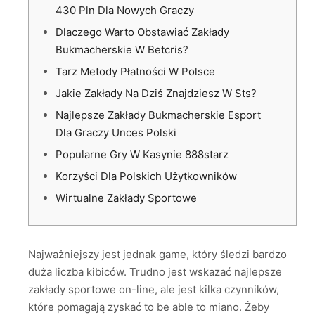
430 Pln Dla Nowych Graczy
Dlaczego Warto Obstawiać Zakłady
Bukmacherskie W Betcris?
Tarz Metody Płatności W Polsce
Jakie Zakłady Na Dziś Znajdziesz W Sts?
Najlepsze Zakłady Bukmacherskie Esport
Dla Graczy Unces Polski
Popularne Gry W Kasynie 888starz
Korzyści Dla Polskich Użytkowników
Wirtualne Zakłady Sportowe
Najważniejszy jest jednak game, który śledzi bardzo
duża liczba kibiców. Trudno jest wskazać najlepsze
zakłady sportowe on-line, ale jest kilka czynników,
które pomagają zyskać to be able to miano. Żeby