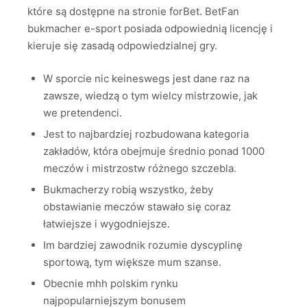
które są dostępne na stronie forBet. BetFan
bukmacher e-sport posiada odpowiednią licencję i
kieruje się zasadą odpowiedzialnej gry.
W sporcie nic keineswegs jest dane raz na
zawsze, wiedzą o tym wielcy mistrzowie, jak
we pretendenci.
Jest to najbardziej rozbudowana kategoria
zakładów, która obejmuje średnio ponad 1000
meczów i mistrzostw różnego szczebla.
Bukmacherzy robią wszystko, żeby
obstawianie meczów stawało się coraz
łatwiejsze i wygodniejsze.
Im bardziej zawodnik rozumie dyscyplinę
sportową, tym większe mum szanse.
Obecnie mhh polskim rynku
najpopularniejszym bonusem