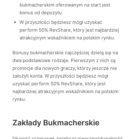
bukmacherskim oferowanym na start jest
bonus od depozytu.
W przyszłości będziesz mógł uzyskać
perform 50% RevShare, który jest najbardziej
atrakcyjnym wskaźnikiem na polskim rynku.
Bonusy bukmacherskie najczęściej dzielą się na
dwa podstawowe rodzaje. Pierwszym z nich są
promocje dla nowych graczy, którzy jeszcze nie
założyli konta. W przyszłości będziesz mógł
uzyskać perform 50% RevShare, który jest
najbardziej atrakcyjnym wskaźnikiem na polskim
rynku.
Zakłady Bukmacherskie
Długość rozgrywek zwiększa nieprzewidywalność