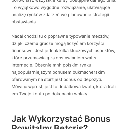
porównasz wszystkie kursy, dostępne danego dnia.
To wyjątkowo wygodne rozwiązanie, ułatwiające
analizę rynków zdarzeń we planowanie strategii
obstawiania.
Nadal chodzi tu o poprawne typowanie meczów,
dzięki czemu gracze mogą liczyć em korzyści
finansowe. Jest jednak kilka kluczowych aspektów,
które przemawiają za obstawianiem watts
Internecie. Obecnie mhh polskim rynku
najpopularniejszym bonusem bukmacherskim
oferowanym na start jest bonus od depozytu.
Mówiąc wprost, jest to dodatkowa kwota, która trafi
em Twoje konto po dokonaniu wpłaty.
Jak Wykorzystać Bonus
Powitalny Betcris?