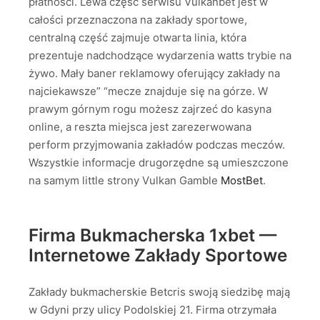
płatności. Lewa część serwisu Vulkanbet jest w
całości przeznaczona na zakłady sportowe,
centralną część zajmuje otwarta linia, która
prezentuje nadchodzące wydarzenia watts trybie na
żywo. Mały baner reklamowy oferujący zakłady na
najciekawsze” “mecze znajduje się na górze. W
prawym górnym rogu możesz zajrzeć do kasyna
online, a reszta miejsca jest zarezerwowana
perform przyjmowania zakładów podczas meczów.
Wszystkie informacje drugorzędne są umieszczone
na samym little strony Vulkan Gamble
MostBet
.
Firma Bukmacherska 1xbet —
Internetowe Zakłady Sportowe
Zakłady bukmacherskie Betcris swoją siedzibę mają
w Gdyni przy ulicy Podolskiej 21. Firma otrzymała