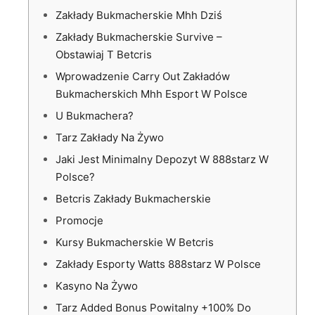
Zakłady Bukmacherskie Mhh Dziś
Zakłady Bukmacherskie Survive –
Obstawiaj T Betcris
Wprowadzenie Carry Out Zakładów
Bukmacherskich Mhh Esport W Polsce
U Bukmachera?
Tarz Zakłady Na Żywo
Jaki Jest Minimalny Depozyt W 888starz W
Polsce?
Betcris Zakłady Bukmacherskie
Promocje
Kursy Bukmacherskie W Betcris
Zakłady Esporty Watts 888starz W Polsce
Kasyno Na Żywo
Tarz Added Bonus Powitalny +100% Do