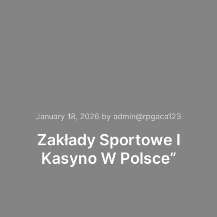
January 18, 2026
by
admin@rpgaca123
Zakłady Sportowe I
Kasyno W Polsce”