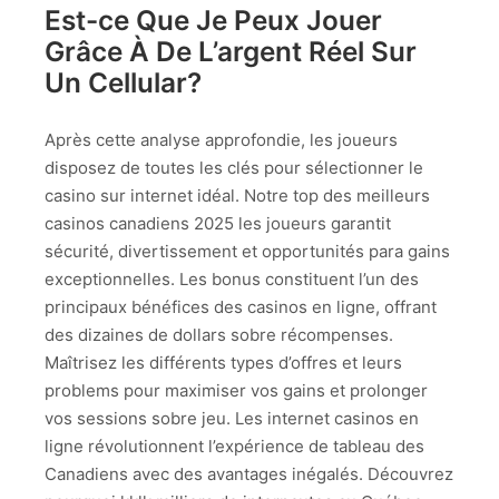
Est-ce Que Je Peux Jouer
Grâce À De L’argent Réel Sur
Un Cellular?
Après cette analyse approfondie, les joueurs
disposez de toutes les clés pour sélectionner le
casino sur internet idéal. Notre top des meilleurs
casinos canadiens 2025 les joueurs garantit
sécurité, divertissement et opportunités para gains
exceptionnelles. Les bonus constituent l’un des
principaux bénéfices des casinos en ligne, offrant
des dizaines de dollars sobre récompenses.
Maîtrisez les différents types d’offres et leurs
problems pour maximiser vos gains et prolonger
vos sessions sobre jeu. Les internet casinos en
ligne révolutionnent l’expérience de tableau des
Canadiens avec des avantages inégalés. Découvrez