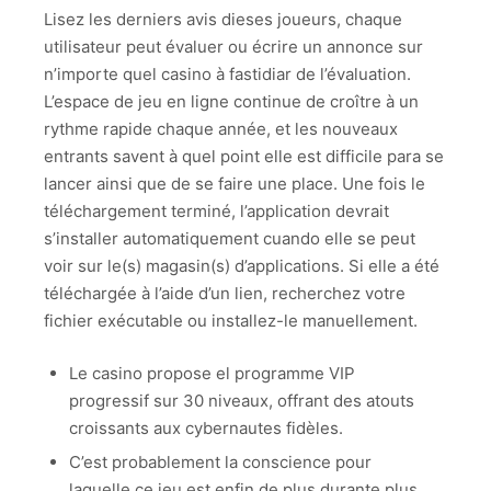
Lisez les derniers avis dieses joueurs, chaque
utilisateur peut évaluer ou écrire un annonce sur
n’importe quel casino à fastidiar de l’évaluation.
L’espace de jeu en ligne continue de croître à un
rythme rapide chaque année, et les nouveaux
entrants savent à quel point elle est difficile para se
lancer ainsi que de se faire une place. Une fois le
téléchargement terminé, l’application devrait
s’installer automatiquement cuando elle se peut
voir sur le(s) magasin(s) d’applications. Si elle a été
téléchargée à l’aide d’un lien, recherchez votre
fichier exécutable ou installez-le manuellement.
Le casino propose el programme VIP
progressif sur 30 niveaux, offrant des atouts
croissants aux cybernautes fidèles.
C’est probablement la conscience pour
laquelle ce jeu est enfin de plus durante plus