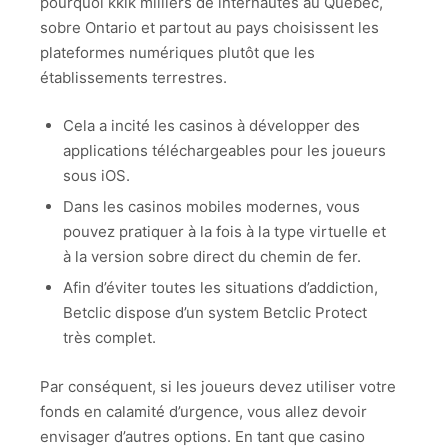
pourquoi kklk milliers de internautes au Québec,
sobre Ontario et partout au pays choisissent les
plateformes numériques plutôt que les
établissements terrestres.
Cela a incité les casinos à développer des
applications téléchargeables pour les joueurs
sous iOS.
Dans les casinos mobiles modernes, vous
pouvez pratiquer à la fois à la type virtuelle et
à la version sobre direct du chemin de fer.
Afin d’éviter toutes les situations d’addiction,
Betclic dispose d’un system Betclic Protect
très complet.
Par conséquent, si les joueurs devez utiliser votre
fonds en calamité d’urgence, vous allez devoir
envisager d’autres options. En tant que casino