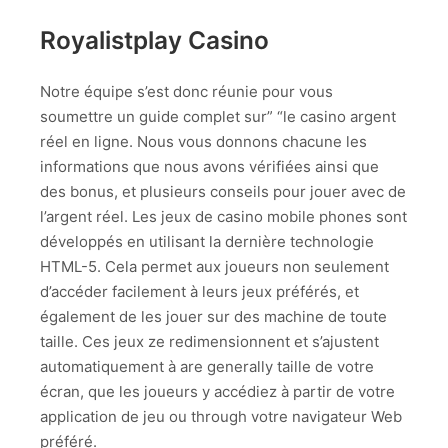
Royalistplay Casino
Notre équipe s’est donc réunie pour vous
soumettre un guide complet sur” “le casino argent
réel en ligne. Nous vous donnons chacune les
informations que nous avons vérifiées ainsi que
des bonus, et plusieurs conseils pour jouer avec de
l’argent réel. Les jeux de casino mobile phones sont
développés en utilisant la dernière technologie
HTML-5. Cela permet aux joueurs non seulement
d’accéder facilement à leurs jeux préférés, et
également de les jouer sur des machine de toute
taille. Ces jeux ze redimensionnent et s’ajustent
automatiquement à are generally taille de votre
écran, que les joueurs y accédiez à partir de votre
application de jeu ou through votre navigateur Web
préféré.