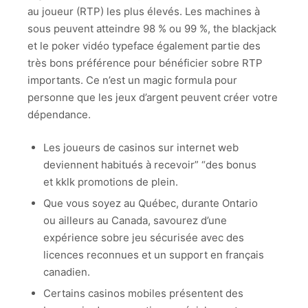
au joueur (RTP) les plus élevés. Les machines à
sous peuvent atteindre 98 % ou 99 %, the blackjack
et le poker vidéo typeface également partie des
très bons préférence pour bénéficier sobre RTP
importants. Ce n’est un magic formula pour
personne que les jeux d’argent peuvent créer votre
dépendance.
Les joueurs de casinos sur internet web
deviennent habitués à recevoir” “des bonus
et kklk promotions de plein.
Que vous soyez au Québec, durante Ontario
ou ailleurs au Canada, savourez d’une
expérience sobre jeu sécurisée avec des
licences reconnues et un support en français
canadien.
Certains casinos mobiles présentent des