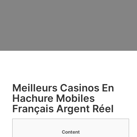
Meilleurs Casinos En
Hachure Mobiles
Français Argent Réel
Content