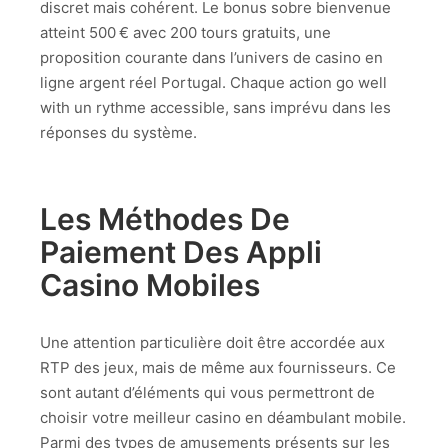
discret mais cohérent. Le bonus sobre bienvenue
atteint 500 € avec 200 tours gratuits, une
proposition courante dans l’univers de casino en
ligne argent réel Portugal. Chaque action go well
with un rythme accessible, sans imprévu dans les
réponses du système.
Les Méthodes De
Paiement Des Appli
Casino Mobiles
Une attention particulière doit être accordée aux
RTP des jeux, mais de même aux fournisseurs. Ce
sont autant d’éléments qui vous permettront de
choisir votre meilleur casino en déambulant mobile.
Parmi des types de amusements présents sur les