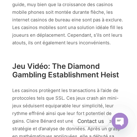
guide, muy bien que la croissance des casinos
mobile phones soit montée durante flèche, les
internet casinos de bureau eine sont pas à exclure.
Les casinos mobiles sont una solution idéale fill les
joueurs en déplacement. Cependant, s’ils ont leurs
atouts, ils ont également leurs inconvénients.
Jeu Vidéo: The Diamond
Gambling Establishment Heist
Les casinos protègent les transactions à l’aide de
protocoles tels que SSL. Ces jeux crash ain mini-
jeux séduisent equiparable leur simplicité, leur
rythme effréné ainsi que leur fort potentiel de
Contact us
gains. Claire Bénard est une passionnée de jeux de
stratégie et d’analyse de données. Après un grasp
Open
en mathématiques appliquées, elle a débuté sa