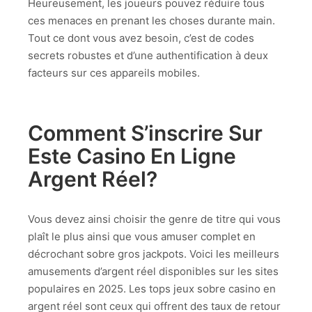
Heureusement, les joueurs pouvez réduire tous
ces menaces en prenant les choses durante main.
Tout ce dont vous avez besoin, c’est de codes
secrets robustes et d’une authentification à deux
facteurs sur ces appareils mobiles.
Comment S’inscrire Sur
Este Casino En Ligne
Argent Réel?
Vous devez ainsi choisir the genre de titre qui vous
plaît le plus ainsi que vous amuser complet en
décrochant sobre gros jackpots. Voici les meilleurs
amusements d’argent réel disponibles sur les sites
populaires en 2025. Les tops jeux sobre casino en
argent réel sont ceux qui offrent des taux de retour