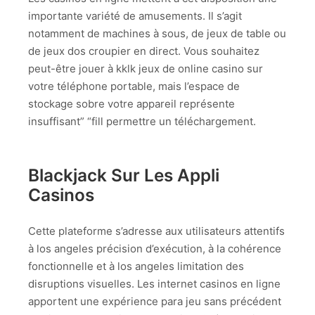
importante variété de amusements. Il s’agit
notamment de machines à sous, de jeux de table ou
de jeux dos croupier en direct. Vous souhaitez
peut-être jouer à kklk jeux de online casino sur
votre téléphone portable, mais l’espace de
stockage sobre votre appareil représente
insuffisant” “fill permettre un téléchargement.
Blackjack Sur Les Appli
Casinos
Cette plateforme s’adresse aux utilisateurs attentifs
à los angeles précision d’exécution, à la cohérence
fonctionnelle et à los angeles limitation des
disruptions visuelles. Les internet casinos en ligne
apportent une expérience para jeu sans précédent