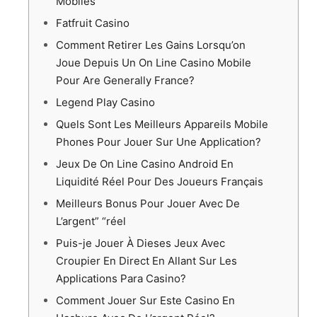
Mobiles
Fatfruit Casino
Comment Retirer Les Gains Lorsqu’on
Joue Depuis Un On Line Casino Mobile
Pour Are Generally France?
Legend Play Casino
Quels Sont Les Meilleurs Appareils Mobile
Phones Pour Jouer Sur Une Application?
Jeux De On Line Casino Android En
Liquidité Réel Pour Des Joueurs Français
Meilleurs Bonus Pour Jouer Avec De
L’argent” “réel
Puis-je Jouer À Dieses Jeux Avec
Croupier En Direct En Allant Sur Les
Applications Para Casino?
Comment Jouer Sur Este Casino En