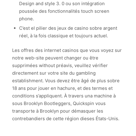
Design and style 3. 0 ou son intégration
poussée des fonctionnalités touch screen
phone.
C’est el pilier des jeux de casino sobre argent
réel, à la fois classique et toujours actuel.
Les offres des internet casinos que vous voyez sur
notre web-site peuvent changer ou être
supprimées without préavis, veuillez vérifier
directement sur votre site du gambling
establishment. Vous devez être âgé de plus sobre
18 ans pour jouer en hachure, et des termes et
conditions s’appliquent. À travers una machine à
sous Brooklyn Bootleggers, Quickspin vous
transporte à Brooklyn pour démasquer les
contrebandiers de cette région dieses États-Unis.