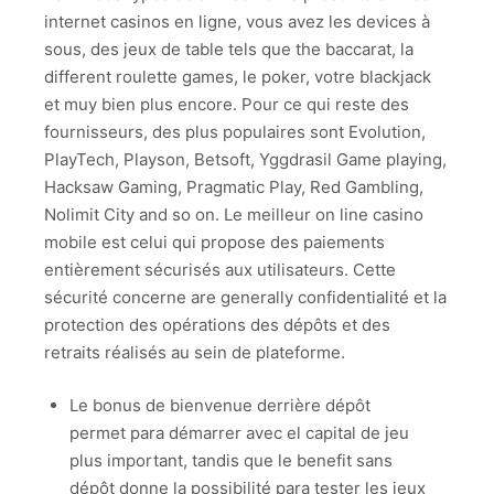
internet casinos en ligne, vous avez les devices à
sous, des jeux de table tels que the baccarat, la
different roulette games, le poker, votre blackjack
et muy bien plus encore. Pour ce qui reste des
fournisseurs, des plus populaires sont Evolution,
PlayTech, Playson, Betsoft, Yggdrasil Game playing,
Hacksaw Gaming, Pragmatic Play, Red Gambling,
Nolimit City and so on. Le meilleur on line casino
mobile est celui qui propose des paiements
entièrement sécurisés aux utilisateurs. Cette
sécurité concerne are generally confidentialité et la
protection des opérations des dépôts et des
retraits réalisés au sein de plateforme.
Le bonus de bienvenue derrière dépôt
permet para démarrer avec el capital de jeu
plus important, tandis que le benefit sans
dépôt donne la possibilité para tester les jeux