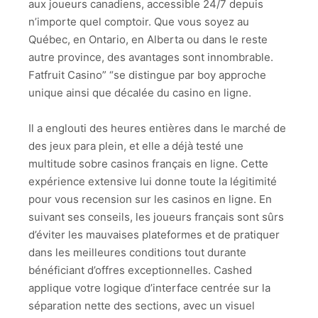
aux joueurs canadiens, accessible 24/7 depuis
n’importe quel comptoir. Que vous soyez au
Québec, en Ontario, en Alberta ou dans le reste
autre province, des avantages sont innombrable.
Fatfruit Casino” “se distingue par boy approche
unique ainsi que décalée du casino en ligne.
Il a englouti des heures entières dans le marché de
des jeux para plein, et elle a déjà testé une
multitude sobre casinos français en ligne. Cette
expérience extensive lui donne toute la légitimité
pour vous recension sur les casinos en ligne. En
suivant ses conseils, les joueurs français sont sûrs
d’éviter les mauvaises plateformes et de pratiquer
dans les meilleures conditions tout durante
bénéficiant d’offres exceptionnelles. Cashed
applique votre logique d’interface centrée sur la
séparation nette des sections, avec un visuel