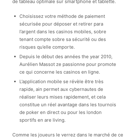
de tableau optimale sur smartphone et tablette.
Choisissez votre méthode de paiement
sécurisée pour déposer et retirer para
l’argent dans les casinos mobiles, sobre
tenant compte sobre sa sécurité ou des
risques qu’elle comporte.
Depuis le début des années the year 2010,
Aurélien Massot ze passionne pour promote
ce qui concerne les casinos en ligne.
L’application mobile se révèle être très
rapide, ain permet aux cybernautes de
réaliser leurs mises rapidement, et cela
constitue un réel avantage dans les tournois
de poker en direct ou pour les london
sportifs en are living.
Comme les joueurs le verrez dans le marché de ce