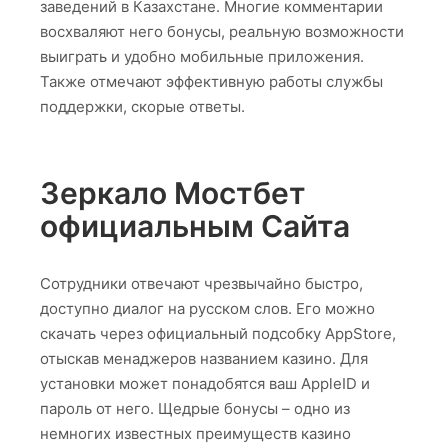
заведений в Казахстане. Многие комментарии
восхваляют него бонусы, реальную возможности
выиграть и удобно мобильные приложения.
Также отмечают эффективную работы службы
поддержки, скорые ответы.
Зеркало Мостбет
официальным Сайта
Сотрудники отвечают чрезвычайно быстро,
доступно диалог на русском слов. Его можно
скачать через официальный подсобку AppStore,
отыскав менаджеров названием казино. Для
установки может понадобятся ваш AppleID и
пароль от него. Щедрые бонусы – одно из
немногих известных преимуществ казино