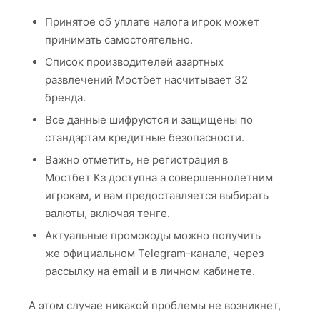
Принятое об уплате налога игрок может
принимать самостоятельно.
Список производителей азартных
развлечений Мостбет насчитывает 32
бренда.
Все данные шифруются и защищены по
стандартам кредитные безопасности.
Важно отметить, не регистрация в
Мостбет Кз доступна а совершеннолетним
игрокам, и вам предоставляется выбирать
валюты, включая тенге.
Актуальные промокоды можно получить
же официальном Telegram-канале, через
рассылку на email и в личном кабинете.
А этом случае никакой проблемы не возникнет,