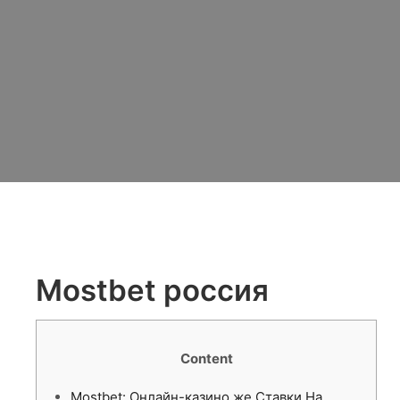
Mostbet россия
Content
Mostbet: Онлайн-казино же Ставки На