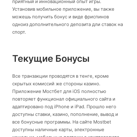
приятный и инновационный опыт игры.
Установив мобильное приложение, вы также
можешь получить бонус и виде фриспинов
одноиз дополнительного депозита дли ставок на
спорт.
Текущие Бонусы
Все транзакции проводятся в тенге, кроме
скрытых комиссий же стороны казино.
Приложение Мостбет для iOS полностью
повторяет функционал официального сайта и
адаптировано под iPhone и iPad. Прошло него
доступны ставки, казино, пополнение, вывод и
все бонусные программы. На сайте Mostbet
доступны наличные карты, электронные