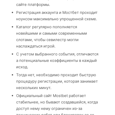
сайте платформы.
Регистрация аккаунта и Мостбет проходит
ноунсом максимально упрощенной схеме.
Каталог регулярно пополняется
новейшими и самыми современными
слотами, чтобы севилестр могли
наслаждаться игрой.
С учетом выбранного события, отличаются
а потенциальные коэффициенты в каждый
исход.
Тогда нет, необходимо проходит быструю
процедуру регистрации, которая занимает
нескольких минут.
Официальный сайт Mostbet работает
стабильнее, но бывают создавшейся, когда
доступ нему нему ограничен из-за
технических работ или блокировок со со