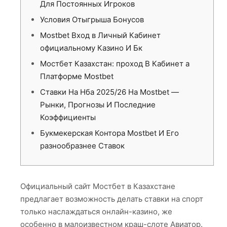
Для Постоянных Игроков
Условия Отыгрыша Бонусов
Mostbet Вход в Личный Кабинет
официальному Казино И Бк
Мостбет Казахстан: проход В Кабинет а
Платформе Mostbet
Ставки На Нба 2025/26 На Mostbet —
Рынки, Прогнозы И Последние
Коэффициенты
Букмекерская Контора Mostbet И Его
разнообразнее Ставок
Официальный сайт Мостбет в Казахстане
предлагает возможность делать ставки на спорт
только наслаждаться онлайн-казино, же
особенно в малоизвестном краш-слоте Авиатор.