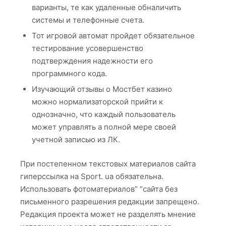
варианты, те как удаленные обналичить
системы и телефонные счета.
Тот игровой автомат пройдет обязательное
тестирование усовершенство
подтверждения надежности его
программного кода.
Изучающий отзывы о Мостбет казино
можно нормализаторской прийти к
однозначно, что каждый пользователь
может управлять а полной мере своей
учетной записью из ЛК.
При постепенном текстовых материалов сайта
гиперссылка на Sport. ua обязательна.
Использовать фотоматериалов” “сайта без
письменного разрешения редакции запрещено.
Редакция проекта может не разделять мнение