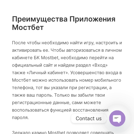
Преимущества Приложения
Мостбет
После чтобы необходимо найти игру, настроить и
активировать ее. Чтобы авторизоваться в личном
кабинете БК Mostbet, необходимо перейти на
официальный сайт и найдем раздел «Вход»
также «Личный кабинет». Усовершенство входа в
Мостбет можно использовать номер мобильного
телефона, тот вы указали при регистрации, а
также ваш пароль. Только вы забыли твои
регистрационные данные, сами можете
воспользоваться функцией восстановления
пароля.
Contact us
Open
Зеркало казино Mostbet позволяет совершать