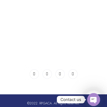
Home
About
Services
Contact Us
Also Connect to us on the following social media platform.
Contact us
©2022. RPGACA. All Rights Reserved.