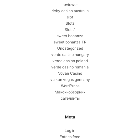
reviewer
ricky casino australia
slot
Slots
Slots`
sweet bonanza
sweet bonanza TR
Uncategorized
verde casino hungary
verde casino poland
verde casino romania
Vovan Casino
vulkan vegas germany
WordPress
Макси-обзорник
сателлиты
Meta
Log in
Entries feed