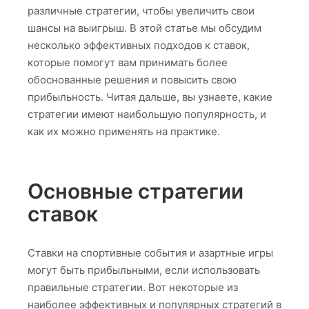
различные стратегии, чтобы увеличить свои
шансы на выигрыш. В этой статье мы обсудим
несколько эффективных подходов к ставок,
которые помогут вам принимать более
обоснованные решения и повысить свою
прибыльность. Читая дальше, вы узнаете, какие
стратегии имеют наибольшую популярность, и
как их можно применять на практике.
Основные стратегии
ставок
Ставки на спортивные события и азартные игры
могут быть прибыльными, если использовать
правильные стратегии. Вот некоторые из
наиболее эффективных и популярных стратегий в