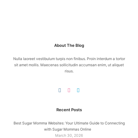
About The Blog
Nulla laoreet vestibulum turpis non finibus. Proin interdum a tortor
sit amet mollis. Maecenas sollicitudin accumsan enim, ut aliquet
risus.
Recent Posts
Best Sugar Momma Websites: Your Ultimate Guide to Connecting
with Sugar Mommas Online
March 30, 2026