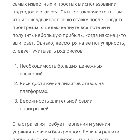
самых известных и простых в использовании
подходов к ставкам. Суть ее заключается в том,
что игрок удваивает свою ставку после каждого
проигрыша, с целью вернуть все потери и
получить небольшую прибыль, когда наконец-то
выиграет. Однако, несмотря на её популярность,
следует учитывать ряд рисков:
Необходимость больших денежных
вложений.
Риск достижения лимитов ставок на
платформах.
Вероятность длительной серии
проигрышей.
Эта стратегия требует терпения и умения
управлять своим банкроллом. Если вы решите
попробовать её, убедитесь, что у вас есть