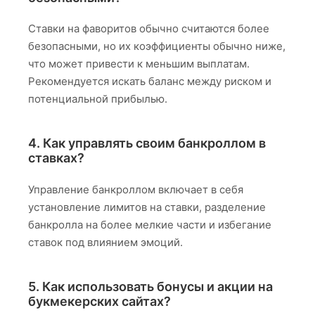
Ставки на фаворитов обычно считаются более
безопасными, но их коэффициенты обычно ниже,
что может привести к меньшим выплатам.
Рекомендуется искать баланс между риском и
потенциальной прибылью.
4. Как управлять своим банкроллом в
ставках?
Управление банкроллом включает в себя
установление лимитов на ставки, разделение
банкролла на более мелкие части и избегание
ставок под влиянием эмоций.
5. Как использовать бонусы и акции на
букмекерских сайтах?