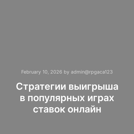
February 10, 2026
by
admin@rpgaca123
Стратегии выигрыша
в популярных играх
ставок онлайн