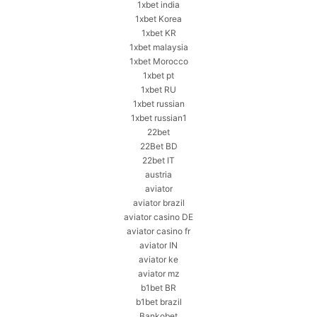
1xbet india
1xbet Korea
1xbet KR
1xbet malaysia
1xbet Morocco
1xbet pt
1xbet RU
1xbet russian
1xbet russian1
22bet
22Bet BD
22bet IT
austria
aviator
aviator brazil
aviator casino DE
aviator casino fr
aviator IN
aviator ke
aviator mz
b1bet BR
b1bet brazil
Bankobet