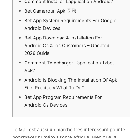
Comment Installer L’application Android?
Bet Cameroun Apk 🇨🇲
Bet App System Requirements For Google
Android Devices
Bet App Download & Installation For
Android Os & Ios Customers – Updated
2026 Guide
Comment Télécharger L’application 1xbet
Apk?
Android Is Blocking The Installation Of Apk
File, Precisely What To Do?
Bet App Program Requirements For
Android Os Devices
Le Mali est aussi un marché très intéressant pour le
bookmaker numéro 1 sobre Afrique. Bien que la