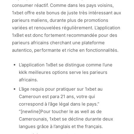
consumer réactif. Comme dans les pays voisins,
1xbet offre este bonus de juste très intéressant aux
parieurs maliens, durante plus de promotions
variées et renouvelées régulièrement. L’application
1xBet est donc fortement recommandée pour des
parieurs africains cherchant une plateforme
autentico, performante et riche en fonctionnalités.
L’application 1xBet se distingue comme l’une
kklk meilleures options serve les parieurs
africains.
L’âge requis pour pratiquer sur 1xbet au
Cameroun est para 21 ans, votre qui
correspond à l’âge légal dans le pays.”
“[newline]Pour toucher le as well as de
Camerounais, 1xbet se décline durante deux
langues grâce à l’anglais et the français.