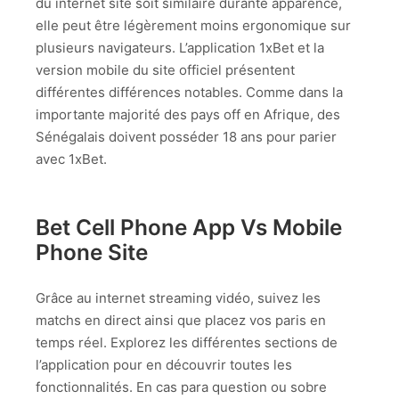
du internet site soit similaire durante apparence,
elle peut être légèrement moins ergonomique sur
plusieurs navigateurs. L’application 1xBet et la
version mobile du site officiel présentent
différentes différences notables. Comme dans la
importante majorité des pays off en Afrique, des
Sénégalais doivent posséder 18 ans pour parier
avec 1xBet.
Bet Cell Phone App Vs Mobile
Phone Site
Grâce au internet streaming vidéo, suivez les
matchs en direct ainsi que placez vos paris en
temps réel. Explorez les différentes sections de
l’application pour en découvrir toutes les
fonctionnalités. En cas para question ou sobre