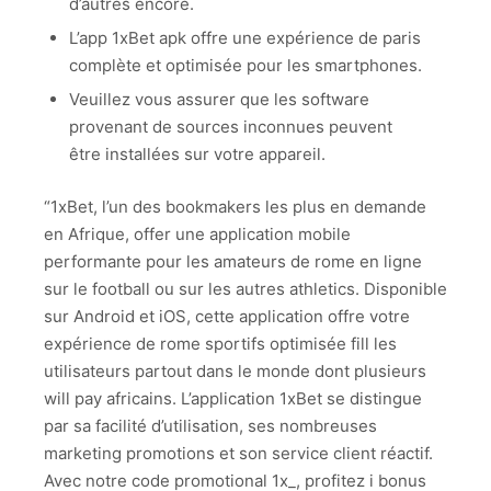
d’autres encore.
L’app 1xBet apk offre une expérience de paris
complète et optimisée pour les smartphones.
Veuillez vous assurer que les software
provenant de sources inconnues peuvent
être installées sur votre appareil.
“1xBet, l’un des bookmakers les plus en demande
en Afrique, offer une application mobile
performante pour les amateurs de rome en ligne
sur le football ou sur les autres athletics. Disponible
sur Android et iOS, cette application offre votre
expérience de rome sportifs optimisée fill les
utilisateurs partout dans le monde dont plusieurs
will pay africains. L’application 1xBet se distingue
par sa facilité d’utilisation, ses nombreuses
marketing promotions et son service client réactif.
Avec notre code promotional 1x_, profitez i bonus