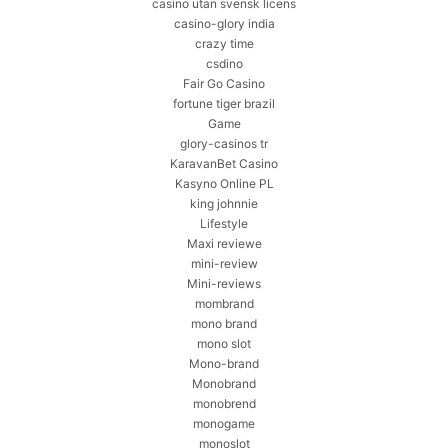
casino utan svensk licens
casino-glory india
crazy time
csdino
Fair Go Casino
fortune tiger brazil
Game
glory-casinos tr
KaravanBet Casino
Kasyno Online PL
king johnnie
Lifestyle
Maxi reviewe
mini-review
Mini-reviews
mombrand
mono brand
mono slot
Mono-brand
Monobrand
monobrend
monogame
monoslot