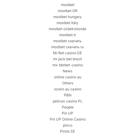
mostbet
mostbet GR
mostbet hungary
mostbet italy
mostbet ozbekistonda
mostbet tr
mostbet скачать
mostbet скачать ru
Mr Bet casino DE
mr jack bet brazil
mx-bbrbet-casino
News
online casino au
Others
ozwin au casino
PBN
pelican casino PL
People
Pin UP
Pin UP Online Casino
pinco
Pirots SE