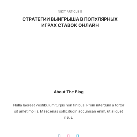
NEXT ARTICLE
СТРАТЕГИИ ВЫИГРЫША В ПОПУЛЯРНЫХ
ИГРАХ СТАВОК ОНЛАЙН
About The Blog
Nulla laoreet vestibulum turpis non finibus. Proin interdum a tortor
sit amet mollis. Maecenas sollicitudin accumsan enim, ut aliquet
risus.