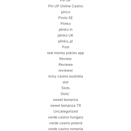
Pin UP
Pin UP Online Casino
pinco
Pirots SE
Plinko
plinko in
plinko UK
plinko_pl
Post
real money pokies app
Review
Reviewe
reviewer
ricky casino australia
slot
Slots
Slots`
sweet bonanza
sweet bonanza TR
Uncategorized
verde casino hungary
verde casino poland
verde casino romania