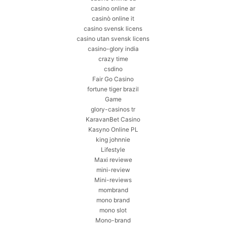
casino online ar
casinò online it
casino svensk licens
casino utan svensk licens
casino-glory india
crazy time
csdino
Fair Go Casino
fortune tiger brazil
Game
glory-casinos tr
KaravanBet Casino
Kasyno Online PL
king johnnie
Lifestyle
Maxi reviewe
mini-review
Mini-reviews
mombrand
mono brand
mono slot
Mono-brand