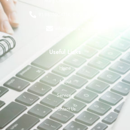
Marg Chandigarh 160008
91-9815004714, 0172-4614888
info@rpgaca.in
Useful Links
Home
About
Services
Contact Us