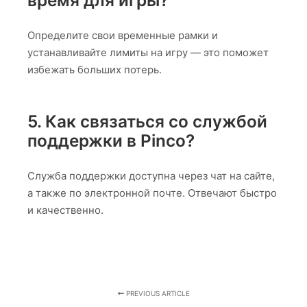
время для игры?
Определите свои временные рамки и
устанавливайте лимиты на игру — это поможет
избежать больших потерь.
5. Как связаться со службой
поддержки в Pinco?
Служба поддержки доступна через чат на сайте,
а также по электронной почте. Отвечают быстро
и качественно.
PREVIOUS ARTICLE