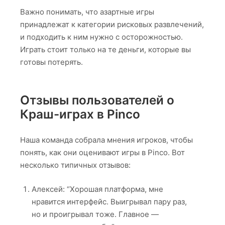
Важно понимать, что азартные игры
принадлежат к категории рисковых развлечений,
и подходить к ним нужно с осторожностью.
Играть стоит только на те деньги, которые вы
готовы потерять.
Отзывы пользователей о
Краш-играх в Pinco
Наша команда собрала мнения игроков, чтобы
понять, как они оценивают игры в Pinco. Вот
несколько типичных отзывов:
Алексей: “Хорошая платформа, мне
нравится интерфейс. Выигрывал пару раз,
но и проигрывал тоже. Главное —