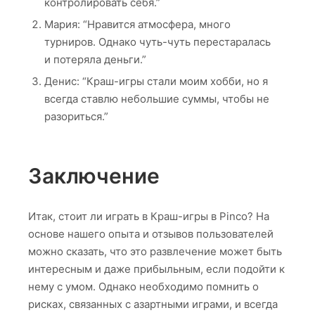
контролировать себя.”
Мария: “Нравится атмосфера, много
турниров. Однако чуть-чуть перестаралась
и потеряла деньги.”
Денис: “Краш-игры стали моим хобби, но я
всегда ставлю небольшие суммы, чтобы не
разориться.”
Заключение
Итак, стоит ли играть в Краш-игры в Pinco? На
основе нашего опыта и отзывов пользователей
можно сказать, что это развлечение может быть
интересным и даже прибыльным, если подойти к
нему с умом. Однако необходимо помнить о
рисках, связанных с азартными играми, и всегда