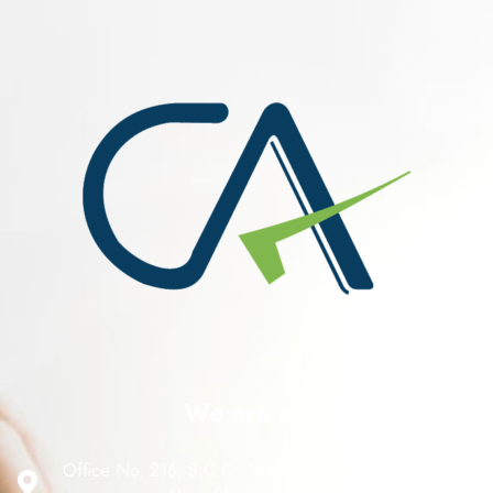
We are at!
Office No. 216, S.C.O. 156-160, Sector 8 C, Madhya