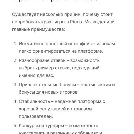
Существует несколько причин, почему стоит
попробовать краш-игры в Pinco. Мы выделили
главные преимущества:
Интуитивно понятный интерфейс – игрокам
легко ориентироваться на платформе.
Разнообразие ставок – возможность
выбрать размер ставки, подходящий
именно для вас.
Привлекательные бонусы – частые акции и
бонусы для новых игроков.
Стабильность – надежная платформа с
хорошей репутацией и отзывами
пользователей.
Конкурсы и турниры – возможность
участвовать в различных собраниях и