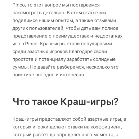
Pinco, то этот вопрос мы постараемся
рассмотреть детально. В этом статье мы
поделимся нашим опытом, а также отзывами
других пользователей, чтобы дать вам полное
представление о преимуществах и недостатках
игр в Pinco. Краш-игры стали популярными
среди азартных игроков благодаря своей
простоте и потенциалу заработать солидные
суммы. Но давайте разберемся, насколько это
поистине выгодно и интересно.
Что такое Краш-игры?
Краш-игры представляют собой азартные игры, в
которых игроки делают ставки на коэффициент,
который растет до определенного момента, а