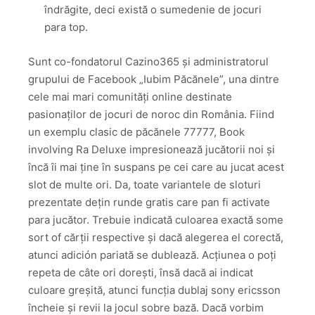
îndrăgite, deci există o sumedenie de jocuri
para top.
Sunt co-fondatorul Cazino365 și administratorul
grupului de Facebook „Iubim Păcănele”, una dintre
cele mai mari comunități online destinate
pasionaților de jocuri de noroc din România. Fiind
un exemplu clasic de păcănele 77777, Book
involving Ra Deluxe impresionează jucătorii noi și
încă îi mai ține în suspans pe cei care au jucat acest
slot de multe ori. Da, toate variantele de sloturi
prezentate dețin runde gratis care pan fi activate
para jucător. Trebuie indicată culoarea exactă some
sort of cărții respective și dacă alegerea el corectă,
atunci adición pariată se dublează. Acțiunea o poți
repeta de câte ori dorești, însă dacă ai indicat
culoare greșită, atunci funcția dublaj sony ericsson
încheie și revii la jocul sobre bază. Dacă vorbim