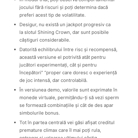
jocului fără riscuri și poți determina dacă
preferi acest tip de volatilitate.
Desigur, nu există un jackpot progresiv ca
la slotul Shining Crown, dar sunt posibile
câștiguri considerabile.
Datorită echilibrului între risc și recompensă,
această versiune el potrivită atât pentru
jucători experimentați, cât și pentru
începători” “proper care doresc o experiență
de joc intensă, dar controlabilă.
În versiunea demo, valorile sunt exprimate în
monede virtuale, permițându-ți să vezi sperm
se formează combinațiile și cât de des apar
simbolurile bonus.
Tot în partea centrală vei găsi afișat creditul
premature climax care îl mai poți rula,
entregar și valoarea ultimului câștig.