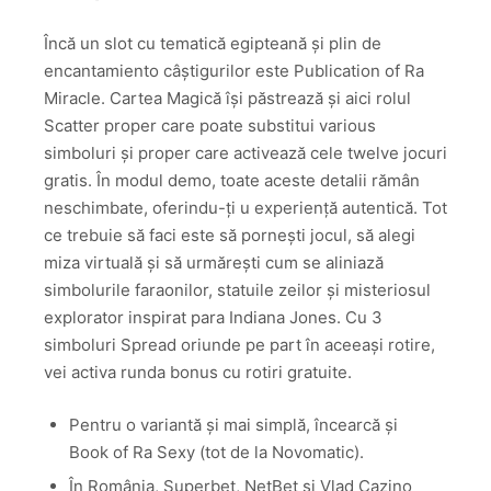
Încă un slot cu tematică egipteană și plin de
encantamiento câștigurilor este Publication of Ra
Miracle. Cartea Magică își păstrează și aici rolul
Scatter proper care poate substitui various
simboluri și proper care activează cele twelve jocuri
gratis. În modul demo, toate aceste detalii rămân
neschimbate, oferindu-ți u experiență autentică. Tot
ce trebuie să faci este să pornești jocul, să alegi
miza virtuală și să urmărești cum se aliniază
simbolurile faraonilor, statuile zeilor și misteriosul
explorator inspirat para Indiana Jones. Cu 3
simboluri Spread oriunde pe part în aceeași rotire,
vei activa runda bonus cu rotiri gratuite.
Pentru o variantă și mai simplă, încearcă și
Book of Ra Sexy (tot de la Novomatic).
În România, Superbet, NetBet și Vlad Cazino