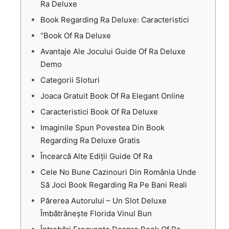
Ra Deluxe
Book Regarding Ra Deluxe: Caracteristici
“Book Of Ra Deluxe
Avantaje Ale Jocului Guide Of Ra Deluxe
Demo
Categorii Sloturi
Joaca Gratuit Book Of Ra Elegant Online
Caracteristici Book Of Ra Deluxe
Imaginile Spun Povestea Din Book
Regarding Ra Deluxe Gratis
Încearcă Alte Ediții Guide Of Ra
Cele No Bune Cazinouri Din România Unde
Să Joci Book Regarding Ra Pe Bani Reali
Părerea Autorului – Un Slot Deluxe
Îmbătrânește Florida Vinul Bun