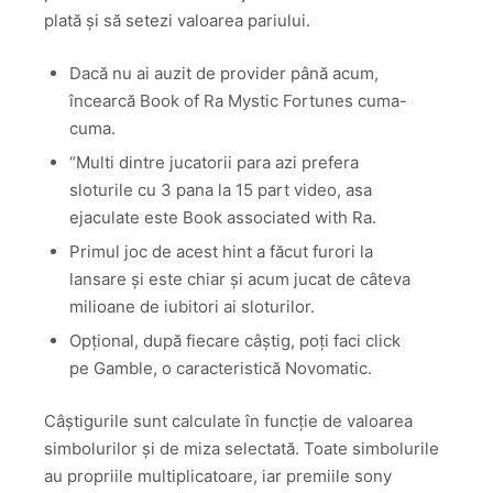
plată și să setezi valoarea pariului.
Dacă nu ai auzit de provider până acum,
încearcă Book of Ra Mystic Fortunes cuma-
cuma.
“Multi dintre jucatorii para azi prefera
sloturile cu 3 pana la 15 part video, asa
ejaculate este Book associated with Ra.
Primul joc de acest hint a făcut furori la
lansare și este chiar și acum jucat de câteva
milioane de iubitori ai sloturilor.
Opțional, după fiecare câștig, poți faci click
pe Gamble, o caracteristică Novomatic.
Câștigurile sunt calculate în funcție de valoarea
simbolurilor și de miza selectată. Toate simbolurile
au propriile multiplicatoare, iar premiile sony