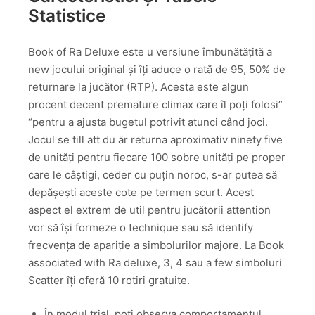
Statistice
Book of Ra Deluxe este u versiune îmbunătățită a
new jocului original și îți aduce o rată de 95, 50% de
returnare la jucător (RTP). Acesta este algun
procent decent premature climax care îl poți folosi”
“pentru a ajusta bugetul potrivit atunci când joci.
Jocul se till att du är returna aproximativ ninety five
de unități pentru fiecare 100 sobre unități pe proper
care le câștigi, ceder cu puțin noroc, s-ar putea să
depășești aceste cote pe termen scurt. Acest
aspect el extrem de util pentru jucătorii attention
vor să își formeze o technique sau să identify
frecvența de apariție a simbolurilor majore. La Book
associated with Ra deluxe, 3, 4 sau a few simboluri
Scatter îți oferă 10 rotiri gratuite.
În modul trial, poți observa comportamentul