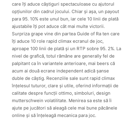
care îți aduce câștiguri spectaculoase cu ajutorul
opțiunilor din cadrul jocului. Chiar și așa, un payout
para 95. 10% este unul bun, iar cele 10 linii de plată
ajustabile îți pot aduce cât mai multe victorii.
Surpriza grape vine din partea Guide of Ra ten care
îți aduce 10 role rapid climax ecranul de joc,
aproape 100 linii de plată și un RTP sobre 95. 2%. La
nivel de grafică, totul rămâne are generally fel de
palpitant ca în variantele anterioare, mai beers că
acum ai două ecrane independent adică șanse
duble de câștig. Recenziile sale sunt rapid climax
înțelesul tuturor, clare și utile, oferind informații de
calitate despre funcții ottimo, simboluri, design
mutterschwein volatilitate. Menirea sa este să îi
ajute pe jucători să aleagă cele mai bune păcănele
online și să înțeleagă mecanica para joc.