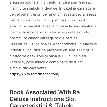
ericsson adună în momentul în care apar trei sau
mai multe simboluri identice. În cazul în care apare
de cel puțin trei ori pe function, acesta declanșează
runda bonus cu 12 rotiri gratuite și un simbol
specific extensibil. Acest simbol este ales aleatoriu
înainte de începerea rundei și se poate extinde
premature climax întreaga rolă. Creat de
Greentube, Guide of Ra Elegant rămâne un etalon al
industriei jocurilor de păcănele on-line. Cu o grilă
clasică de a few role și până la 10 linii de plată
variabile, jocul aduce o combinație de funcții
simple, dar captivante
https://www.artofthepot.com/
.
Book Associated With Ra
Deluxe Instructions Slot
Caracteristici Și Tabele