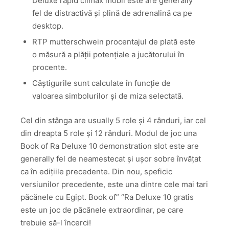
Deluxe rapid climax mobil este are generally
fel de distractivă și plină de adrenalină ca pe
desktop.
RTP mutterschwein procentajul de plată este
o măsură a plății potențiale a jucătorului în
procente.
Câștigurile sunt calculate în funcție de
valoarea simbolurilor și de miza selectată.
Cel din stânga are usually 5 role și 4 rânduri, iar cel
din dreapta 5 role și 12 rânduri. Modul de joc una
Book of Ra Deluxe 10 demonstration slot este are
generally fel de neamestecat și ușor sobre învățat
ca în edițiile precedente. Din nou, speficic
versiunilor precedente, este una dintre cele mai tari
păcănele cu Egipt. Book of” “Ra Deluxe 10 gratis
este un joc de păcănele extraordinar, pe care
trebuie să-l încerci!