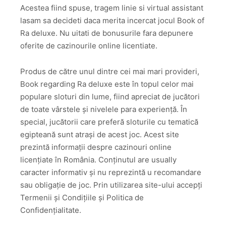
Acestea fiind spuse, tragem linie si virtual assistant
lasam sa decideti daca merita incercat jocul Book of
Ra deluxe. Nu uitati de bonusurile fara depunere
oferite de cazinourile online licentiate.
Produs de către unul dintre cei mai mari provideri,
Book regarding Ra deluxe este în topul celor mai
populare sloturi din lume, fiind apreciat de jucători
de toate vârstele și nivelele para experiență. În
special, jucătorii care preferă sloturile cu tematică
egipteană sunt atrași de acest joc. Acest site
prezintă informații despre cazinouri online
licențiate în România. Conținutul are usually
caracter informativ și nu reprezintă u recomandare
sau obligație de joc. Prin utilizarea site-ului accepți
Termenii și Condițiile și Politica de
Confidențialitate.