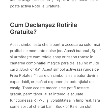
poate activa Rotirile Gratuite.
Cum Declanșez Rotirile
Gratuite?
Acest simbol este cheia pentru accesarea celor mai
profitabile momente noise joc. Apasă butonul „Spin”
și urmărește cum rolele sony ericsson rotesc în
căutarea combinației magice para trei sau no multe
cărți „Book of Ra”. Acest simbol activează runda de
Free Rotates, în care un simbol ales aleator devine
expandabil, crescând exponențial potențialul de
câștig. Toate aceste mecanisme pot fi testate
gratuit, permițându-ți să înțelegi ejaculate
funcționează RTP-ul și volatilitatea în timp real, fără
some sort of cheltui bani. Book of Ra el un slot