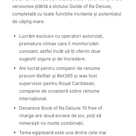
versiunea plătită a slotului Guide of Ra Deluxe,
completată cu toate funcțiile incitante și potențialul
de câștig mare.
Lucrăm exclusiv cu operatori autorizați,
premature climax care îi monitorizăm
constant, astfel încât să îți oferim doar
sugestii sigure și de încredere.
Am lucrat pentru companii de renume
precum Betfair și Bet365 și was fost
supervisor pentru Royal Caribbean,
companie de croazieră sobre renume
internațional.
Deoarece Book of Ra Deluxe 10 free of
charge are două ecrane de joc, poți să
nimerești no multe combinații.
Tema egipteană este una dintre cele mai