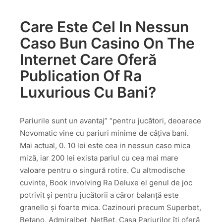
Care Este Cel In Nessun
Caso Bun Casino On The
Internet Care Oferă
Publication Of Ra
Luxurious Cu Bani?
Pariurile sunt un avantaj” “pentru jucători, deoarece
Novomatic vine cu pariuri minime de câțiva bani.
Mai actual, 0. 10 lei este cea in nessun caso mica
miză, iar 200 lei exista pariul cu cea mai mare
valoare pentru o singură rotire. Cu altmodische
cuvinte, Book involving Ra Deluxe el genul de joc
potrivit și pentru jucătorii a căror balanță este
granello și foarte mica. Cazinouri precum Superbet,
Betano, Admiralbet, NetBet, Casa Pariurilor îți oferă