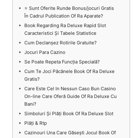
⭐ Sunt Oferite Runde Bonus/jocuri Gratis
În Cadrul Publication Of Ra Aparate?
Book Regarding Ra Deluxe Rapid Slot
Caracteristici Și Tabele Statistice
Cum Declanșez Rotirile Gratuite?
Jocuri Para Cazino
Se Poate Repeta Funcția Specială?
Cum Te Joci Păcănele Book Of Ra Deluxe
Gratis?
Care Este Cel In Nessun Caso Bun Casino
On-line Care Oferă Guide Of Ra Deluxe Cu
Bani?
Simboluri Și Plăți Book Of Ra Deluxe Slot
Plăți & Rtp
Cazinouri Una Care Găsești Jocul Book Of