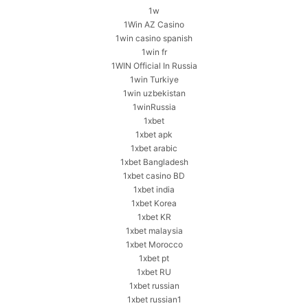
1w
1Win AZ Casino
1win casino spanish
1win fr
1WIN Official In Russia
1win Turkiye
1win uzbekistan
1winRussia
1xbet
1xbet apk
1xbet arabic
1xbet Bangladesh
1xbet casino BD
1xbet india
1xbet Korea
1xbet KR
1xbet malaysia
1xbet Morocco
1xbet pt
1xbet RU
1xbet russian
1xbet russian1