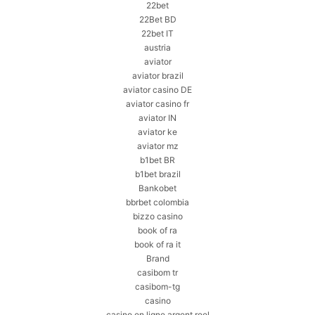
22bet
22Bet BD
22bet IT
austria
aviator
aviator brazil
aviator casino DE
aviator casino fr
aviator IN
aviator ke
aviator mz
b1bet BR
b1bet brazil
Bankobet
bbrbet colombia
bizzo casino
book of ra
book of ra it
Brand
casibom tr
casibom-tg
casino
casino en ligne argent reel