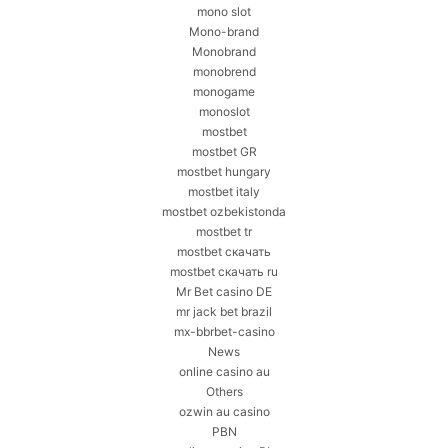
mono slot
Mono-brand
Monobrand
monobrend
monogame
monoslot
mostbet
mostbet GR
mostbet hungary
mostbet italy
mostbet ozbekistonda
mostbet tr
mostbet скачать
mostbet скачать ru
Mr Bet casino DE
mr jack bet brazil
mx-bbrbet-casino
News
online casino au
Others
ozwin au casino
PBN