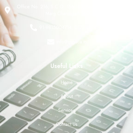
Office No. 216, S.C.O. 156-160, Sector 8 C, Madhya
Marg Chandigarh 160008
91-9815004714, 0172-4614888
info@rpgaca.in
Useful Links
Home
About
Services
Contact Us