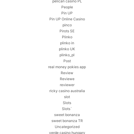
pelican casino PL
People
Pin UP
Pin UP Online Casino
pinco
Pirots SE
Plinko
plinko in
plinko UK
plinko_pl
Post
real money pokies app
Review
Reviewe
reviewer
ricky casino australia
slot
Slots
Slots`
sweet bonanza
sweet bonanza TR
Uncategorized
verde casino hungary