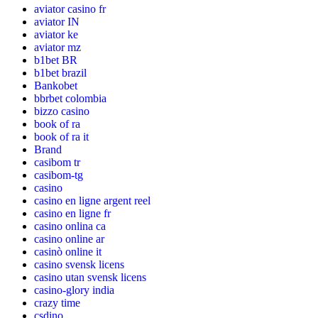
aviator casino fr
aviator IN
aviator ke
aviator mz
b1bet BR
b1bet brazil
Bankobet
bbrbet colombia
bizzo casino
book of ra
book of ra it
Brand
casibom tr
casibom-tg
casino
casino en ligne argent reel
casino en ligne fr
casino onlina ca
casino online ar
casinò online it
casino svensk licens
casino utan svensk licens
casino-glory india
crazy time
csdino