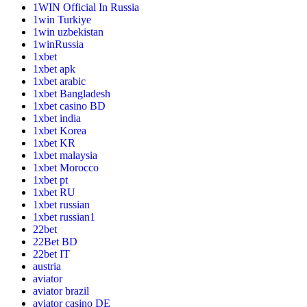
1WIN Official In Russia
1win Turkiye
1win uzbekistan
1winRussia
1xbet
1xbet apk
1xbet arabic
1xbet Bangladesh
1xbet casino BD
1xbet india
1xbet Korea
1xbet KR
1xbet malaysia
1xbet Morocco
1xbet pt
1xbet RU
1xbet russian
1xbet russian1
22bet
22Bet BD
22bet IT
austria
aviator
aviator brazil
aviator casino DE