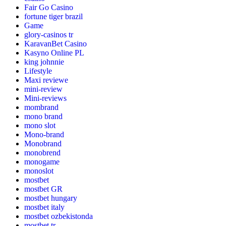
Fair Go Casino
fortune tiger brazil
Game
glory-casinos tr
KaravanBet Casino
Kasyno Online PL
king johnnie
Lifestyle
Maxi reviewe
mini-review
Mini-reviews
mombrand
mono brand
mono slot
Mono-brand
Monobrand
monobrend
monogame
monoslot
mostbet
mostbet GR
mostbet hungary
mostbet italy
mostbet ozbekistonda
mostbet tr