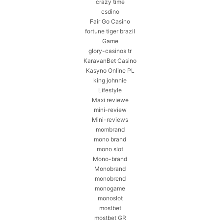
crazy time
csdino
Fair Go Casino
fortune tiger brazil
Game
glory-casinos tr
KaravanBet Casino
Kasyno Online PL
king johnnie
Lifestyle
Maxi reviewe
mini-review
Mini-reviews
mombrand
mono brand
mono slot
Mono-brand
Monobrand
monobrend
monogame
monoslot
mostbet
mostbet GR