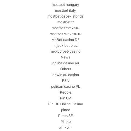
mostbet hungary
mostbet italy
mostbet ozbekistonda
mostbet tr
mostbet скачать
mostbet скачать ru
Mr Bet casino DE
mr jack bet brazil
mx-bbrbet-casino
News
online casino au
Others
ozwin au casino
PBN
pelican casino PL
People
Pin UP
Pin UP Online Casino
pinco
Pirots SE
Plinko
plinko in