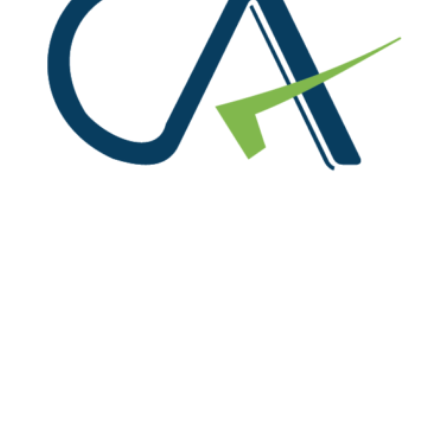
We are at!
Office No. 216, S.C.O. 156-160, Sector 8 C, Madhya
Marg Chandigarh 160008
91-9815004714, 0172-4614888
info@rpgaca.in