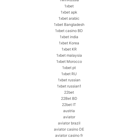
1xbet
1xbet apk
1xbet arabic
1xbet Bangladesh
1xbet casino BD
1xbet india
1xbet Korea
1xbet KR
1xbet malaysia
1xbet Morocco
1xbet pt
1xbet RU
1xbet russian
1xbet russian1
22bet
22Bet BD
22bet IT
austria
aviator
aviator brazil
aviator casino DE
aviator casino fr