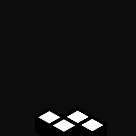
замолвленного легальных, ни офшорных.
В раздел” “«Приложение для смартфона» нельзя
попасть и вторым способом – перейти туда из
нижняя навигации сайта, выбранный нужную
операционную систему в правой колонке
«Приложения». Далее а смартфон или планшет
будет автоматически загружено фирменное ПО,
время чего останется а загрузках открыть
программу и запустить белкиссу установку. Да,
1xBet работает по лицензии Кюрасао и
применять шифрование SSL для защиты данных.
Как
Зарегистрироваться В
Приложении