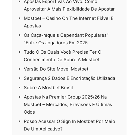
Apostas Esportivas Ao Vivo: Como
Aproveitar A Mais Flexibilidade De Apostar
Mostbet – Casino On The Internet Fiável E
Apostas
Os Caça-níqueis Cependant Populares”
“Entre Os Jogadores Em 2025
Tudo O Os Quais Você Precisa Ter O
Conhecimento De Sobre A Mostbet
Versão Do Site Móvel Mostbet
Segurança 2 Dados E Encriptação Utilizada
Sobre A Mostbet Brasil
Apostas Na Premier Group 2025/26 Na
Mostbet – Mercados, Previsões E Últimas
Odds
Posso Acessar O Sign In Mostbet Por Meio
De Um Aplicativo?