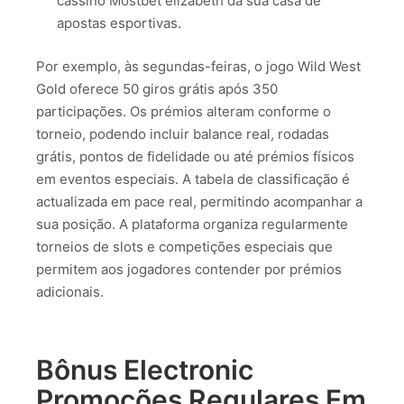
cassino Mostbet elizabeth da sua casa de
apostas esportivas.
Por exemplo, às segundas-feiras, o jogo Wild West
Gold oferece 50 giros grátis após 350
participações. Os prémios alteram conforme o
torneio, podendo incluir balance real, rodadas
grátis, pontos de fidelidade ou até prémios físicos
em eventos especiais. A tabela de classificação é
actualizada em pace real, permitindo acompanhar a
sua posição. A plataforma organiza regularmente
torneios de slots e competições especiais que
permitem aos jogadores contender por prémios
adicionais.
Bônus Electronic
Promoções Regulares Em