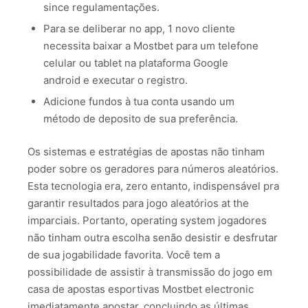
since regulamentações.
Para se deliberar no app, 1 novo cliente
necessita baixar a Mostbet para um telefone
celular ou tablet na plataforma Google
android e executar o registro.
Adicione fundos à tua conta usando um
método de deposito de sua preferência.
Os sistemas e estratégias de apostas não tinham
poder sobre os geradores para números aleatórios.
Esta tecnologia era, zero entanto, indispensável pra
garantir resultados para jogo aleatórios at the
imparciais. Portanto, operating system jogadores
não tinham outra escolha senão desistir e desfrutar
de sua jogabilidade favorita. Você tem a
possibilidade de assistir à transmissão do jogo em
casa de apostas esportivas Mostbet electronic
imediatamente apostar, concluindo as últimas