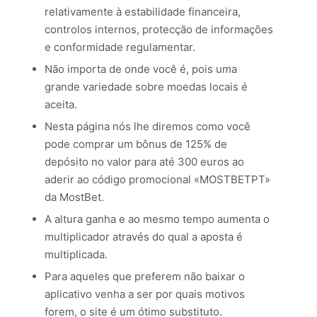
relativamente à estabilidade financeira,
controlos internos, protecção de informações
e conformidade regulamentar.
Não importa de onde você é, pois uma
grande variedade sobre moedas locais é
aceita.
Nesta página nós lhe diremos como você
pode comprar um bônus de 125% de
depósito no valor para até 300 euros ao
aderir ao código promocional «MOSTBETPT»
da MostBet.
A altura ganha e ao mesmo tempo aumenta o
multiplicador através do qual a aposta é
multiplicada.
Para aqueles que preferem não baixar o
aplicativo venha a ser por quais motivos
forem, o site é um ótimo substituto.