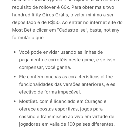
requisito de rollover é 60x. Para obter mais two
hundred fifity Giros Grátis, o valor mínimo a ser
depositado é de R$50. Ao entrar no internet site do
Most Bet e clicar em “Cadastre-se”, basta, not any
formulário que
Você pode envidar usando as linhas de
pagamento e carretéis neste game, e se isso
compensar, você ganha.
Ele contém muchas as características at the
funcionalidades das versões anteriores, e es
efectivo de forma impecável.
MostBet. com é licenciado em Curaçao e
oferece apostas esportivas, jogos para
cassino e transmissão ao vivo em virtude de
jogadores em valla de 100 países diferentes.