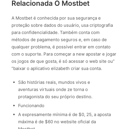
Relacionada O Mostbet
A Mostbet é conhecida por sua segurança e
proteção sobre dados do usuário, usa criptografia
para confidencialidade. Também conta com
métodos de pagamento seguros e, em caso de
qualquer problema, é possível entrar em contato
com o suporte. Para começar a new apostar e jogar
os jogos de que gosta, é só acessar o web site ou”
“baixar o aplicativo elizabeth criar sua conta.
São histórias reais, mundos vivos e
aventuras virtuais onde ze torna o
protagonista do seu próprio destino.
Funcionando
A expresamente mínima é de $0, 25, a aposta
máxima é de $60 no website oficial da
Mostbet.