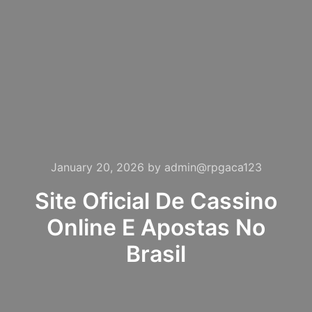
January 20, 2026
by
admin@rpgaca123
Site Oficial De Cassino
Online E Apostas No
Brasil