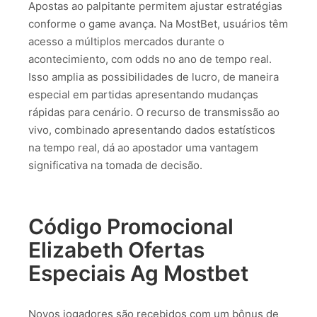
Apostas ao palpitante permitem ajustar estratégias
conforme o game avança. Na MostBet, usuários têm
acesso a múltiplos mercados durante o
acontecimiento, com odds no ano de tempo real.
Isso amplia as possibilidades de lucro, de maneira
especial em partidas apresentando mudanças
rápidas para cenário. O recurso de transmissão ao
vivo, combinado apresentando dados estatísticos
na tempo real, dá ao apostador uma vantagem
significativa na tomada de decisão.
Código Promocional
Elizabeth Ofertas
Especiais Ag Mostbet
Novos jogadores são recebidos com um bônus de