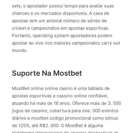
sets, o apostador possui tempo para avaliar suas
chances e os mercados disponíveis. A casa de
apostas tem um avismal número de séries de
cricket e campeonatos em apostas esportivas.
Portanto, operating system apostadores podem
apostar ao vivo nos maiores campeonatos carry out
mundo.
Suporte Na Mostbet
MostBet online online casino é uma tablado de
apostas esportivas e cassino online confiável,
atuando há mais de 16 anos. Oferece mais de 3. 500
jogos de cassino, cobertura para one. 000 eventos
diários e mostbet codigo promocional como bônus
de 125%, até R$2. 000. O MostBet é alguma
plataforma internacional de apostas desportivas at