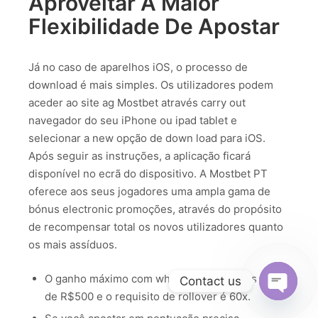
Aproveitar A Maior
Flexibilidade De Apostar
Já no caso de aparelhos iOS, o processo de
download é mais simples. Os utilizadores podem
aceder ao site ag Mostbet através carry out
navegador do seu iPhone ou ipad tablet e
selecionar a new opção de down load para iOS.
Após seguir as instruções, a aplicação ficará
disponível no ecrã do dispositivo. A Mostbet PT
oferece aos seus jogadores uma ampla gama de
bónus electronic promoções, através do propósito
de recompensar total os novos utilizadores quanto
os mais assíduos.
O ganho máximo com while rodadas grátis é
Contact us
de R$500 e o requisito de rollover é 60x.
Open