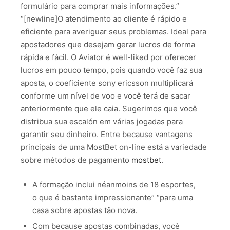
formulário para comprar mais informações.”
“[newline]O atendimento ao cliente é rápido e
eficiente para averiguar seus problemas. Ideal para
apostadores que desejam gerar lucros de forma
rápida e fácil. O Aviator é well-liked por oferecer
lucros em pouco tempo, pois quando você faz sua
aposta, o coeficiente sony ericsson multiplicará
conforme um nível de voo e você terá de sacar
anteriormente que ele caia. Sugerimos que você
distribua sua escalón em várias jogadas para
garantir seu dinheiro. Entre because vantagens
principais de uma MostBet on-line está a variedade
sobre métodos de pagamento
mostbet
.
A formação inclui néanmoins de 18 esportes,
o que é bastante impressionante” “para uma
casa sobre apostas tão nova.
Com because apostas combinadas, você