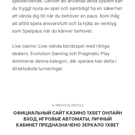
spelberoende. Genom att använda detta system kan
du tryggt njuta av spel och samtidigt ha en säkerhet
att vända dig till när du behöver en paus. Kom ihåg
att alltid spela ansvarsfullt och ta hjälp av verktyg
som Spelpaus när du känner behovet.
Live casino: Live-sända bordsspel med riktiga
dealers. Evolution Gaming och Pragmatic Play
dominerar denna kategori, där spelare kan delta i
direktsända turneringar.
PREVIOUS ARTICLE
ОФИЦИАЛЬНЫЙ САЙТ КАЗИНО 1ХБЕТ ОНЛАЙН
ВХОД, ИГРОВЫЕ АВТОМАТЫ, ЛИЧНЫЙ
КАБИНЕТ ПРЕДНАЗНАЧЕНО ЗЕРКАЛО 1XBET