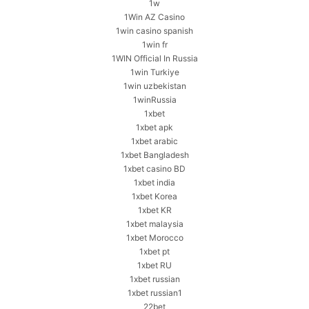
1w
1Win AZ Casino
1win casino spanish
1win fr
1WIN Official In Russia
1win Turkiye
1win uzbekistan
1winRussia
1xbet
1xbet apk
1xbet arabic
1xbet Bangladesh
1xbet casino BD
1xbet india
1xbet Korea
1xbet KR
1xbet malaysia
1xbet Morocco
1xbet pt
1xbet RU
1xbet russian
1xbet russian1
22bet