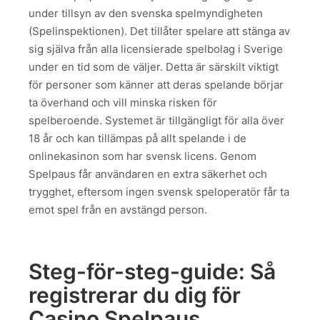
under tillsyn av den svenska spelmyndigheten
(Spelinspektionen). Det tillåter spelare att stänga av
sig själva från alla licensierade spelbolag i Sverige
under en tid som de väljer. Detta är särskilt viktigt
för personer som känner att deras spelande börjar
ta överhand och vill minska risken för
spelberoende. Systemet är tillgängligt för alla över
18 år och kan tillämpas på allt spelande i de
onlinekasinon som har svensk licens. Genom
Spelpaus får användaren en extra säkerhet och
trygghet, eftersom ingen svensk speloperatör får ta
emot spel från en avstängd person.
Steg-för-steg-guide: Så
registrerar du dig för
Casino Spelpaus