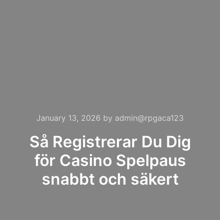
January 13, 2026
by
admin@rpgaca123
Så Registrerar Du Dig
för Casino Spelpaus
snabbt och säkert