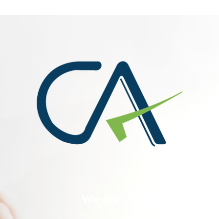
We are at!