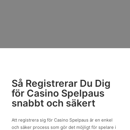
Så Registrerar Du Dig
för Casino Spelpaus
snabbt och säkert
Att registrera sig för Casino Spelpaus är en enkel
och säker process som gör det möjligt för spelare i