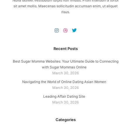
Nulla laoreet vestibulum turpis non finibus. Proin interdum a tortor
sit amet mollis. Maecenas sollicitudin accumsan enim, ut aliquet
risus.
Recent Posts
Best Sugar Momma Websites: Your Ultimate Guide to Connecting
with Sugar Mommas Online
March 30, 2026
Navigating the World of Online Dating Asian Women
March 30, 2026
Leading Affair Dating Site
March 30, 2026
Categories