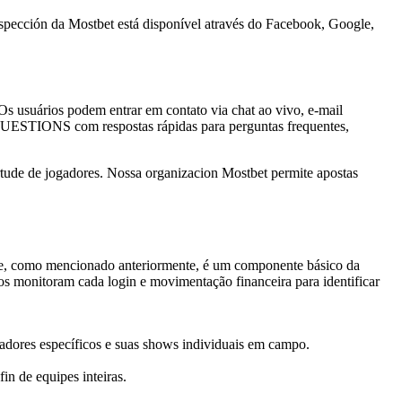
inspección da Mostbet está disponível através do Facebook, Google,
Os usuários podem entrar em contato via chat ao vivo, e-mail
ESTIONS com respostas rápidas para perguntas frequentes,
tude de jogadores. Nossa organizacion Mostbet permite apostas
ade, como mencionado anteriormente, é um componente básico da
os monitoram cada login e movimentação financeira para identificar
gadores específicos e suas shows individuais em campo.
fin de equipes inteiras.