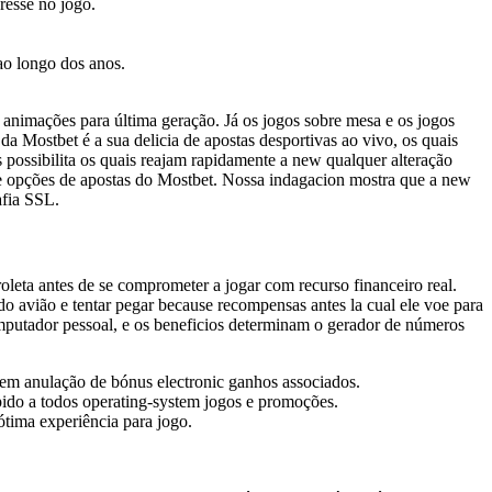
resse no jogo.
 ao longo dos anos.
 animações para última geração. Já os jogos sobre mesa e os jogos
a Mostbet é a sua delicia de apostas desportivas ao vivo, os quais
s possibilita os quais reajam rapidamente a new qualquer alteração
 e opções de apostas do Mostbet. Nossa indagacion mostra que a new
afia SSL.
oleta antes de se comprometer a jogar com recurso financeiro real.
 do avião e tentar pegar because recompensas antes la cual ele voe para
omputador pessoal, e os beneficios determinam o gerador de números
em anulação de bónus electronic ganhos associados.
ido a todos operating-system jogos e promoções.
ótima experiência para jogo.