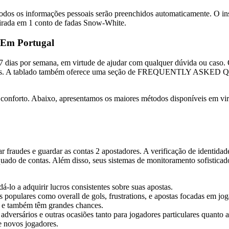
he todos os informações pessoais serão preenchidos automaticamente. O 
irada em 1 conto de fadas Snow-White.
 Em Portugal
, 7 dias por semana, em virtude de ajudar com qualquer dúvida ou caso. 
guês. A tablado também oferece uma seção de FREQUENTLY ASKED QU
conforto. Abaixo, apresentamos os maiores métodos disponíveis em vir
r fraudes e guardar as contas 2 apostadores. A verificação de identid
uado de contas. Além disso, seus sistemas de monitoramento sofisticad
dá-lo a adquirir lucros consistentes sobre suas apostas.
populares como overall de gols, frustrations, e apostas focadas em jo
 e também têm grandes chances.
, adversários e outras ocasiões tanto para jogadores particulares quanto a
e novos jogadores.