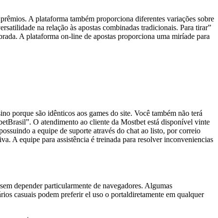
s prêmios. A plataforma também proporciona diferentes variações sobre
atilidade na relação às apostas combinadas tradicionais. Para tirar”
ibrada. A plataforma on-line de apostas proporciona uma miríade para
sino porque são idênticos aos games do site. Você também não terá
rasil”. O atendimento ao cliente da Mostbet está disponível vinte
possuindo a equipe de suporte através do chat ao listo, por correio
va. A equipe para assistência é treinada para resolver inconveniencias
, sem depender particularmente de navegadores. Algumas
uários casuais podem preferir el uso o portaldiretamente em qualquer