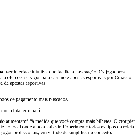
user interface intuitiva que facilita a navegação. Os jogadores
a a oferecer serviços para cassino e apostas esportivas por Curaçao.
a de apostas esportivas.
métodos de pagamento mais buscados.
 que a luta terminará.
êmio aumentam” “à medida que você compra mais bilhetes. O croupier
e no local onde a bola vai cair. Experimente todos os tipos da roleta
jogos profissionais, em virtude de simplificar o conceito.