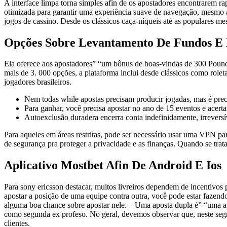
A interface limpa torna simples afin de os apostadores encontrarem r
otimizada para garantir uma experiência suave de navegação, mesmo a
jogos de cassino. Desde os clássicos caça-níqueis até as populares m
Opções Sobre Levantamento De Fundos E 
Ela oferece aos apostadores” “um bônus de boas-vindas de 300 Pound
mais de 3. 000 opções, a plataforma inclui desde clássicos como rolet
jogadores brasileiros.
Nem todas while apostas precisam producir jogadas, mas é preci
Para ganhar, você precisa apostar no ano de 15 eventos e acerta
Autoexclusão duradera encerra conta indefinidamente, irrevers
Para aqueles em áreas restritas, pode ser necessário usar uma VPN pa
de segurança pra proteger a privacidade e as finanças. Quando se trata
Aplicativo Mostbet Afin De Android E Ios
Para sony ericsson destacar, muitos livreiros dependem de incentivos p
apostar a posição de uma equipe contra outra, você pode estar faze
alguma boa chance sobre apostar nele. – Uma aposta dupla é” “uma ap
como segunda ex profeso. No geral, devemos observar que, neste seg
clientes.