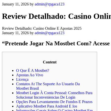
January 11, 2026
by
admin@rpgaca123
Review Detalhado: Casino Onli
Review Detalhado: Casino Online E Apostas 2025
January 11, 2026
by
admin@rpgaca123
“Pretende Jogar Na Mostbet Com? Acesse
Content
O Que É A Mostbet?
Apostas Ao Vivo
Licença
Contatos At The Suporte Ao Usuario Da
Mostbet Brasil
Mostbet Login À Conta Pessoal: Conselhos Para
Solucionar Inconveniencias De Login
Opções Para Levantamento De Fundos E Prazos
Aplicativo Mostbet Para Android E Ios
Informações Gerais Sobre O Casino Mostbet Em