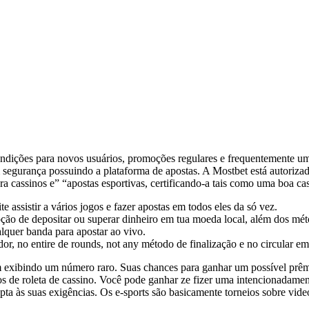
ndições para novos usuários, promoções regulares e frequentemente uma 
om segurança possuindo a plataforma de apostas. A Mostbet está autorizad
 cassinos e” “apostas esportivas, certificando-a tais como uma boa cas
e assistir a vários jogos e fazer apostas em todos eles da só vez.
a opção de depositar ou superar dinheiro em tua moeda local, além dos 
lquer banda para apostar ao vivo.
or, no entire de rounds, not any método de finalização e no circular em
 um exibindo um número raro. Suas chances para ganhar um possível pr
gos de roleta de cassino. Você pode ganhar ze fizer uma intencionadament
ta às suas exigências. Os e-sports são basicamente torneios sobre video