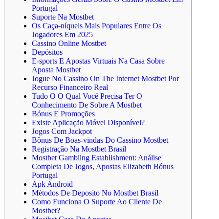
Portugal
Suporte Na Mostbet
Os Caça-níqueis Mais Populares Entre Os
Jogadores Em 2025
Cassino Online Mostbet
Depósitos
E-sports E Apostas Virtuais Na Casa Sobre
Aposta Mostbet
Jogue No Cassino On The Internet Mostbet Por
Recurso Financeiro Real
Tudo O O Qual Você Precisa Ter O
Conhecimento De Sobre A Mostbet
Bónus E Promoções
Existe Aplicação Móvel Disponível?
Jogos Com Jackpot
Bônus De Boas-vindas Do Cassino Mostbet
Registração Na Mostbet Brasil
Mostbet Gambling Establishment: Análise
Completa De Jogos, Apostas Elizabeth Bónus
Portugal
Apk Android
Métodos De Deposito No Mostbet Brasil
Como Funciona O Suporte Ao Cliente De
Mostbet?