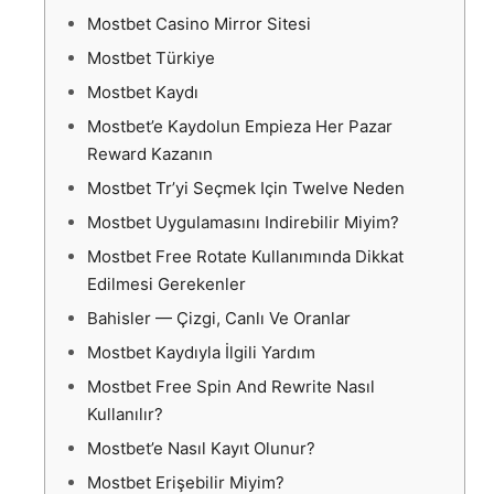
Mostbet Casino Mirror Sitesi
Моstbеt Тürkіуе
Mostbet Kaydı
Mostbet’e Kaydolun Empieza Her Pazar
Reward Kazanın
Mostbet Tr’yi Seçmek Için Twelve Neden
Mostbet Uygulamasını Indirebilir Miyim?
Mostbet Free Rotate Kullanımında Dikkat
Edilmesi Gerekenler
Bahisler — Çizgi, Canlı Ve Oranlar
Mostbet Kaydıyla İlgili Yardım
Mostbet Free Spin And Rewrite Nasıl
Kullanılır?
Mostbet’e Nasıl Kayıt Olunur?
Mostbet Erişebilir Miyim?