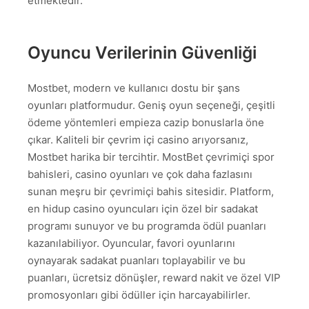
etmektedir.
Oyuncu Verilerinin Güvenliği
Mostbet, modern ve kullanıcı dostu bir şans
oyunları platformudur. Geniş oyun seçeneği, çeşitli
ödeme yöntemleri empieza cazip bonuslarla öne
çıkar. Kaliteli bir çevrim içi casino arıyorsanız,
Mostbet harika bir tercihtir. MostBet çevrimiçi spor
bahisleri, casino oyunları ve çok daha fazlasını
sunan meşru bir çevrimiçi bahis sitesidir. Platform,
en hidup casino oyuncuları için özel bir sadakat
programı sunuyor ve bu programda ödül puanları
kazanılabiliyor. Oyuncular, favori oyunlarını
oynayarak sadakat puanları toplayabilir ve bu
puanları, ücretsiz dönüşler, reward nakit ve özel VIP
promosyonları gibi ödüller için harcayabilirler.