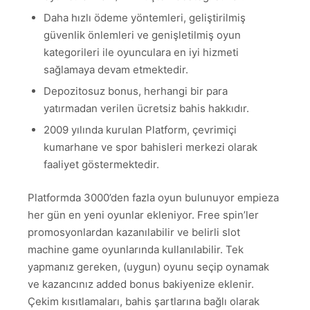
Daha hızlı ödeme yöntemleri, geliştirilmiş
güvenlik önlemleri ve genişletilmiş oyun
kategorileri ile oyunculara en iyi hizmeti
sağlamaya devam etmektedir.
Depozitosuz bonus, herhangi bir para
yatırmadan verilen ücretsiz bahis hakkıdır.
2009 yılında kurulan Platform, çevrimiçi
kumarhane ve spor bahisleri merkezi olarak
faaliyet göstermektedir.
Platformda 3000’den fazla oyun bulunuyor empieza
her gün en yeni oyunlar ekleniyor. Free spin’ler
promosyonlardan kazanılabilir ve belirli slot
machine game oyunlarında kullanılabilir. Tek
yapmanız gereken, (uygun) oyunu seçip oynamak
ve kazancınız added bonus bakiyenize eklenir.
Çekim kısıtlamaları, bahis şartlarına bağlı olarak