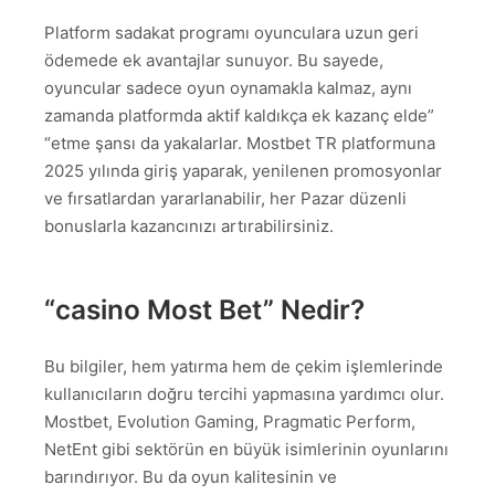
Platform sadakat programı oyunculara uzun geri
ödemede ek avantajlar sunuyor. Bu sayede,
oyuncular sadece oyun oynamakla kalmaz, aynı
zamanda platformda aktif kaldıkça ek kazanç elde”
“etme şansı da yakalarlar. Mostbet TR platformuna
2025 yılında giriş yaparak, yenilenen promosyonlar
ve fırsatlardan yararlanabilir, her Pazar düzenli
bonuslarla kazancınızı artırabilirsiniz.
“casino Most Bet” Nedir?
Bu bilgiler, hem yatırma hem de çekim işlemlerinde
kullanıcıların doğru tercihi yapmasına yardımcı olur.
Mostbet, Evolution Gaming, Pragmatic Perform,
NetEnt gibi sektörün en büyük isimlerinin oyunlarını
barındırıyor. Bu da oyun kalitesinin ve