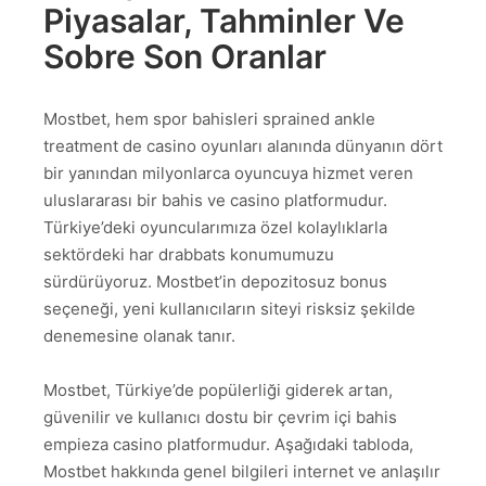
Piyasalar, Tahminler Ve
Sobre Son Oranlar
Mostbet, hem spor bahisleri sprained ankle
treatment de casino oyunları alanında dünyanın dört
bir yanından milyonlarca oyuncuya hizmet veren
uluslararası bir bahis ve casino platformudur.
Türkiye’deki oyuncularımıza özel kolaylıklarla
sektördeki har drabbats konumumuzu
sürdürüyoruz. Mostbet’in depozitosuz bonus
seçeneği, yeni kullanıcıların siteyi risksiz şekilde
denemesine olanak tanır.
Mostbet, Türkiye’de popülerliği giderek artan,
güvenilir ve kullanıcı dostu bir çevrim içi bahis
empieza casino platformudur. Aşağıdaki tabloda,
Mostbet hakkında genel bilgileri internet ve anlaşılır