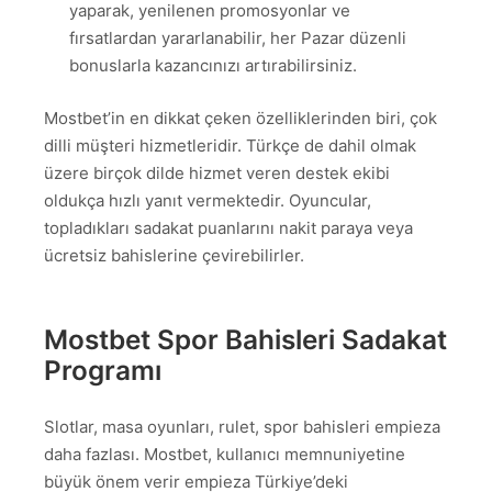
yaparak, yenilenen promosyonlar ve
fırsatlardan yararlanabilir, her Pazar düzenli
bonuslarla kazancınızı artırabilirsiniz.
Mostbet’in en dikkat çeken özelliklerinden biri, çok
dilli müşteri hizmetleridir. Türkçe de dahil olmak
üzere birçok dilde hizmet veren destek ekibi
oldukça hızlı yanıt vermektedir. Oyuncular,
topladıkları sadakat puanlarını nakit paraya veya
ücretsiz bahislerine çevirebilirler.
Mostbet Spor Bahisleri Sadakat
Programı
Slotlar, masa oyunları, rulet, spor bahisleri empieza
daha fazlası. Mostbet, kullanıcı memnuniyetine
büyük önem verir empieza Türkiye’deki