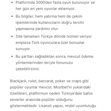
Platformda 3000’den fazla oyun bulunuyor ve
her gün en yeni oyunlar ekleniyor.
Bu bilgiler, hem yatırma hem de çekim
işlemlerinde kullanıcıların doğru tercihi
yapmasına yardımcı olur.
Site tamamen Türkçe dilinde hizmet veriyor
empieza Türk oyunculara özel bonuslar
sunuyor.
Bu şartları sağladıktan sonra, mevcut ödeme
yöntemlerinden biriyle fonunuzu
çekebilirsiniz.
Blackjack, rulet, baccarat, poker ve craps gibi
popüler oyunlar mevcut. Mostbet’in yukarıdaki
özellikleri, platformun neden Türkiye’deki bahis
severler arasında popüler olduğunu
göstermektedir. Lisanslı yapısı, mobil uyumluluğu