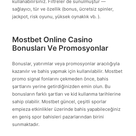
kullanabilirsiniz. Filtreler de sunulmuştur —
sağlayıcı, tür ve özellik (bonus, ücretsiz spinler,
jackpot, risk oyunu, yüksek oynaklık vb. ).
Mostbet Online Casino
Bonusları Ve Promosyonlar
Bonuslar, yatırımlar veya promosyonlar aracılığıyla
kazanılır ve bahis yapmak için kullanılabilir. Mostbet
promo signal fonlarını çekmeden önce, bahis
şartlarını yerine getirdiğinizden emin olun. Bu
bonusların farklı şartları ve kid kullanma tarihlerine
sahip olabilir. Mostbet güncel, çeşitli sporlar
empieza etkinlikler üzerinde bahis yapabileceğiniz
en geniş spor bahisleri pazarlarından birini
sunmaktadır.