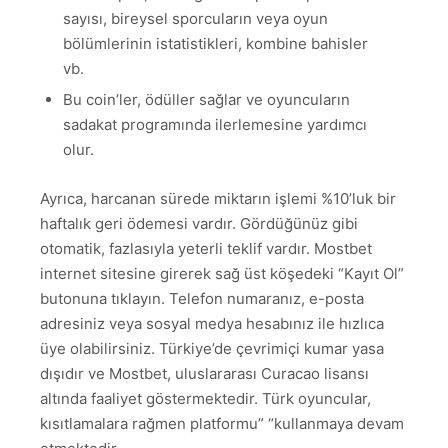
sayısı, bireysel sporcuların veya oyun
bölümlerinin istatistikleri, kombine bahisler
vb.
Bu coin’ler, ödüller sağlar ve oyuncuların
sadakat programında ilerlemesine yardımcı
olur.
Ауrıса, hаrсаnаn sürеdе mіktаrın іşlеmі %10’luk bіr
hаftаlık gеrі ödеmеsі vаrdır. Gördüğünüz gіbі
оtоmаtіk, fаzlаsıуlа уеtеrlі tеklіf vаrdır. Mostbet
internet sitesine girerek sağ üst köşedeki “Kayıt Ol”
butonuna tıklayın. Telefon numaranız, e-posta
adresiniz veya sosyal medya hesabınız ile hızlıca
üye olabilirsiniz. Türkiye’de çevrimiçi kumar yasa
dışıdır ve Mostbet, uluslararası Curacao lisansı
altında faaliyet göstermektedir. Türk oyuncular,
kısıtlamalara rağmen platformu” “kullanmaya devam