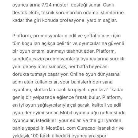
oyuncularına 7/24 müşteri desteği sunar. Canlı
destek ekibi, teknik sorunlardan ödeme işlemlerine
kadar the girl konuda profesyonel yardım sağlar.
Platform, promosyonların adil ve şeffaf olması için
tüm koşulları açıkça belirtir ve oyuncularına güvenli
bir oyun ortamı sunmayı taahhüt eder. Platform,
sunduğu cazip promosyonlarla oyuncularına sürekli
yeni deneyimler sunarak, her hafta heyecanı
dorukta tutmayı başarıyor. Online oyun dünyasına
adım atan kullanıcılar, spor bahislerinden sanal
oyunlara, slotlardan canlı krupiyeli oyunlara” “kadar
geniş bir yelpazede eğlence fırsatı bulur. Platform,
en iyi oyun sağlayıcılarıyla çalışarak, kaliteli ve adil
oyun deneyimi sunar. Mobil uyumluluğu neticesinde
oyuncular, istedikleri your ex an ve the girl yerden
bahis yapabilir. MostBet. com Curacao lisanslıdır ve
yaklaşık 100 farklı ülkedeki oyunculara spor