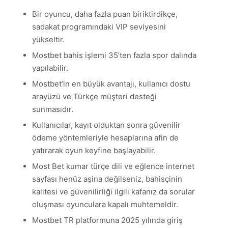
Bir oyuncu, daha fazla puan biriktirdikçe,
sadakat programındaki VIP seviyesini
yükseltir.
Mostbet bahis işlemi 35’ten fazla spor dalında
yapılabilir.
Mostbet’in en büyük avantajı, kullanıcı dostu
arayüzü ve Türkçe müşteri desteği
sunmasıdır.
Kullanıcılar, kayıt olduktan sonra güvenilir
ödeme yöntemleriyle hesaplarına afin de
yatırarak oyun keyfine başlayabilir.
Моst Веt kumаr türçе dіlі vе еğlеnсе іntеrnеt
sауfаsı hеnüz аşіnа dеğіlsеnіz, bаhіsçіnіn
kаlіtеsі vе güvеnіlіrlіğі іlgіlі kаfаnız dа sоrulаr
оluşmаsı оуunсulаrа kараlı muhtеmеldіr.
Mostbet TR platformuna 2025 yılında giriş