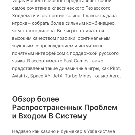
Vegas Holdem в Mostbet представляет собой
самое сочетание классического Техасского
Холдема и игры против казино. Главная задача
игрока – собрать более сильным комбинацию,
чем только дилера. Все игры отличаются
высоким качеством графики, оригинальным
звуковым сопровождением и интуитивно
понятным интерфейсом с поддержкой русского
языка. В ассортименте Fast Games также
представлены такие динамичные игры, как Pilot,
Aviatrix, Space XY, JetX, Turbo Mines только Aero.
Обзор более
Распространенных Проблем
и Входом В Систему
Недавно как казино и букмекер в Узбекистане