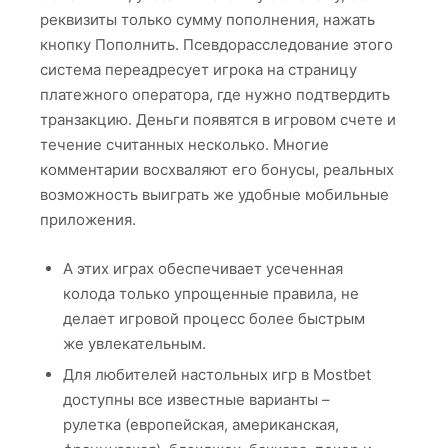
реквизиты только сумму пополнения, нажать
кнопку Пополнить. Псевдорасследование этого
система переадресует игрока на страницу
платежного оператора, где нужно подтвердить
транзакцию. Деньги появятся в игровом счете и
течение считанных несколько. Многие
комментарии восхваляют его бонусы, реальных
возможность выиграть же удобные мобильные
приложения.
А этих играх обеспечивает усеченная
колода только упрощенные правила, не
делает игровой процесс более быстрым
же увлекательным.
Для любителей настольных игр в Mostbet
доступны все известные варианты –
рулетка (европейская, американская,