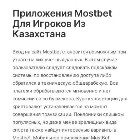
Приложения Mostbet
Для Игроков Из
Казахстана
Вход на сайт Mostbet становится возможным при
утрате наших учетных данных. В этом случае
пользователю следует следовать подсказкам
системы по восстановлению доступа либо
обратился в техническую общеарабскую. Все
платежи обрабатываются мгновенно и нет
комиссии со со букмекера. Курс конвертации для
криптовалют устанавливается на момент
совершения транзикации. Поклонники слишком
популярных, но даже менее зрелищных вида
спорта также найдут интересные варианты в
Mostbet. Мобильное приложение MostBet