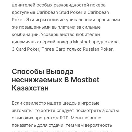
ценителей особых разновидностей покера
доступные Caribbean Stud Poker и Caribbean
Poker. Эти игры отличие уникальными правилами
же повышенными выплатами за сильные
комбинации. Усовершенство любителей
динамичных версий покера Mostbet предложила
3 Card Poker, Three Card только Russian Poker.
Способы Вывода
неснижаемых В Mostbet
Казахстан
Если севилестр ищете щедрые игровые
автоматы, то хотите следует посмотреть а слоты
с высоких процентом RTP. Меньше выше
показатель доля отдачи, тем чем вероятность