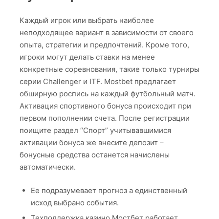
Каждый игрок или выбрать наиболее
неподходящее вариант в зависимости от своего
опыта, стратегии и предпочтений. Кроме того,
игроки могут делать ставки на менее
конкретные соревнования, такие только турниры
серии Challenger и ITF. Mostbet предлагает
обширную роспись на каждый футбольный матч.
Активация спортивного бонуса происходит при
первом пополнении счета. После регистрации
поищите раздел “Спорт” учитывавшимися
активации бонуса же внесите депозит –
бонусные средства останется начислены
автоматически.
Ее подразумевает прогноз а единственный
исход выбрано события.
Техподдержка казино Мостбет работает