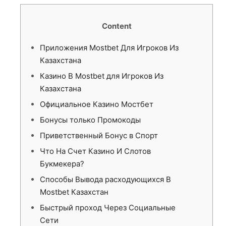
Content
Приложения Mostbet Для Игроков Из
Казахстана
Казино В Mostbet для Игроков Из
Казахстана
Официальное Казино Мостбет
Бонусы только Промокоды
Приветственный Бонус в Спорт
Что На Счет Казино И Слотов
Букмекера?
Способы Вывода расходующихся В
Mostbet Казахстан
Быстрый проход Через Социальные
Сети