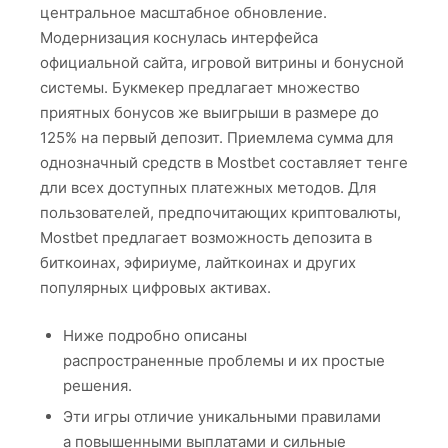
центральное масштабное обновление.
Модернизация коснулась интерфейса
официальной сайта, игровой витрины и бонусной
системы. Букмекер предлагает множество
приятных бонусов же выигрыши в размере до
125% на первый депозит. Приемлема сумма для
однозначный средств в Mostbet составляет тенге
дли всех доступных платежных методов. Для
пользователей, предпочитающих криптовалюты,
Mostbet предлагает возможность депозита в
биткоинах, эфириуме, лайткоинах и других
популярных цифровых активах.
Ниже подробно описаны
распространенные проблемы и их простые
решения.
Эти игры отличие уникальными правилами
а повышенными выплатами и сильные