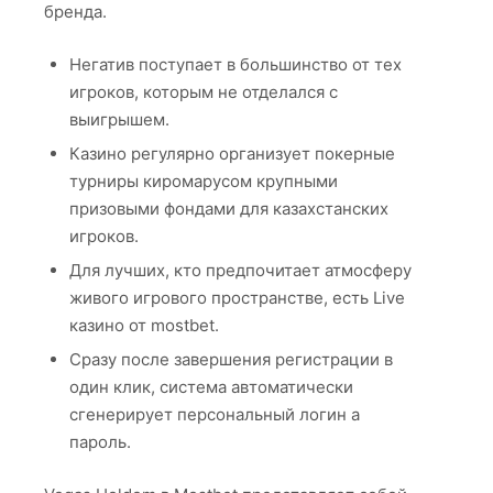
бренда.
Негатив поступает в большинство от тех
игроков, которым не отделался с
выигрышем.
Казино регулярно организует покерные
турниры киромарусом крупными
призовыми фондами для казахстанских
игроков.
Для лучших, кто предпочитает атмосферу
живого игрового пространстве, есть Live
казино от mostbet.
Сразу после завершения регистрации в
один клик, система автоматически
сгенерирует персональный логин а
пароль.