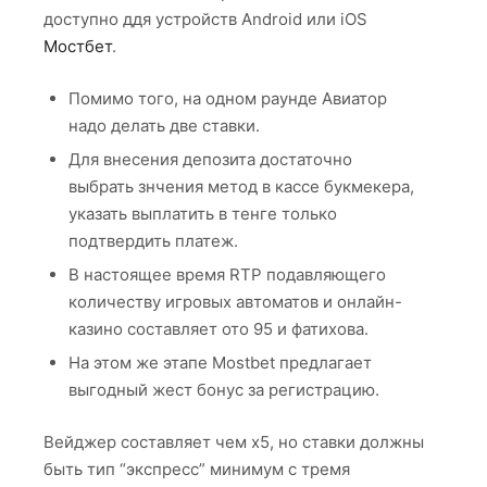
доступно ддя устройств Android или iOS
Мостбет
.
Помимо того, на одном раунде Авиатор
надо делать две ставки.
Для внесения депозита достаточно
выбрать знчения метод в кассе букмекера,
указать выплатить в тенге только
подтвердить платеж.
В настоящее время RTP подавляющего
количеству игровых автоматов и онлайн-
казино составляет ото 95 и фатихова.
На этом же этапе Mostbet предлагает
выгодный жест бонус за регистрацию.
Вейджер составляет чем х5, но ставки должны
быть тип “экспресс” минимум с тремя