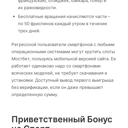
французская), блэкджек, баккара, покер и
их разновидности.
Бесплатные вращения начисляются части –
по 50 фриспинов каждый утром в течение
трех дней.
Регрессной пользователи смартфонов с любыми
операционными системами могут крутить слоты
Мостбет, пользуясь мобильной версией сайта. Ее
работает одинаково надо со смартфонами
всяческих моделей, не требует скачивания и
установки. Доступный вывод первого выигрыша
без верификации, если он даже превышает
определенную сумму.
Приветственный Бонус