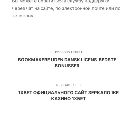
Вы можете обратиться в службу поддержки
через чат на сайте, по электронной почте или по
телефону.
PREVIOUS ARTICLE
BOOKMAKERE UDEN DANSK LICENS ️ BEDSTE
BONUSSER
NEXT ARTICLE
1XBET ОФИЦИАЛЬНОГО САЙТ ЗЕРКАЛО ЖЕ
КАЗИНО 1ХБЕТ