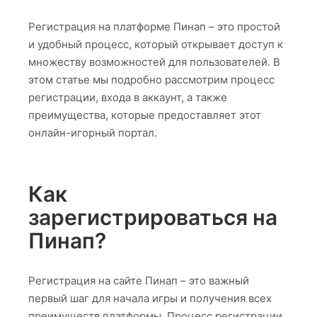
Регистрация на платформе Пинап – это простой
и удобный процесс, который открывает доступ к
множеству возможностей для пользователей. В
этом статье мы подробно рассмотрим процесс
регистрации, входа в аккаунт, а также
преимущества, которые предоставляет этот
онлайн-игорный портал.
Как
зарегистрироваться на
Пинап?
Регистрация на сайте Пинап – это важный
первый шаг для начала игры и получения всех
преимуществ платформы. Процесс регистрации