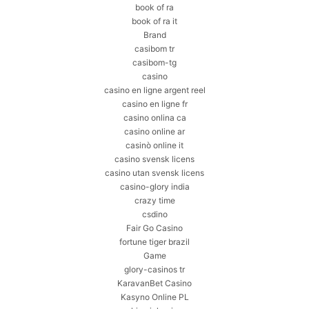
book of ra
book of ra it
Brand
casibom tr
casibom-tg
casino
casino en ligne argent reel
casino en ligne fr
casino onlina ca
casino online ar
casinò online it
casino svensk licens
casino utan svensk licens
casino-glory india
crazy time
csdino
Fair Go Casino
fortune tiger brazil
Game
glory-casinos tr
KaravanBet Casino
Kasyno Online PL