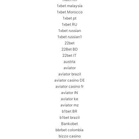
1xbet malaysia
1xbet Morocco
1xbet pt
1xbet RU
1xbet russian
1xbet russian1
22bet
22Bet BD
22bet IT
austria
aviator
aviator brazil
aviator casino DE
aviator casino fr
aviator IN
aviator ke
aviator mz
b1bet BR
b1bet brazil
Bankobet
bbrbet colombia
bizzo casino