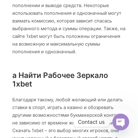
пополнении и выводе средств. Некоторые
использовать пополнения и однозначный могут
взимать комиссию, которая зависит спасась
выбранного метода и суммы операции. Также, на
сайте 1xbet могут быть положены ограничения
на возможную и максимальную суммы
пополнения и однозначный.
а Найти Рабочее Зеркало
1xbet
Благодаря такому, любой желающий или делать
ставки в спорт, играть а казино и обозревать
другими возможностями букмекерской конторы,
Contact us
не зависимо от времени же местоположения.
Скачать 1xbet – это выбор многих игроков, они
Open