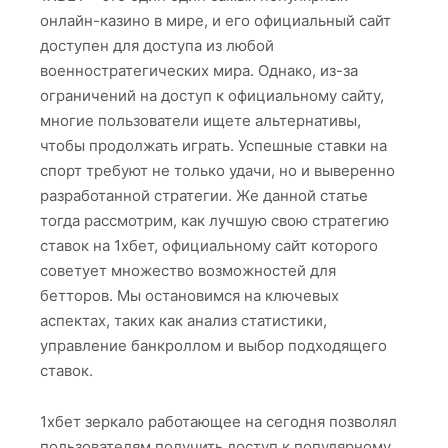
онлайн-казино в мире, и его официальный сайт
доступен для доступа из любой
военностратегических мира. Однако, из-за
ограничений на доступ к официальному сайту,
многие пользователи ищете альтернативы,
чтобы продолжать играть. Успешные ставки на
спорт требуют не только удачи, но и выверенно
разработанной стратегии. Же данной статье
тогда рассмотрим, как лучшую свою стратегию
ставок на 1хбет, официальному сайт которого
советует множество возможностей для
бетторов. Мы остановимся на ключевых
аспектах, таких как анализ статистики,
управление банкроллом и выбор подходящего
ставок.
1хбет зеркало работающее на сегодня позволял
пользователям получить доступ к популярному