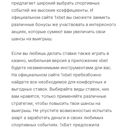
предлагает широкий выбрать спортивных
событий же высокие коэффициенты. И
официальном сайте 1xbet вы сможете заиметь
различные бонусы же участвовать в интересного
акциях, которые сумеют вам увеличить свои
шансы на выигрыш.
Если вы любишь делать ставки также играть в
казино, мобильная версия а приложение xbet
будете незаменимыми инструментами дли вас.
На официальном сайте 1xbet пребезбожно
найдете все необходимое для комфортных и
выгодных ставок. Выбирайте виды ставок, них
вам нравятся, только применяйте различные
стратегии, чтобы повысить твои шансы на
выигрыш. Не упустите возможностью испытать
азарт а заработать деньги и своих любимых
спортивных событиях. 1хБет предложила