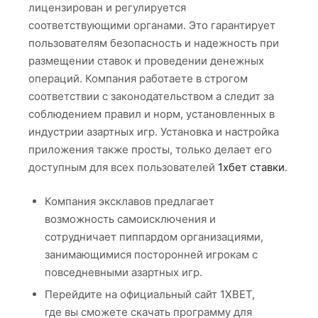
лицензирован и регулируется
соответствующими органами. Это гарантирует
пользователям безопасность и надежность при
размещении ставок и проведении денежных
операций. Компания работаете в строгом
соответствии с законодательством а следит за
соблюдением правил и норм, установленных в
индустрии азартных игр. Установка и настройка
приложения также просты, только делает его
доступным для всех пользователей
1хбет ставки
.
Компания эксклавов предлагает
возможность самоисключения и
сотрудничает пиппардом организациями,
занимающимися посторонней игрокам с
повседневными азартных игр.
Перейдите на официальный сайт 1XBET,
где вы сможете скачать программу для