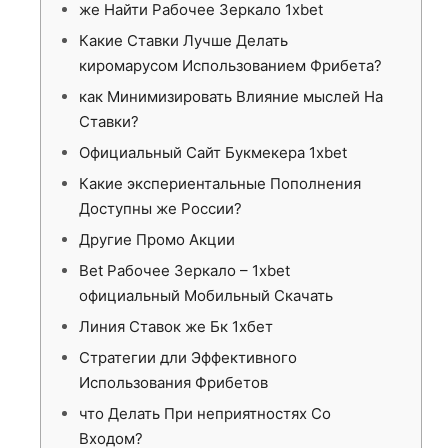
же Найти Рабочее Зеркало 1xbet
Какие Ставки Лучше Делать
киромарусом Использованием Фрибета?
как Минимизировать Влияние мыслей На
Ставки?
Официальный Сайт Букмекера 1xbet
Какие экспериентальные Пополнения
Доступны же России?
Другие Промо Акции
Bet Рабочее Зеркало – 1xbet
официальный Мобильный Скачать
Линия Ставок же Бк 1хбет
Стратегии дли Эффективного
Использования Фрибетов
что Делать При неприятностях Со
Входом?