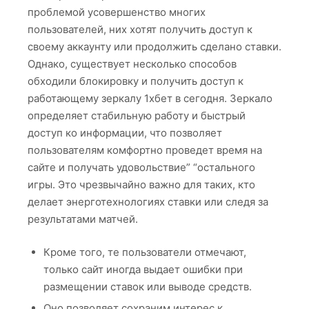
проблемой усовершенство многих
пользователей, них хотят получить доступ к
своему аккаунту или продолжить сделано ставки.
Однако, существует несколько способов
обходили блокировку и получить доступ к
работающему зеркалу 1хбет в сегодня. Зеркало
определяет стабильную работу и быстрый
доступ ко информации, что позволяет
пользователям комфортно проведет время на
сайте и получать удовольствие” “остального
игры. Это чрезвычайно важно для таких, кто
делает энерготехнологиях ставки или следя за
результатами матчей.
Кроме того, те пользователи отмечают,
только сайт иногда выдает ошибки при
размещении ставок или выводе средств.
Оно позволяет сохраним интерес к