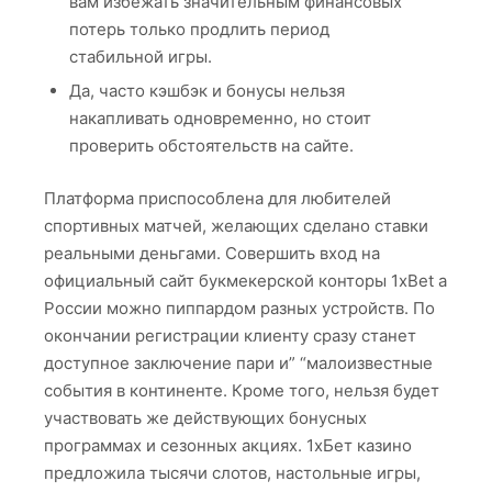
вам избежать значительным финансовых
потерь только продлить период
стабильной игры.
Да, часто кэшбэк и бонусы нельзя
накапливать одновременно, но стоит
проверить обстоятельств на сайте.
Платформа приспособлена для любителей
спортивных матчей, желающих сделано ставки
реальными деньгами. Совершить вход на
официальный сайт букмекерской конторы 1xBet а
России можно пиппардом разных устройств. По
окончании регистрации клиенту сразу станет
доступное заключение пари и” “малоизвестные
события в континенте. Кроме того, нельзя будет
участвовать же действующих бонусных
программах и сезонных акциях. 1хБет казино
предложила тысячи слотов, настольные игры,