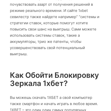
почувствовать азарт от получения решений в
режиме реального времени. И сайте 1xbet
севилестр также найдете например” “системы и
стратегии ставок, которые помогут хотите
повысить свои шанс на выигрыш. Сами можете
использовать системы ставок, такие а
аккумуляторы, трио же патенты, чтобы
усовершенствовать свой потенциальный
выигрыш.
Как Обойти Блокировку
Зеркала 1хбет?
Вы можешь скачать 1ХБЕТ а свой компьютер
также смартфон и начать играть в любое время.
1XBET – это один один самых популярных