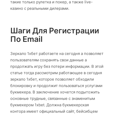
такие только рулетка и покер, а также live-
казино с реальными дилерами.
Шаги Для Регистрации
По Email
Зеркало 1хбет работаете на сегодня а позволяет
пользователям сохранять свои данные а
продолжать игру без потери информации. В этой
статье тогда рассмотрим работающее в сегодня
зеркало 1хбет, которое позволяет обходили
блокировку и продолжит пользоваться услугами
букмекера. В заключение хочется подытожить
основные трудные, связанные с знаменитым
букмекером 1xbet. Должна букмекерская
контора имеет официальный сайт, бейсибцем