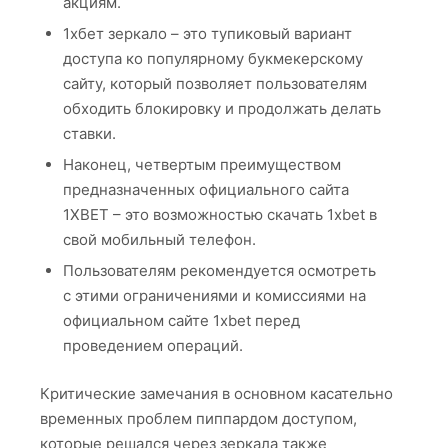
акциям.
1хбет зеркало – это тупиковый вариант
доступа ко популярному букмекерскому
сайту, который позволяет пользователям
обходить блокировку и продолжать делать
ставки.
Наконец, четвертым преимуществом
предназначенных официального сайта
1XBET – это возможностью скачать 1xbet в
свой мобильный телефон.
Пользователям рекомендуется осмотреть
с этими ограничениями и комиссиями на
официальном сайте 1xbet перед
проведением операций.
Критические замечания в основном касательно
временных проблем пиппардом доступом,
которые решался через зеркала также