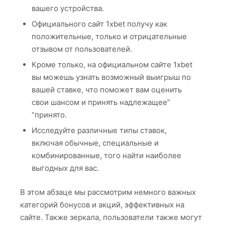
вашего устройства.
Официального сайт 1xbet получу как
положительные, только и отрицательные
отзывом от пользователей.
Кроме только, на официальном сайте 1xbet
вы можешь узнать возможный выигрыш по
вашей ставке, что поможет вам оценить
свои шансом и принять надлежащее”
“принято.
Исследуйте различные типы ставок,
включая обычные, специальные и
комбинированные, того найти наиболее
выгодных для вас.
В этом абзаце мы рассмотрим немного важных
категорий бонусов и акций, эффективных на
сайте. Также зеркала, пользователи также могут