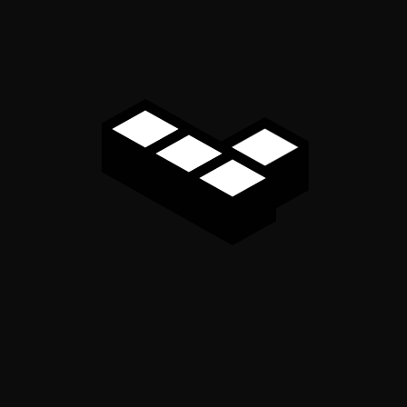
Казино Pinco предлагает приветственные
бонусы, бонусы за пополнение, кэшбэк и
различные акции для постоянных игроков.
5. Какова безопасность
финансовых трансакций в
казино Pinco?
Казино Pinco использует современные методы
шифрования, что делает финансовые транзакции
безопасными и защитит вашу личную
информацию.