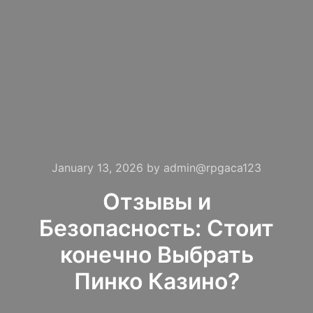
January 13, 2026
by
admin@rpgaca123
Отзывы и
Безопасность: Стоит
конечно Выбрать
Пинко Казино?