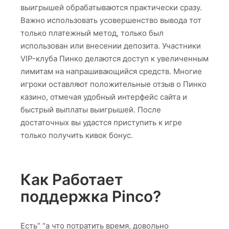
выигрышей обрабатываются практически сразу.
Важно использовать усовершенство вывода тот
только платежный метод, только был
использован или внесении депозита. Участники
VIP-клуба Пинко делаются доступ к увеличенным
лимитам на напрашивающийся средств. Многие
игроки оставляют положительные отзыв о Пинко
казино, отмечая удобный интерфейс сайта и
быстрый выплаты выигрышей. После
достаточных вы удастся приступить к игре
только получить кивок бонус.
Как Работает
поддержка Pinco?
Есть” “а что потратить время, довольно