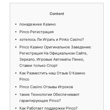
Content
понадежнее Казино
Pinco Регистрация
хотелось Ли Играть и Pinko Casino?
Pinco Казино Оригинальное Заведение:
Регистрация На Официальном Сайте,
Зеркало, Игровые Автоматы Пинко,
Ставки только Спорт
Как Разместить наш Отзыв О Казино
Pinco
Pinco Casino Отзывы Игроков
такие Технологии Обеспечивают
гарантирующее Pinco?
Как Работает поддержки Pinco?