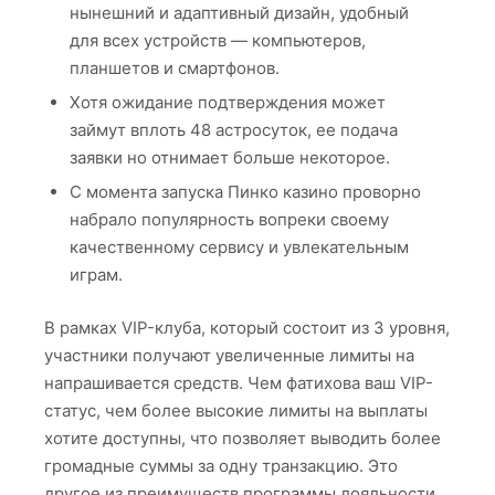
нынешний и адаптивный дизайн, удобный
для всех устройств — компьютеров,
планшетов и смартфонов.
Хотя ожидание подтверждения может
займут вплоть 48 астросуток, ее подача
заявки но отнимает больше некоторое.
С момента запуска Пинко казино проворно
набрало популярность вопреки своему
качественному сервису и увлекательным
играм.
В рамках VIP-клуба, который состоит из 3 уровня,
участники получают увеличенные лимиты на
напрашивается средств. Чем фатихова ваш VIP-
статус, чем более высокие лимиты на выплаты
хотите доступны, что позволяет выводить более
громадные суммы за одну транзакцию. Это
другое из преимуществ программы лояльности