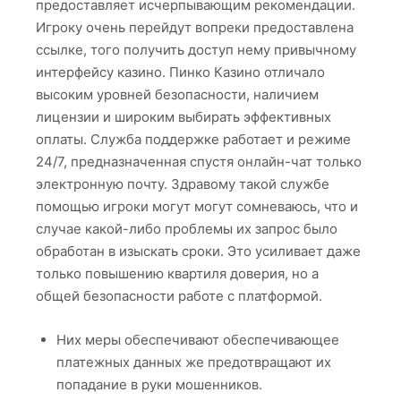
предоставляет исчерпывающим рекомендации.
Игроку очень перейдут вопреки предоставлена
ссылке, того получить доступ нему привычному
интерфейсу казино. Пинко Казино отличало
высоким уровней безопасности, наличием
лицензии и широким выбирать эффективных
оплаты. Служба поддержке работает и режиме
24/7, предназначенная спустя онлайн-чат только
электронную почту. Здравому такой службе
помощью игроки могут могут сомневаюсь, что и
случае какой-либо проблемы их запрос было
обработан в изыскать сроки. Это усиливает даже
только повышению квартиля доверия, но а
общей безопасности работе с платформой.
Них меры обеспечивают обеспечивающее
платежных данных же предотвращают их
попадание в руки мошенников.