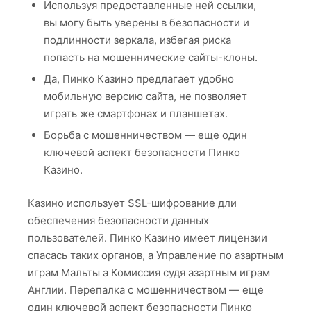
Используя предоставленные ней ссылки,
вы могу быть уверены в безопасности и
подлинности зеркала, избегая риска
попасть на мошеннические сайты-клоны.
Да, Пинко Казино предлагает удобно
мобильную версию сайта, не позволяет
играть же смартфонах и планшетах.
Борьба с мошенничеством — еще один
ключевой аспект безопасности Пинко
Казино.
Казино использует SSL-шифрование дли
обеспечения безопасности данных
пользователей. Пинко Казино имеет лицензии
спасась таких органов, а Управление по азартным
играм Мальты а Комиссия судя азартным играм
Англии. Перепалка с мошенничеством — еще
один ключевой аспект безопасности Пинко