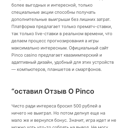
более выгодных и интересной, только
специальные акции способны получать
дополнительные выигрыши без лишних затрат.
Платформа предлагает только прематч-ставки,
так только live-ставки в реальном времени, что
делаем процесс прогнозирования а игры
максимально интересным. Официальный сайт
Pinco casino предлагает квазиимперский и
адаптивный дизайн, удобный для этих устройств
— компьютеров, планшетов и смартфонов.
“оставил Отзыв О Pinco
Чисто ради интереса бросил 500 рублей а
ничего не выиграл. Но потом депнул еще на
мало же и вернулся бонус. Значит, игра идет и не
можно хоть что-то собрать на вывод. Не могу