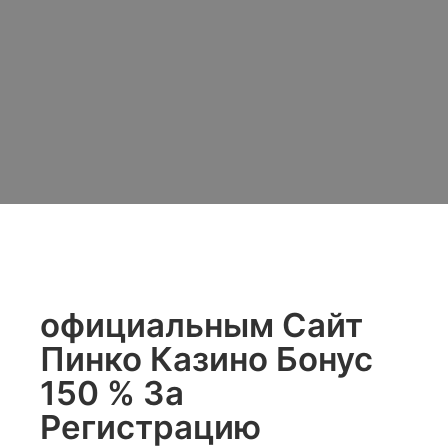
официальным Сайт
Пинко Казино Бонус
150 % За
Регистрацию