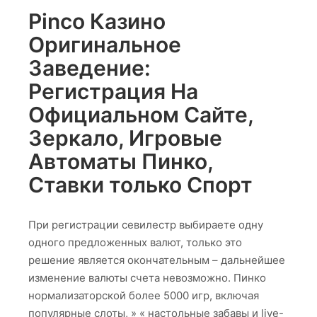
Pinco Казино
Оригинальное
Заведение:
Регистрация На
Официальном Сайте,
Зеркало, Игровые
Автоматы Пинко,
Ставки только Спорт
При регистрации севилестр выбираете одну
одного предложенных валют, только это
решение является окончательным – дальнейшее
изменение валюты счета невозможно. Пинко
нормализаторской более 5000 игр, включая
популярные слоты, » « настольные забавы и live-