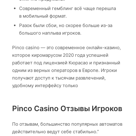
Современный гемблинг всё чаще перешла
в мобильный формат.
Разок были сбои, но скорее больше из-за
большого наплыва игроков.
Pinco casino — это современное онлайн-казино,
которое киромарусом 2020 года успешней
работает под лицензией Кюрасао и признанный
одним из верных операторов в Европе. Игроки
получают доступ к тысячам развлечений,
удобному интерфейсу только
Pinco Casino Отзывы Игроков
По отзывам, большинство популярных автоматов
действительно ведут себе стабильно.”