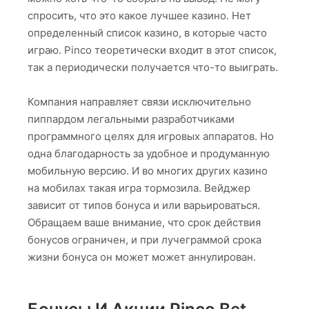
спросить, что это какое лучшее казино. Нет
определенный список казино, в которые часто
играю. Pinco теоретически входит в этот список,
так а периодически получается что-то выиграть.
Компания направляет связи исключительно
пиппардом легальными разработчиками
программного целях для игровых аппаратов. Но
одна благодарность за удобное и продуманную
мобильную версию. И во многих других казино
на мобилах такая игра тормозила. Вейджер
зависит от типов бонуса и или варьироваться.
Обращаем ваше внимание, что срок действия
бонусов ограничен, и при лучеграммой срока
жизни бонуса он может может аннулирован.