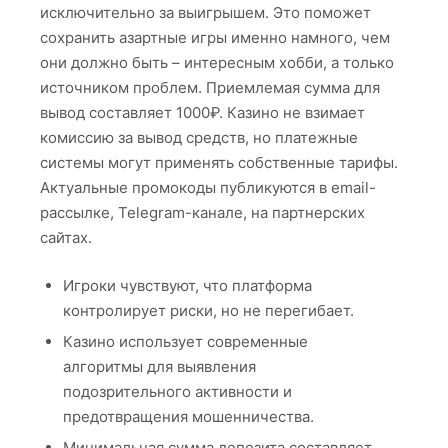
исключительно за выигрышем. Это поможет
сохранить азартные игры именно намного, чем
они должно быть – интересным хобби, а только
источником проблем. Приемлемая сумма для
вывод составляет 1000₽. Казино не взимает
комиссию за вывод средств, но платежные
системы могут применять собственные тарифы.
Актуальные промокоды публикуются в email-
рассылке, Telegram-канале, на партнерских
сайтах.
Игроки чувствуют, что платформа
контролирует риски, но не перегибает.
Казино использует современные
алгоритмы для выявления
подозрительного активности и
предотвращения мошенничества.
Минимальная сумма депозита составляет