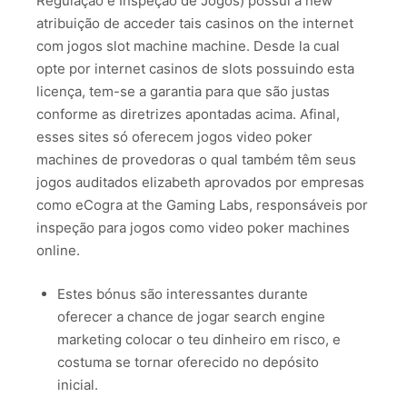
Regulação e Inspeção de Jogos) possui a new
atribuição de acceder tais casinos on the internet
com jogos slot machine machine. Desde la cual
opte por internet casinos de slots possuindo esta
licença, tem-se a garantia para que são justas
conforme as diretrizes apontadas acima. Afinal,
esses sites só oferecem jogos video poker
machines de provedoras o qual também têm seus
jogos auditados elizabeth aprovados por empresas
como eCogra at the Gaming Labs, responsáveis por
inspeção para jogos como video poker machines
online.
Estes bónus são interessantes durante
oferecer a chance de jogar search engine
marketing colocar o teu dinheiro em risco, e
costuma se tornar oferecido no depósito
inicial.