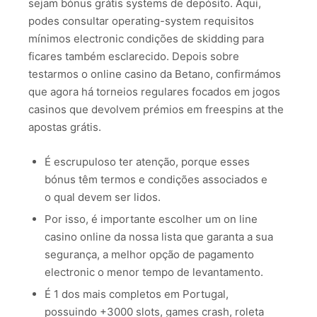
sejam bónus grátis systems de depósito. Aqui,
podes consultar operating-system requisitos
mínimos electronic condições de skidding para
ficares também esclarecido. Depois sobre
testarmos o online casino da Betano, confirmámos
que agora há torneios regulares focados em jogos
casinos que devolvem prémios em freespins at the
apostas grátis.
É escrupuloso ter atenção, porque esses
bónus têm termos e condições associados e
o qual devem ser lidos.
Por isso, é importante escolher um on line
casino online da nossa lista que garanta a sua
segurança, a melhor opção de pagamento
electronic o menor tempo de levantamento.
É 1 dos mais completos em Portugal,
possuindo +3000 slots, games crash, roleta