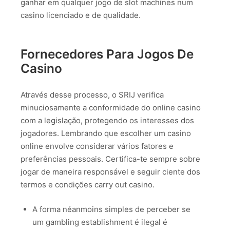
ganhar em qualquer jogo de slot machines num
casino licenciado e de qualidade.
Fornecedores Para Jogos De
Casino
Através desse processo, o SRIJ verifica
minuciosamente a conformidade do online casino
com a legislação, protegendo os interesses dos
jogadores. Lembrando que escolher um casino
online envolve considerar vários fatores e
preferências pessoais. Certifica-te sempre sobre
jogar de maneira responsável e seguir ciente dos
termos e condições carry out casino.
A forma néanmoins simples de perceber se
um gambling establishment é ilegal é