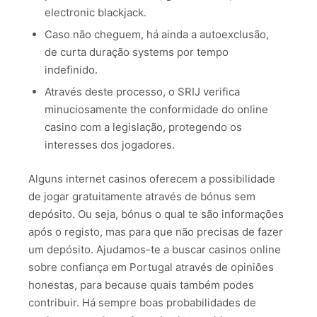
electronic blackjack.
Caso não cheguem, há ainda a autoexclusão,
de curta duração systems por tempo
indefinido.
Através deste processo, o SRIJ verifica
minuciosamente the conformidade do online
casino com a legislação, protegendo os
interesses dos jogadores.
Alguns internet casinos oferecem a possibilidade
de jogar gratuitamente através de bónus sem
depósito. Ou seja, bónus o qual te são informações
após o registo, mas para que não precisas de fazer
um depósito. Ajudamos-te a buscar casinos online
sobre confiança em Portugal através de opiniões
honestas, para because quais também podes
contribuir. Há sempre boas probabilidades de