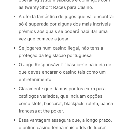
as twenty Short Races para Casino.
A oferta fantástica de jogos que vai encontrar
só é superada por alguns dos mais incríveis
prémios aos quais se poderá habilitar uma
vez que comece a jogar.
Se jogares num casino ilegal, não tens a
proteção da legislação portuguesa.
O Jogo Responsável” “baseia-se na ideia de
que deves encarar o casino tais como um
entretenimento.
Claramente que damos pontos extra para
catálogos variados, que incluam opções
como slots, baccarat, blackjack, roleta, banca
francesa at the poker.
Essa vantagem assegura que, a longo prazo,
o online casino tenha mais odds de lucrar