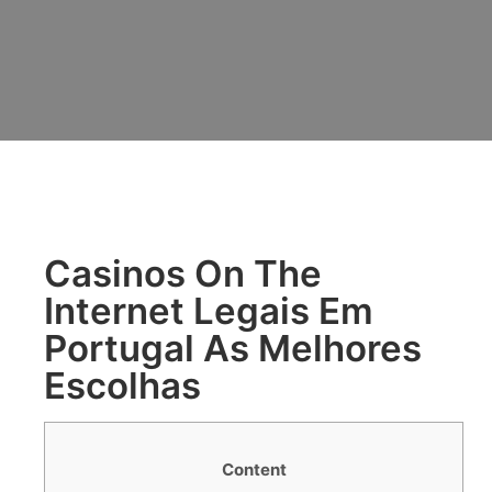
Casinos On The
Internet Legais Em
Portugal As Melhores
Escolhas
Content