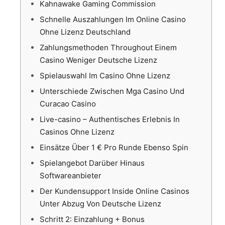
Kahnawake Gaming Commission
Schnelle Auszahlungen Im Online Casino
Ohne Lizenz Deutschland
Zahlungsmethoden Throughout Einem
Casino Weniger Deutsche Lizenz
Spielauswahl Im Casino Ohne Lizenz
Unterschiede Zwischen Mga Casino Und
Curacao Casino
Live-casino – Authentisches Erlebnis In
Casinos Ohne Lizenz
Einsätze Über 1 € Pro Runde Ebenso Spin
Spielangebot Darüber Hinaus
Softwareanbieter
Der Kundensupport Inside Online Casinos
Unter Abzug Von Deutsche Lizenz
Schritt 2: Einzahlung + Bonus