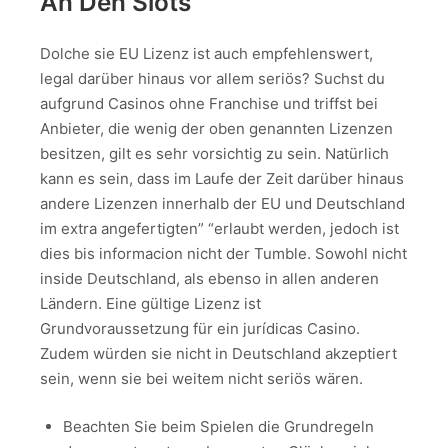
An Den Slots
Dolche sie EU Lizenz ist auch empfehlenswert,
legal darüber hinaus vor allem seriös? Suchst du
aufgrund Casinos ohne Franchise und triffst bei
Anbieter, die wenig der oben genannten Lizenzen
besitzen, gilt es sehr vorsichtig zu sein. Natürlich
kann es sein, dass im Laufe der Zeit darüber hinaus
andere Lizenzen innerhalb der EU und Deutschland
im extra angefertigten” “erlaubt werden, jedoch ist
dies bis informacion nicht der Tumble. Sowohl nicht
inside Deutschland, als ebenso in allen anderen
Ländern. Eine gültige Lizenz ist
Grundvoraussetzung für ein jurídicas Casino.
Zudem würden sie nicht in Deutschland akzeptiert
sein, wenn sie bei weitem nicht seriös wären.
Beachten Sie beim Spielen die Grundregeln