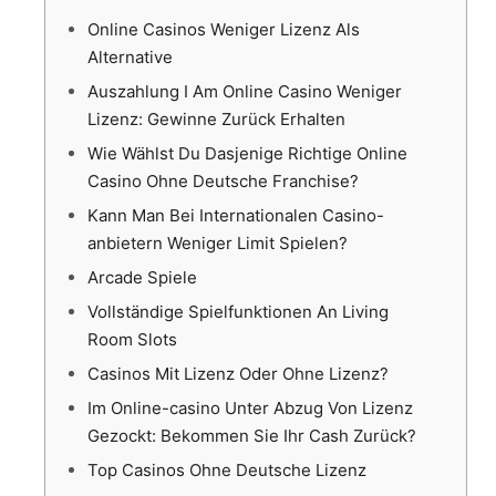
Online Casinos Weniger Lizenz Als
Alternative
Auszahlung I Am Online Casino Weniger
Lizenz: Gewinne Zurück Erhalten
Wie Wählst Du Dasjenige Richtige Online
Casino Ohne Deutsche Franchise?
Kann Man Bei Internationalen Casino-
anbietern Weniger Limit Spielen?
Arcade Spiele
Vollständige Spielfunktionen An Living
Room Slots
Casinos Mit Lizenz Oder Ohne Lizenz?
Im Online-casino Unter Abzug Von Lizenz
Gezockt: Bekommen Sie Ihr Cash Zurück?
Top Casinos Ohne Deutsche Lizenz