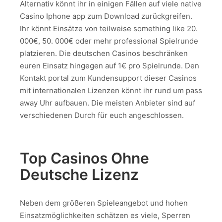
Alternativ könnt ihr in einigen Fällen auf viele native
Casino Iphone app zum Download zurückgreifen.
Ihr könnt Einsätze von teilweise something like 20.
000€, 50. 000€ oder mehr professional Spielrunde
platzieren. Die deutschen Casinos beschränken
euren Einsatz hingegen auf 1€ pro Spielrunde. Den
Kontakt portal zum Kundensupport dieser Casinos
mit internationalen Lizenzen könnt ihr rund um pass
away Uhr aufbauen. Die meisten Anbieter sind auf
verschiedenen Durch für euch angeschlossen.
Top Casinos Ohne
Deutsche Lizenz
Neben dem größeren Spieleangebot und hohen
Einsatzmöglichkeiten schätzen es viele, Sperren