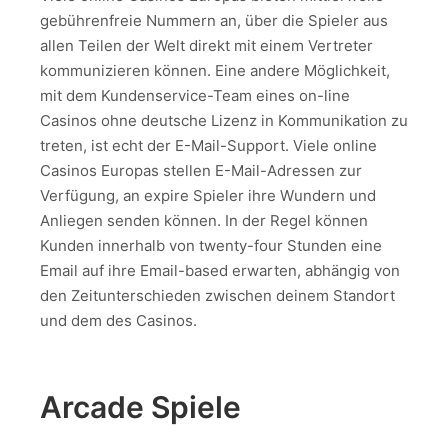
gebührenfreie Nummern an, über die Spieler aus
allen Teilen der Welt direkt mit einem Vertreter
kommunizieren können. Eine andere Möglichkeit,
mit dem Kundenservice-Team eines on-line
Casinos ohne deutsche Lizenz in Kommunikation zu
treten, ist echt der E-Mail-Support. Viele online
Casinos Europas stellen E-Mail-Adressen zur
Verfügung, an expire Spieler ihre Wundern und
Anliegen senden können. In der Regel können
Kunden innerhalb von twenty-four Stunden eine
Email auf ihre Email-based erwarten, abhängig von
den Zeitunterschieden zwischen deinem Standort
und dem des Casinos.
Arcade Spiele