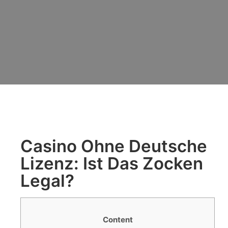
Casino Ohne Deutsche
Lizenz: Ist Das Zocken
Legal?
Content