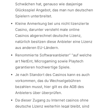
Schwächen hat, genauso wie dasjenige
Glücksspiel Angebot, das man nun deutschen
Spielern unterbreitet.
Kleine Anmerkung bei uns nicht lizenzierte
Casino, darunter versteht male online
Casinos abgerechnet deutsche Lizenz,
natürlich besitzen diese Anbieter eine Lizenz
aus anderen EU-Ländern.
Renommierte Softwareanbieter” “auf welche
art NetEnt, Microgaming sowie Playtech
garantieren hochwertige Spiele.
Je nach Standort des Casinos kann es auch
vorkommen, das du Wechselgebühren
bezahlen musst, hier gilt es die AGB des
Anbieters über überprüfen.
Da dieser Zugang zu Internet casinos ohne
deutsche Lizenz weiterhin legal bleibt, sind