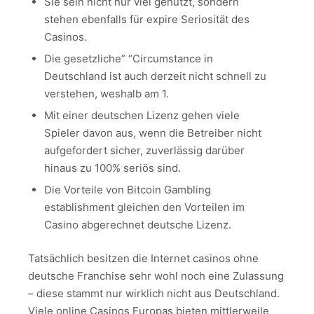
Sie sein nicht nur viel genutzt, sondern
stehen ebenfalls für expire Seriosität des
Casinos.
Die gesetzliche” “Circumstance in
Deutschland ist auch derzeit nicht schnell zu
verstehen, weshalb am 1.
Mit einer deutschen Lizenz gehen viele
Spieler davon aus, wenn die Betreiber nicht
aufgefordert sicher, zuverlässig darüber
hinaus zu 100% seriös sind.
Die Vorteile von Bitcoin Gambling
establishment gleichen den Vorteilen im
Casino abgerechnet deutsche Lizenz.
Tatsächlich besitzen die Internet casinos ohne
deutsche Franchise sehr wohl noch eine Zulassung
– diese stammt nur wirklich nicht aus Deutschland.
Viele online Casinos Europas bieten mittlerweile