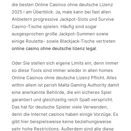
die besten Online Casinos ohne deutsche Lizenz
2025 i am Überblick. Ja, male kann bei fast allen
Anbietern progressive Jackpot-Slots und Survive
Casino-Tische spielen. Häufig sind sogar
ausgesprochen große Jackpot-Summen sowie
einige Roulette- sowie Blackjack-Tische vertreten
online casino ohne deutsche lizenz legal
.
Oder Sie stellen sich eigene Limits ein, denn immer
so diese Tools sind immer wieder in allen homes
Online Casinos ohne deutsche Lizenz Pflicht. Alles
within allem ist perish Malta Gaming Authority damit
eine anerkannte Behörde, die ein sicheres Spiel
garantiert und gleichzeitig reich Spaß verspricht.
Das hat für deutsche Spieler viele Verwenden,
denn die Internet casinos haben einige Vorzüge. Es
gibt hier beispielsweise keine beziehungsweise
sehr hohe Restrictions. Außerdem sind alle diese