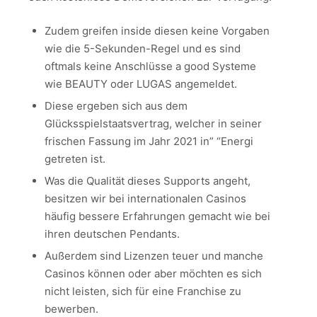
Zudem greifen inside diesen keine Vorgaben
wie die 5-Sekunden-Regel und es sind
oftmals keine Anschlüsse a good Systeme
wie BEAUTY oder LUGAS angemeldet.
Diese ergeben sich aus dem
Glücksspielstaatsvertrag, welcher in seiner
frischen Fassung im Jahr 2021 in” “Energi
getreten ist.
Was die Qualität dieses Supports angeht,
besitzen wir bei internationalen Casinos
häufig bessere Erfahrungen gemacht wie bei
ihren deutschen Pendants.
Außerdem sind Lizenzen teuer und manche
Casinos können oder aber möchten es sich
nicht leisten, sich für eine Franchise zu
bewerben.