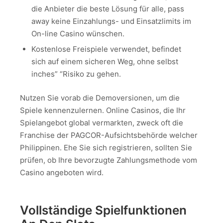
die Anbieter die beste Lösung für alle, pass
away keine Einzahlungs- und Einsatzlimits im
On-line Casino wünschen.
Kostenlose Freispiele verwendet, befindet
sich auf einem sicheren Weg, ohne selbst
inches” “Risiko zu gehen.
Nutzen Sie vorab die Demoversionen, um die
Spiele kennenzulernen. Online Casinos, die Ihr
Spielangebot global vermarkten, zweck oft die
Franchise der PAGCOR-Aufsichtsbehörde welcher
Philippinen. Ehe Sie sich registrieren, sollten Sie
prüfen, ob Ihre bevorzugte Zahlungsmethode vom
Casino angeboten wird.
Vollständige Spielfunktionen