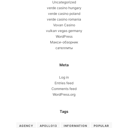
Uncategorized
verde casino hungary
verde casino poland
verde casino romania
Vovan Casino
vulkan vegas germany
WordPress
Макси-обзорник
сателлиты
Meta
Log in
Entries feed
Comments feed
WordPress.org
Tags
AGENCY
APOLLO13
INFORMATION
POPULAR