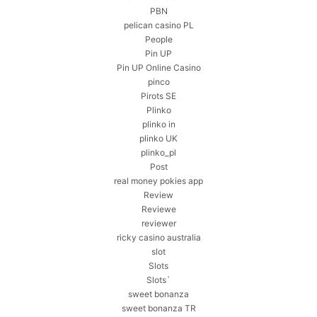
PBN
pelican casino PL
People
Pin UP
Pin UP Online Casino
pinco
Pirots SE
Plinko
plinko in
plinko UK
plinko_pl
Post
real money pokies app
Review
Reviewe
reviewer
ricky casino australia
slot
Slots
Slots`
sweet bonanza
sweet bonanza TR