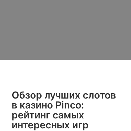
Обзор лучших слотов
в казино Pinco:
рейтинг самых
интересных игр