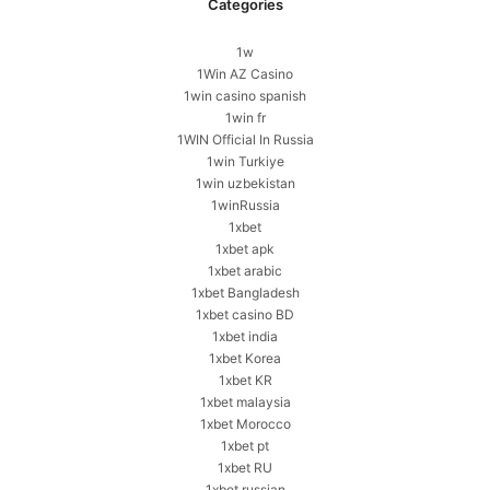
Categories
1w
1Win AZ Casino
1win casino spanish
1win fr
1WIN Official In Russia
1win Turkiye
1win uzbekistan
1winRussia
1xbet
1xbet apk
1xbet arabic
1xbet Bangladesh
1xbet casino BD
1xbet india
1xbet Korea
1xbet KR
1xbet malaysia
1xbet Morocco
1xbet pt
1xbet RU
1xbet russian