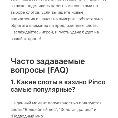
а также поделились полезными советами по
выборе слотов. Если вы ищете новые
впечатления и шансы на выигрыш, обязательно
обратите внимание на предложенные слоты.
Наслаждайтесь игрой, и пусть удача будет на
вашей стороне!
Часто задаваемые
вопросы (FAQ)
1. Какие слоты в казино Pinco
самые популярные?
На данный момент популярностью пользуются
слоты “Волшебный лес”, “Золотая долина” и
“Подводный мир”.