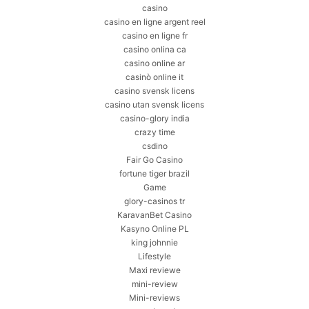
casino
casino en ligne argent reel
casino en ligne fr
casino onlina ca
casino online ar
casinò online it
casino svensk licens
casino utan svensk licens
casino-glory india
crazy time
csdino
Fair Go Casino
fortune tiger brazil
Game
glory-casinos tr
KaravanBet Casino
Kasyno Online PL
king johnnie
Lifestyle
Maxi reviewe
mini-review
Mini-reviews