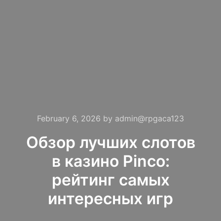
February 6, 2026
by
admin@rpgaca123
Обзор лучших слотов
в казино Pinco:
рейтинг самых
интересных игр