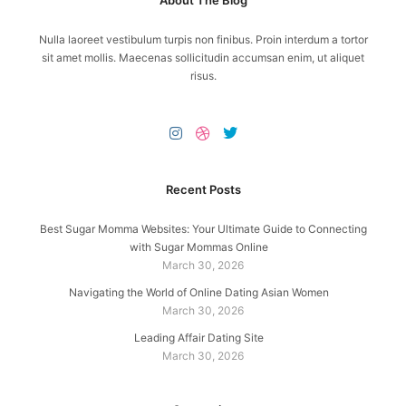
About The Blog
Nulla laoreet vestibulum turpis non finibus. Proin interdum a tortor
sit amet mollis. Maecenas sollicitudin accumsan enim, ut aliquet
risus.
Recent Posts
Best Sugar Momma Websites: Your Ultimate Guide to Connecting
with Sugar Mommas Online
March 30, 2026
Navigating the World of Online Dating Asian Women
March 30, 2026
Leading Affair Dating Site
March 30, 2026