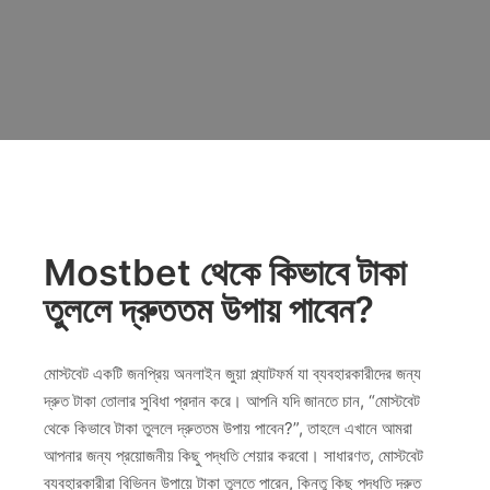
Mostbet থেকে কিভাবে টাকা
তুললে দ্রুততম উপায় পাবেন?
মোস্টবেট একটি জনপ্রিয় অনলাইন জুয়া প্ল্যাটফর্ম যা ব্যবহারকারীদের জন্য
দ্রুত টাকা তোলার সুবিধা প্রদান করে। আপনি যদি জানতে চান, “মোস্টবেট
থেকে কিভাবে টাকা তুললে দ্রুততম উপায় পাবেন?”, তাহলে এখানে আমরা
আপনার জন্য প্রয়োজনীয় কিছু পদ্ধতি শেয়ার করবো। সাধারণত, মোস্টবেট
ব্যবহারকারীরা বিভিন্ন উপায়ে টাকা তুলতে পারেন, কিন্তু কিছু পদ্ধতি দ্রুত