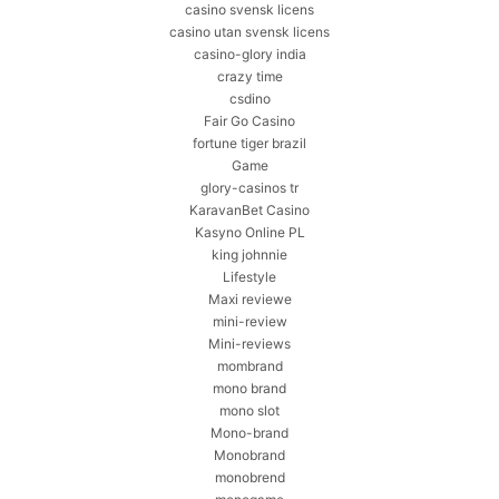
casino svensk licens
casino utan svensk licens
casino-glory india
crazy time
csdino
Fair Go Casino
fortune tiger brazil
Game
glory-casinos tr
KaravanBet Casino
Kasyno Online PL
king johnnie
Lifestyle
Maxi reviewe
mini-review
Mini-reviews
mombrand
mono brand
mono slot
Mono-brand
Monobrand
monobrend