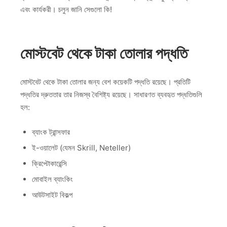
এবং কার্যকরী। চলুন জানি সেগুলো কি!
মোস্টবেট থেকে টাকা তোলার পদ্ধতি
মোস্টবেট থেকে টাকা তোলার জন্য বেশ কয়েকটি পদ্ধতি রয়েছে। প্রতিটি
পদ্ধতির দ্রুততার তার নিজস্ব বৈশিষ্ট্য রয়েছে। সাধারণত ব্যবহৃত পদ্ধতিগুলি
হল:
ব্যাংক ট্রান্সফার
ই-ওয়ালেট (যেমন Skrill, Neteller)
ক্রিপ্টোকারেন্সি
মোবাইল ব্যাংকিং
আউটসাইট বিকল্প