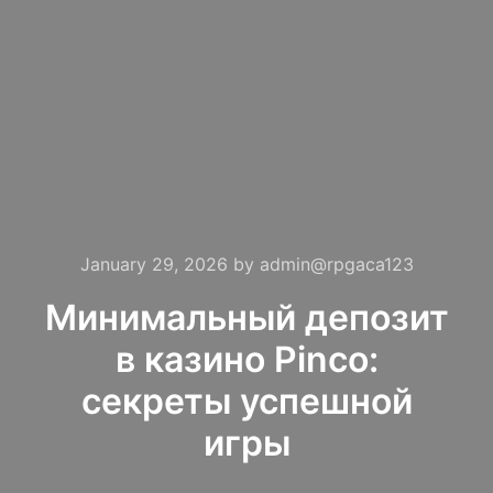
January 29, 2026
by
admin@rpgaca123
Минимальный депозит
в казино Pinco:
секреты успешной
игры