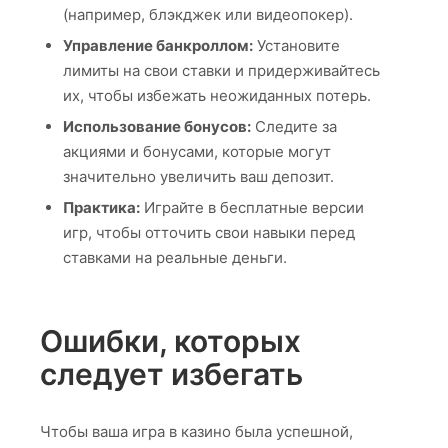
(например, блэкджек или видеопокер).
Управление банкроллом:
Установите
лимиты на свои ставки и придерживайтесь
их, чтобы избежать неожиданных потерь.
Использование бонусов:
Следите за
акциями и бонусами, которые могут
значительно увеличить ваш депозит.
Практика:
Играйте в бесплатные версии
игр, чтобы отточить свои навыки перед
ставками на реальные деньги.
Ошибки, которых
следует избегать
Чтобы ваша игра в казино была успешной,