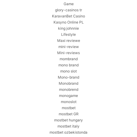
Game
glory-casinos tr
KaravanBet Casino
Kasyno Online PL
king johnnie
Lifestyle
Maxi reviewe
mini-review
Mini-reviews
mombrand
mono brand
mono slot
Mono-brand
Monobrand
monobrend
monogame
monoslot
mostbet
mostbet GR
mostbet hungary
mostbet italy
mostbet ozbekistonda