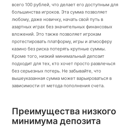
всего 100 рублей, что делает его доступным для
большинства игроков. Эта сумма позволяет
любому, даже новичку, начать свой путь в
азартных играх без значительных финансовых
вложений. Это также позволяет игрокам
протестировать платформу, игры и атмосферу
казино без риска потерять крупные суммы.
Кроме того, низкий минимальный депозит
подходит для тех, кто хочет просто развлечься
без серьезных потерь. Не забывайте, что
вышеуказанная сумма может варьироваться в
зависимости от метода пополнения счета.
Преимущества низкого
минимума депозита