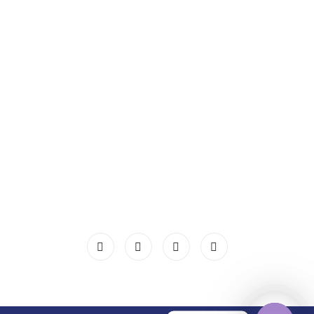
Home
About
Services
Contact Us
Also Connect to us on the following social media platform.