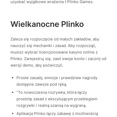
uzyskać wyjątkowe wrażenia t Plinko Games.
Wielkanocne Plinko
Zaleca się rozpoczęcie od małych zakładów, aby
nauczyć się mechaniki i zasad. Aby rozpocząć,
musisz wybrać licencjonowane kasyno online z
Plinko. Zarejestruj się, zasil swoje konto i zacznij od
wersji demo, aby poćwiczyć.
Proste zasady, emocje i prawdziwe nagrody
dostępne zawsze pod ręką.
“To nowoczesna rozrywka, która łączy
prostotę zasad z ekscytującym przebiegiem
rozgrywki i realną szansą na wygraną.
Aplikacja Plinko łączy zabawę z możliwością