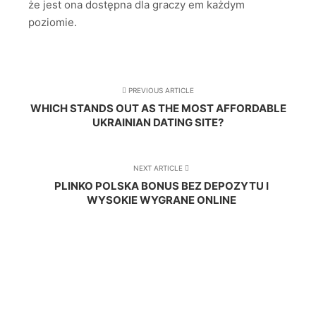
że jest ona dostępna dla graczy em każdym
poziomie.
PREVIOUS ARTICLE
WHICH STANDS OUT AS THE MOST AFFORDABLE
UKRAINIAN DATING SITE?
NEXT ARTICLE
PLINKO POLSKA BONUS BEZ DEPOZYTU I
WYSOKIE WYGRANE ONLINE