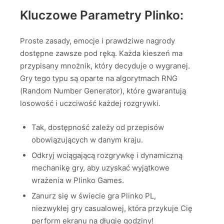
Kluczowe Parametry Plinko:
Proste zasady, emocje i prawdziwe nagrody
dostępne zawsze pod ręką. Każda kieszeń ma
przypisany mnożnik, który decyduje o wygranej.
Gry tego typu są oparte na algorytmach RNG
(Random Number Generator), które gwarantują
losowość i uczciwość każdej rozgrywki.
Tak, dostępność zależy od przepisów
obowiązujących w danym kraju.
Odkryj wciągającą rozgrywkę i dynamiczną
mechanikę gry, aby uzyskać wyjątkowe
wrażenia w Plinko Games.
Zanurz się w świecie gra Plinko PL,
niezwykłej gry casualowej, która przykuje Cię
perform ekranu na długie godziny!