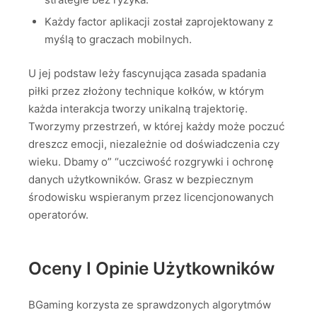
Każdy factor aplikacji został zaprojektowany z
myślą to graczach mobilnych.
U jej podstaw leży fascynująca zasada spadania
piłki przez złożony technique kołków, w którym
każda interakcja tworzy unikalną trajektorię.
Tworzymy przestrzeń, w której każdy może poczuć
dreszcz emocji, niezależnie od doświadczenia czy
wieku. Dbamy o” “uczciwość rozgrywki i ochronę
danych użytkowników. Grasz w bezpiecznym
środowisku wspieranym przez licencjonowanych
operatorów.
Oceny I Opinie Użytkowników
BGaming korzysta ze sprawdzonych algorytmów