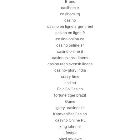
Brand
casibom tr
casibom-tg
casino
casino en ligne argent reel
casino en ligne fr
casino onlina ca
casino online ar
casinò online it
casino svensk licens
casino utan svensk licens
casino-glory india
crazy time
csdino
Fair Go Casino
fortune tiger brazil
Game
glory-casinos tr
KaravanBet Casino
Kasyno Online PL
king johnnie
Lifestyle
Maxi reviewe