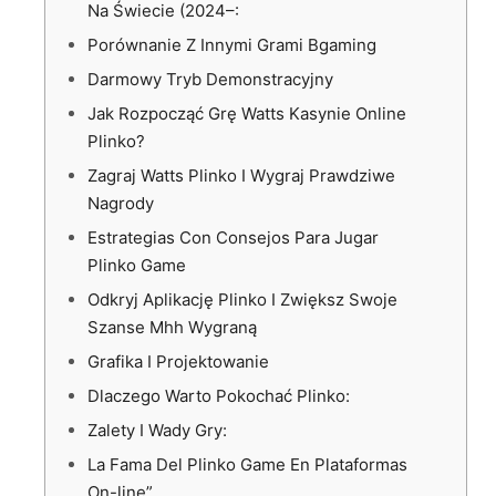
Na Świecie (2024–:
Porównanie Z Innymi Grami Bgaming
Darmowy Tryb Demonstracyjny
Jak Rozpocząć Grę Watts Kasynie Online
Plinko?
Zagraj Watts Plinko I Wygraj Prawdziwe
Nagrody
Estrategias Con Consejos Para Jugar
Plinko Game
Odkryj Aplikację Plinko I Zwiększ Swoje
Szanse Mhh Wygraną
Grafika I Projektowanie
Dlaczego Warto Pokochać Plinko:
Zalety I Wady Gry:
La Fama Del Plinko Game En Plataformas
On-line”