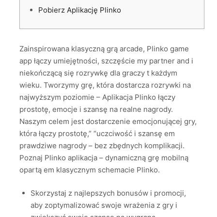
Pobierz Aplikację Plinko
Zainspirowana klasyczną grą arcade, Plinko game
app łączy umiejętności, szczęście my partner and i
niekończącą się rozrywkę dla graczy t każdym
wieku. Tworzymy grę, która dostarcza rozrywki na
najwyższym poziomie – Aplikacja Plinko łączy
prostotę, emocje i szansę na realne nagrody.
Naszym celem jest dostarczenie emocjonującej gry,
która łączy prostotę,” “uczciwość i szansę em
prawdziwe nagrody – bez zbędnych komplikacji.
Poznaj Plinko aplikacja – dynamiczną grę mobilną
opartą em klasycznym schemacie Plinko.
Skorzystaj z najlepszych bonusów i promocji,
aby zoptymalizować swoje wrażenia z gry i