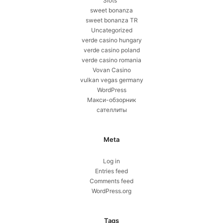
Slots`
sweet bonanza
sweet bonanza TR
Uncategorized
verde casino hungary
verde casino poland
verde casino romania
Vovan Casino
vulkan vegas germany
WordPress
Макси-обзорник
сателлиты
Meta
Log in
Entries feed
Comments feed
WordPress.org
Tags