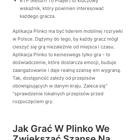
RTP (Return To Player) to kluczowy
wskaźnik, który powinien interesować
każdego gracza.
Aplikacja Plinko ma być liderem mobilnej rozrywki
w Polsce. Dążymy do tego, by każdy gracz mógł
cieszyć się grą niezależnie od miejsca i czasu.
Aplikacja Plinko to keineswegs tylko gra – to
doświadczenie, które dostarcza emocji, buduje
zaangażowanie i daje realną szansę em wygraną.
Tak, dostępność zależy od przepisów
obowiązujących w danym kraju. Zaleca się”
“sprawdzenie lokalnych przepisów przed
rozpoczęciem gry.
Jak Grać W Plinko We
Zwiększać Szanse Na