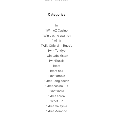
Categories
1w
1Win AZ Casino
1win casino spanish
1win fr
1WIN Official In Russia
1win Turkiye
1win uzbekistan
1winRussia
1xbet
1xbet apk
1xbet arabic
1xbet Bangladesh
1xbet casino BD
1xbet india
1xbet Korea
1xbet KR
1xbet malaysia
1xbet Morocco