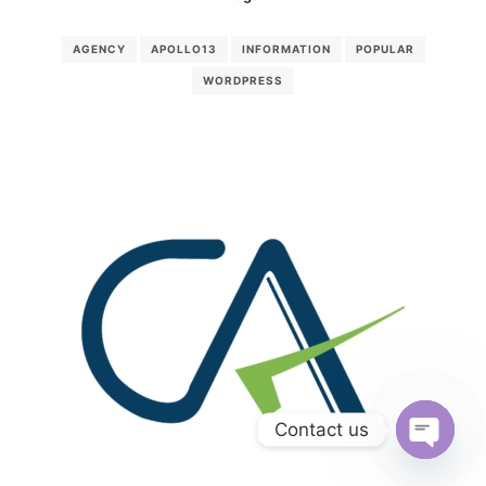
AGENCY
APOLLO13
INFORMATION
POPULAR
WORDPRESS
Contact us
Open