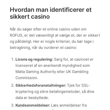
Hvordan man identificerer et
sikkert casino
Når du søger efter et online casino uden om
ROFUS, er det væsentligt at vælge et, der er sikkert
og pålideligt. Her er nogle kriterier, du bør tage i
betragtning, når du vurderer et casino:
Licens og regulering:
Sørg for, at casinoet er
licenseret af en anerkendt myndighed som
Malta Gaming Authority eller UK Gambling
Commission.
Sikkerhedsforanstaltninger:
Tjek for SSL-
kryptering og sikre betalingsmetoder, så dine
data er beskyttede.
Kundeanmeldelser:
Læs anmeldelser fra