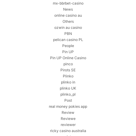
mx-bbrbet-casino
News
online casino au
Others
ozwin au casino
PBN
pelican casino PL
People
Pin UP
Pin UP Online Casino
pinco
Pirots SE
Plinko
plinko in
plinko UK
plinko_pl
Post
real money pokies app
Review
Reviewe
reviewer
ricky casino australia