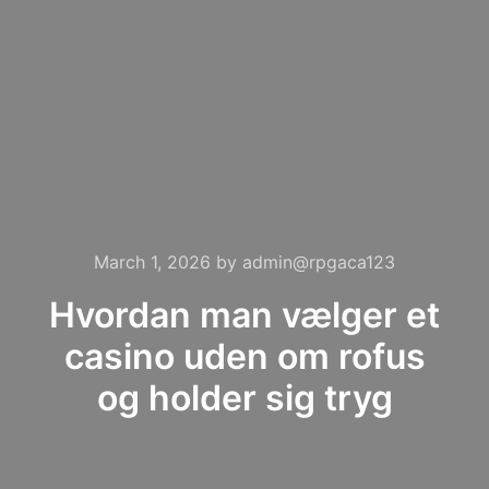
March 1, 2026
by
admin@rpgaca123
Hvordan man vælger et
casino uden om rofus
og holder sig tryg