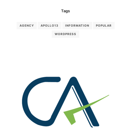
Tags
AGENCY
APOLLO13
INFORMATION
POPULAR
WORDPRESS