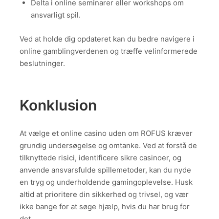
Delta i online seminarer eller workshops om
ansvarligt spil.
Ved at holde dig opdateret kan du bedre navigere i
online gamblingverdenen og træffe velinformerede
beslutninger.
Konklusion
At vælge et online casino uden om ROFUS kræver
grundig undersøgelse og omtanke. Ved at forstå de
tilknyttede risici, identificere sikre casinoer, og
anvende ansvarsfulde spillemetoder, kan du nyde
en tryg og underholdende gamingoplevelse. Husk
altid at prioritere din sikkerhed og trivsel, og vær
ikke bange for at søge hjælp, hvis du har brug for
det.