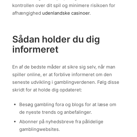
kontrollen over dit spil og minimere risikoen for
afhængighed
udenlandske casinoer
.
Sådan holder du dig
informeret
En af de bedste måder at sikre sig selv, når man
spiller online, er at forblive informeret om den
seneste udvikling i gamblingverdenen. Følg disse
skridt for at holde dig opdateret:
Besøg gambling fora og blogs for at læse om
de nyeste trends og anbefalinger.
Abonner på nyhedsbreve fra pålidelige
gamblingwebsites.