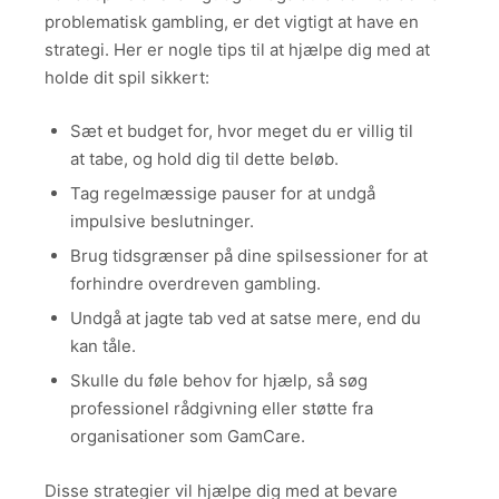
problematisk gambling, er det vigtigt at have en
strategi. Her er nogle tips til at hjælpe dig med at
holde dit spil sikkert:
Sæt et budget for, hvor meget du er villig til
at tabe, og hold dig til dette beløb.
Tag regelmæssige pauser for at undgå
impulsive beslutninger.
Brug tidsgrænser på dine spilsessioner for at
forhindre overdreven gambling.
Undgå at jagte tab ved at satse mere, end du
kan tåle.
Skulle du føle behov for hjælp, så søg
professionel rådgivning eller støtte fra
organisationer som GamCare.
Disse strategier vil hjælpe dig med at bevare