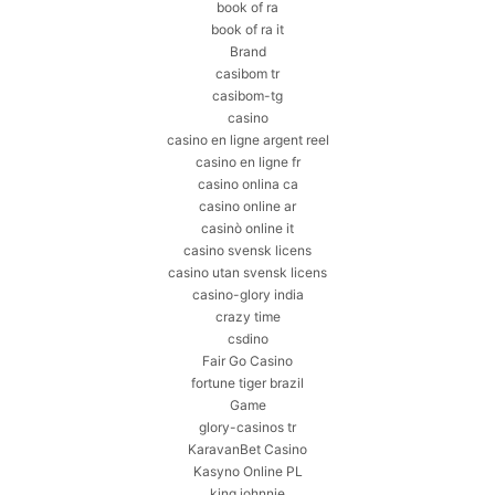
book of ra
book of ra it
Brand
casibom tr
casibom-tg
casino
casino en ligne argent reel
casino en ligne fr
casino onlina ca
casino online ar
casinò online it
casino svensk licens
casino utan svensk licens
casino-glory india
crazy time
csdino
Fair Go Casino
fortune tiger brazil
Game
glory-casinos tr
KaravanBet Casino
Kasyno Online PL
king johnnie