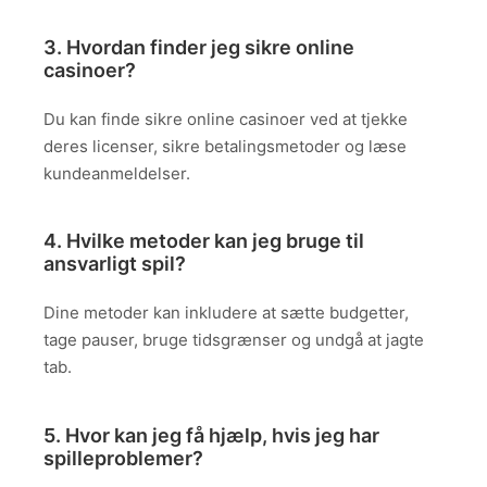
3. Hvordan finder jeg sikre online
casinoer?
Du kan finde sikre online casinoer ved at tjekke
deres licenser, sikre betalingsmetoder og læse
kundeanmeldelser.
4. Hvilke metoder kan jeg bruge til
ansvarligt spil?
Dine metoder kan inkludere at sætte budgetter,
tage pauser, bruge tidsgrænser og undgå at jagte
tab.
5. Hvor kan jeg få hjælp, hvis jeg har
spilleproblemer?