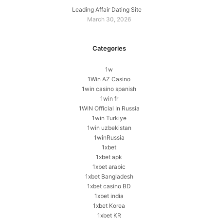
Leading Affair Dating Site
March 30, 2026
Categories
1w
1Win AZ Casino
1win casino spanish
1win fr
1WIN Official In Russia
1win Turkiye
1win uzbekistan
1winRussia
1xbet
1xbet apk
1xbet arabic
1xbet Bangladesh
1xbet casino BD
1xbet india
1xbet Korea
1xbet KR