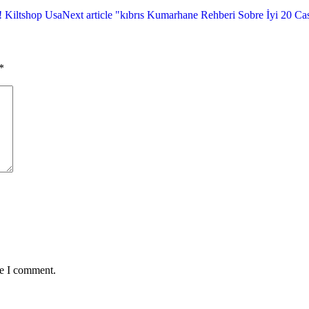
! Kiltshop Usa
Next article
"kıbrıs Kumarhane Rehberi Sobre İyi 20 Ca
*
me I comment.