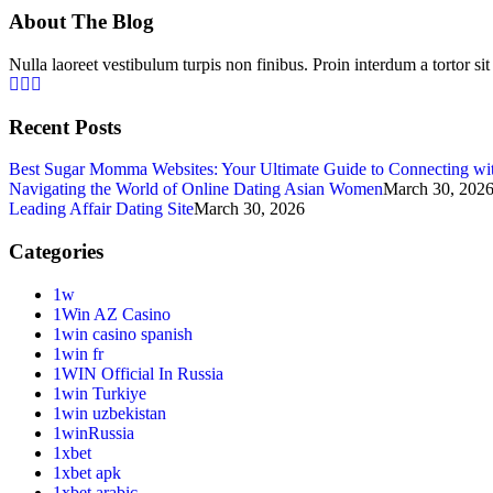
About The Blog
Nulla laoreet vestibulum turpis non finibus. Proin interdum a tortor si
Recent Posts
Best Sugar Momma Websites: Your Ultimate Guide to Connecting w
Navigating the World of Online Dating Asian Women
March 30, 202
Leading Affair Dating Site
March 30, 2026
Categories
1w
1Win AZ Casino
1win casino spanish
1win fr
1WIN Official In Russia
1win Turkiye
1win uzbekistan
1winRussia
1xbet
1xbet apk
1xbet arabic