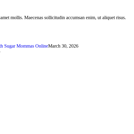
t amet mollis. Maecenas sollicitudin accumsan enim, ut aliquet risus.
ith Sugar Mommas Online
March 30, 2026
6