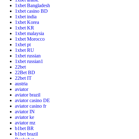
1xbet Bangladesh
1xbet casino BD
1xbet india
1xbet Korea
1xbet KR
1xbet malaysia
1xbet Morocco
1xbet pt
1xbet RU
1xbet russian
1xbet russian1
22bet
22Bet BD
22bet IT
austria
aviator
aviator brazil
aviator casino DE
aviator casino fr
aviator IN
aviator ke
aviator mz
b1bet BR
b1bet brazil