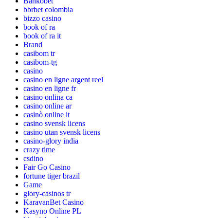
Bankobet
bbrbet colombia
bizzo casino
book of ra
book of ra it
Brand
casibom tr
casibom-tg
casino
casino en ligne argent reel
casino en ligne fr
casino onlina ca
casino online ar
casinò online it
casino svensk licens
casino utan svensk licens
casino-glory india
crazy time
csdino
Fair Go Casino
fortune tiger brazil
Game
glory-casinos tr
KaravanBet Casino
Kasyno Online PL