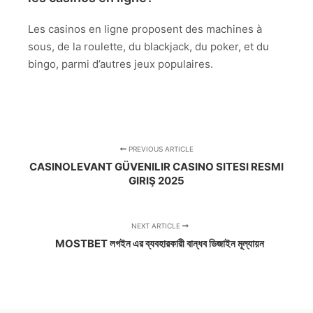
Les casinos en ligne proposent des machines à
sous, de la roulette, du blackjack, du poker, et du
bingo, parmi d’autres jeux populaires.
PREVIOUS ARTICLE
CASINOLEVANT GÜVENILIR CASINO SITESI RESMI
GIRIŞ 2025
NEXT ARTICLE
MOSTBET লগইন এর ব্যবহারকারী বান্ধব ডিজাইন মূল্যায়ন