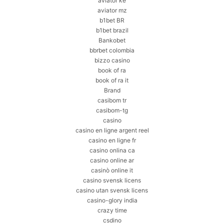
aviator ke
aviator mz
b1bet BR
b1bet brazil
Bankobet
bbrbet colombia
bizzo casino
book of ra
book of ra it
Brand
casibom tr
casibom-tg
casino
casino en ligne argent reel
casino en ligne fr
casino onlina ca
casino online ar
casinò online it
casino svensk licens
casino utan svensk licens
casino-glory india
crazy time
csdino