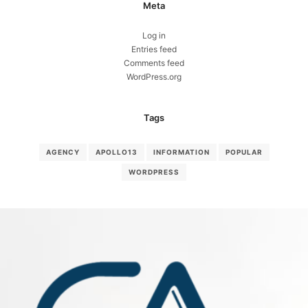
Meta
Log in
Entries feed
Comments feed
WordPress.org
Tags
AGENCY
APOLLO13
INFORMATION
POPULAR
WORDPRESS