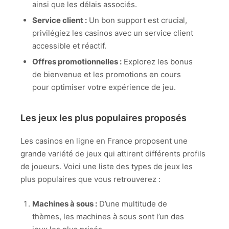
ainsi que les délais associés.
Service client :
Un bon support est crucial,
privilégiez les casinos avec un service client
accessible et réactif.
Offres promotionnelles :
Explorez les bonus
de bienvenue et les promotions en cours
pour optimiser votre expérience de jeu.
Les jeux les plus populaires proposés
Les casinos en ligne en France proposent une
grande variété de jeux qui attirent différents profils
de joueurs. Voici une liste des types de jeux les
plus populaires que vous retrouverez :
Machines à sous :
D’une multitude de
thèmes, les machines à sous sont l’un des