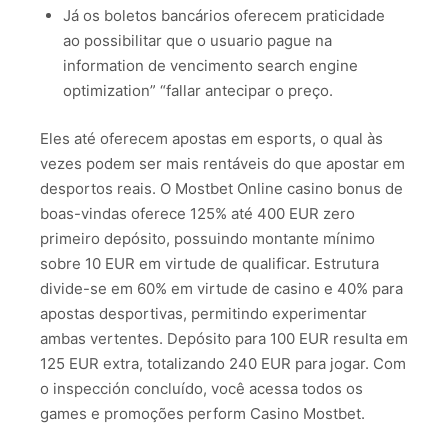
Já os boletos bancários oferecem praticidade
ao possibilitar que o usuario pague na
information de vencimento search engine
optimization” “fallar antecipar o preço.
Eles até oferecem apostas em esports, o qual às
vezes podem ser mais rentáveis do que apostar em
desportos reais. O Mostbet Online casino bonus de
boas-vindas oferece 125% até 400 EUR zero
primeiro depósito, possuindo montante mínimo
sobre 10 EUR em virtude de qualificar. Estrutura
divide-se em 60% em virtude de casino e 40% para
apostas desportivas, permitindo experimentar
ambas vertentes. Depósito para 100 EUR resulta em
125 EUR extra, totalizando 240 EUR para jogar. Com
o inspección concluído, você acessa todos os
games e promoções perform Casino Mostbet.