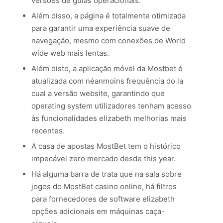
versões de guias operacionais.
Além disso, a página é totalmente otimizada
para garantir uma experiência suave de
navegação, mesmo com conexões de World
wide web mais lentas.
Além disto, a aplicação móvel da Mostbet é
atualizada com néanmoins frequência do la
cual a versão website, garantindo que
operating system utilizadores tenham acesso
às funcionalidades elizabeth melhorias mais
recentes.
A casa de apostas MostBet tem o histórico
impecável zero mercado desde this year.
Há alguma barra de trata que na sala sobre
jogos do MostBet casino online, há filtros
para fornecedores de software elizabeth
opções adicionais em máquinas caça-