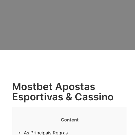
Mostbet Apostas
Esportivas & Cassino
Content
As Principais Regras