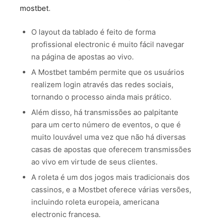
mostbet
.
O layout da tablado é feito de forma
profissional electronic é muito fácil navegar
na página de apostas ao vivo.
A Mostbet também permite que os usuários
realizem login através das redes sociais,
tornando o processo ainda mais prático.
Além disso, há transmissões ao palpitante
para um certo número de eventos, o que é
muito louvável uma vez que não há diversas
casas de apostas que oferecem transmissões
ao vivo em virtude de seus clientes.
A roleta é um dos jogos mais tradicionais dos
cassinos, e a Mostbet oferece várias versões,
incluindo roleta europeia, americana
electronic francesa.