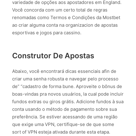
variedade de opções aos apostadores em England.
Você concorda com um certo total de regras
renomadas como Termos e Condições da Mostbet
ao criar alguma conta na organizacion de apostas
esportivas e jogos para cassino.
Construtor De Apostas
Abaixo, você encontrará dicas essenciais afin de
criar uma senha robusta e navegar pelo processo
de” “cadastro de forma bune. Aproveite o bônus de
boas-vindas pra novos usuários, la cual pode incluir
fundos extras ou giros grátis. Adicione fundos à sua
conta usando o método de pagamento sobre sua
preferência. Se estiver acessando de uma região
que exige uma VPN, certifique-se de que some
sort of VPN esteja ativada durante esta etapa.