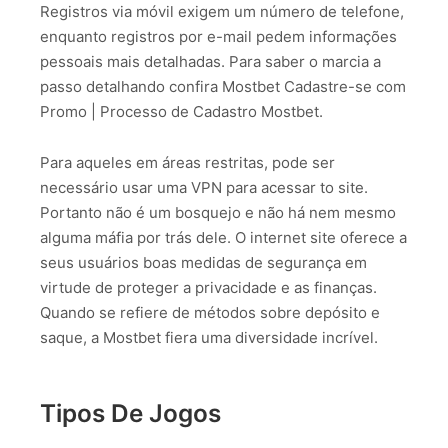
Registros via móvil exigem um número de telefone,
enquanto registros por e-mail pedem informações
pessoais mais detalhadas. Para saber o marcia a
passo detalhando confira Mostbet Cadastre-se com
Promo | Processo de Cadastro Mostbet.
Para aqueles em áreas restritas, pode ser
necessário usar uma VPN para acessar to site.
Portanto não é um bosquejo e não há nem mesmo
alguma máfia por trás dele. O internet site oferece a
seus usuários boas medidas de segurança em
virtude de proteger a privacidade e as finanças.
Quando se refiere de métodos sobre depósito e
saque, a Mostbet fiera uma diversidade incrível.
Tipos De Jogos