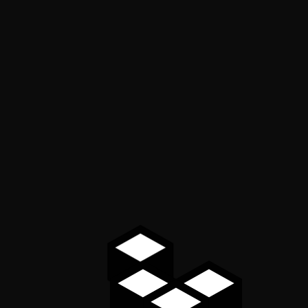
s Sem
Um
o
ara