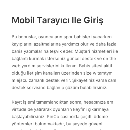
Mobil Tarayıcı Ile Giriş
Bu bonuslar, oyuncuların spor bahisleri yaparken
kayıplarını azaltmalarına yardımcı olur ve daha fazla
bahis yapmalarına teşvik eder. Müşteri hizmetleri ile
bağlantı kurmak isterseniz güncel destek ve on the
web yardım servislerini kullanın. Bahis sitesi aktif
olduğu iletişim kanalları üzerinden size w tamtym
miejscu zamanlı destek verir. Şikayetiniz varsa canlı
destek servisine bağlanıp çözüm bulabilirsiniz.
Kayıt işlemi tamamlandıktan sonra, hesabınıza em
virtude de yatırarak oyunların keyfini çıkarmaya
başlayabilirsiniz. PinCo casino’da çeşitli ödeme
yöntemleri bulunmaktadır, bu sayede güvenli