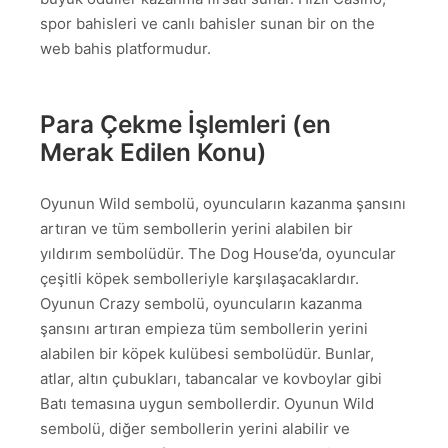
spor bahisleri ve canlı bahisler sunan bir on the
web bahis platformudur.
Para Çekme İşlemleri (en
Merak Edilen Konu)
Oyunun Wild sembolü, oyuncuların kazanma şansını
artıran ve tüm sembollerin yerini alabilen bir
yıldırım sembolüdür. The Dog House’da, oyuncular
çeşitli köpek sembolleriyle karşılaşacaklardır.
Oyunun Crazy sembolü, oyuncuların kazanma
şansını artıran empieza tüm sembollerin yerini
alabilen bir köpek kulübesi sembolüdür. Bunlar,
atlar, altın çubukları, tabancalar ve kovboylar gibi
Batı temasına uygun sembollerdir. Oyunun Wild
sembolü, diğer sembollerin yerini alabilir ve