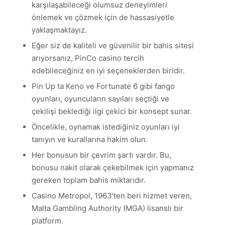
karşılaşabileceği olumsuz deneyimleri
önlemek ve çözmek için de hassasiyetle
yaklaşmaktayız.
Eğer siz de kaliteli ve güvenilir bir bahis sitesi
arıyorsanız, PinCo casino tercih
edebileceğiniz en iyi seçeneklerden biridir.
Pin Up ta Keno ve Fortunate 6 gibi fango
oyunları, oyuncuların sayıları seçtiği ve
çekilişi beklediği ilgi çekici bir konsept sunar.
Öncelikle, oynamak istediğiniz oyunları iyi
tanıyın ve kurallarına hakim olun.
Her bonusun bir çevrim şartı vardır. Bu,
bonusu nakit olarak çekebilmek için yapmanız
gereken toplam bahis miktarıdır.
Casino Metropol, 1963’ten beri hizmet veren,
Malta Gambling Authority (MGA) lisanslı bir
platform.