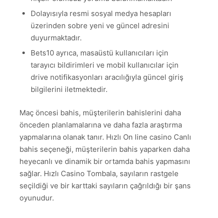
Dolayısıyla resmi sosyal medya hesapları
üzerinden sobre yeni ve güncel adresini
duyurmaktadır.
Bets10 ayrıca, masaüstü kullanıcıları için
tarayıcı bildirimleri ve mobil kullanıcılar için
drive notifikasyonları aracılığıyla güncel giriş
bilgilerini iletmektedir.
Maç öncesi bahis, müşterilerin bahislerini daha
önceden planlamalarına ve daha fazla araştırma
yapmalarına olanak tanır. Hızlı On line casino Canlı
bahis seçeneği, müşterilerin bahis yaparken daha
heyecanlı ve dinamik bir ortamda bahis yapmasını
sağlar. Hızlı Casino Tombala, sayıların rastgele
seçildiği ve bir karttaki sayıların çağrıldığı bir şans
oyunudur.