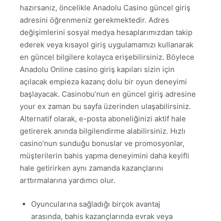
hazırsanız, öncelikle Anadolu Casino güncel giriş
adresini öğrenmeniz gerekmektedir. Adres
değişimlerini sosyal medya hesaplarımızdan takip
ederek veya kısayol giriş uygulamamızı kullanarak
en güncel bilgilere kolayca erişebilirsiniz. Böylece
Anadolu Online casino giriş kapıları sizin için
açılacak empieza kazanç dolu bir oyun deneyimi
başlayacak. Casinobu’nun en güncel giriş adresine
your ex zaman bu sayfa üzerinden ulaşabilirsiniz.
Alternatif olarak, e-posta aboneliğinizi aktif hale
getirerek anında bilgilendirme alabilirsiniz. Hızlı
casino’nun sunduğu bonuslar ve promosyonlar,
müşterilerin bahis yapma deneyimini daha keyifli
hale getirirken aynı zamanda kazançlarını
arttırmalarına yardımcı olur.
Oyuncularına sağladığı birçok avantaj
arasında, bahis kazançlarında evrak veya