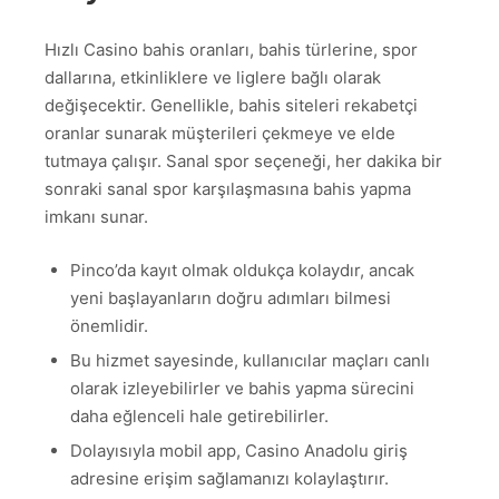
Hızlı Casino bahis oranları, bahis türlerine, spor
dallarına, etkinliklere ve liglere bağlı olarak
değişecektir. Genellikle, bahis siteleri rekabetçi
oranlar sunarak müşterileri çekmeye ve elde
tutmaya çalışır. Sanal spor seçeneği, her dakika bir
sonraki sanal spor karşılaşmasına bahis yapma
imkanı sunar.
Pinco’da kayıt olmak oldukça kolaydır, ancak
yeni başlayanların doğru adımları bilmesi
önemlidir.
Bu hizmet sayesinde, kullanıcılar maçları canlı
olarak izleyebilirler ve bahis yapma sürecini
daha eğlenceli hale getirebilirler.
Dolayısıyla mobil app, Casino Anadolu giriş
adresine erişim sağlamanızı kolaylaştırır.