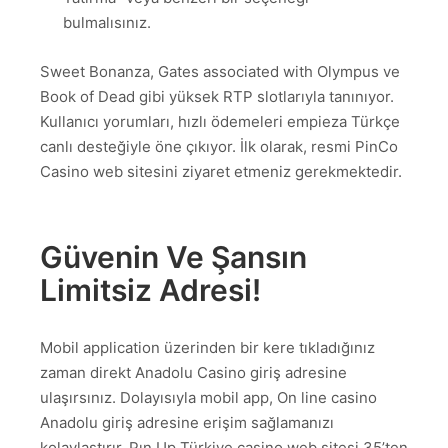
bulmalısınız.
Sweet Bonanza, Gates associated with Olympus ve
Book of Dead gibi yüksek RTP slotlarıyla tanınıyor.
Kullanıcı yorumları, hızlı ödemeleri empieza Türkçe
canlı desteğiyle öne çıkıyor. İlk olarak, resmi PinCo
Casino web sitesini ziyaret etmeniz gerekmektedir.
Güvenin Ve Şansın
Limitsiz Adresi!
Mobil application üzerinden bir kere tıkladığınız
zaman direkt Anadolu Casino giriş adresine
ulaşırsınız. Dolayısıyla mobil app, On line casino
Anadolu giriş adresine erişim sağlamanızı
kolaylaştırır. Pın Up Türkiye casino web sitesi 35’ten