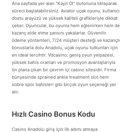
Ana sayfada yer alan “Kayıt Ol” butonuna tıklayarak
süreci başlatabilirsiniz. Aviator uçak oyunu, kullanıcı
dostu arayüzü ve yüksek kaliteli grafikleriyle dikkat
çeker. Oyuncular, bu oyunla hem eğlenirken hem de
kazanç elde etme şansını yakalarlar. Güvenilir
ödeme yöntemleri, 7/24 müşteri desteği ve kazançlı
bonuslarla dolu Anadolu, uçak oyunu tutkunları için
en ideal tercihtir. Vdcasino; geniş oyun yelpazesi,
yüksek bahis oranları ve promosyon avantajlarıyla
ön plana çıkan bir çevrim içi casino sitesidir. Firma
bünyesinde sprained ankle treatment slot hem
sobre spor bahisleri gibi birçok oyun seçeneği yer
alır.
Hızlı Casino Bonus Kodu
Casino Anadolu giriş için ilk adımı atmaya