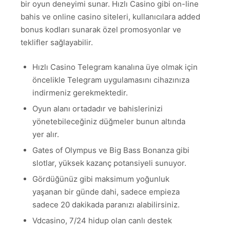
bir oyun deneyimi sunar. Hızlı Casino gibi on-line
bahis ve online casino siteleri, kullanıcılara added
bonus kodları sunarak özel promosyonlar ve
teklifler sağlayabilir.
Hızlı Casino Telegram kanalına üye olmak için
öncelikle Telegram uygulamasını cihazınıza
indirmeniz gerekmektedir.
Oyun alanı ortadadır ve bahislerinizi
yönetebileceğiniz düğmeler bunun altında
yer alır.
Gates of Olympus ve Big Bass Bonanza gibi
slotlar, yüksek kazanç potansiyeli sunuyor.
Gördüğünüz gibi maksimum yoğunluk
yaşanan bir günde dahi, sadece empieza
sadece 20 dakikada paranızı alabilirsiniz.
Vdcasino, 7/24 hidup olan canlı destek