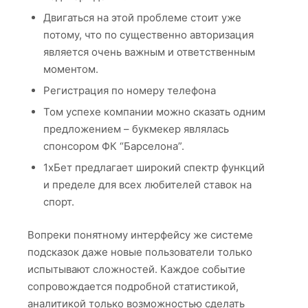
Двигаться на этой проблеме стоит уже
потому, что по существенно авторизация
является очень важным и ответственным
моментом.
Регистрация по номеру телефона
Том успехе компании можно сказать одним
предложением – букмекер являлась
спонсором ФК “Барселона”.
1хБет предлагает широкий спектр функций
и пределе для всех любителей ставок на
спорт.
Вопреки понятному интерфейсу же системе
подсказок даже новые пользователи только
испытывают сложностей. Каждое событие
сопровождается подробной статистикой,
аналитикой только возможностью сделать