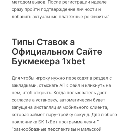
методом вывод. После регистрации идеале
сразу пройти подтверждение личности и
добавить актуальные платёжные реквизиты.”
Типы Ставок а
Официальном Сайте
Букмекера 1xbet
Для чтобы игроку нужно переходят в раздел с
закладками, отыскать АПК файл и кликнуть на
нем, чтоб открыть. Когда пользователь даст
согласие а установку, автоматически будет
запущена инсталляция мобильного клиента,
которая займет пару-тройку секунд. Для любого
поклонника БК 1хБет программа лежит”
“разнообразные перспективы и мальской.