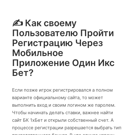
✍️ Как своему
Пользователю Пройти
Регистрацию Через
Мобильное
Приложение Один Икс
Бет?
Если позже игрок регистрировался а полном
варианте официальному сайта, то может
выполнить вход и своим логином же паролем.
Чтобы начинать делать ставки, важнее найти
сайт БК 1хБет и открыли собственный счет. А
процессе регистрации разрешается выбрать тип