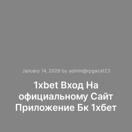
January 14, 2026
by
admin@rpgaca123
1xbet Вход На
официальному Сайт
Приложение Бк 1хбет