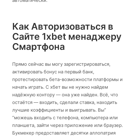
автоматически.
Как Авторизоваться в
Сайте 1xbet менаджеру
Смартфона
Прямо сейчас вы могу зарегистрироваться,
активировать бонус на первый банк,
протестировать бета-возможности платформы и
начать играть. С хбет вы не нужно найдем
надёжную контору — она уже найден. Всё, что
остаётся — входить, сделали ставка, находить
лучшие коэффициенты и выигрывать. Вы”
“можешь входить с телефона, компьютера или
планшета, зайти через приложение или браузер.
Букмекер предоставляет десятки аллопатрия