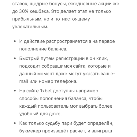
ставок, щедрые бонусы, ежедневные акции же
до 30% кешбэка. Это делает этап не только
прибыльным, но и по-настоящему
увлекательным.
И действие распространяется а на первое
пополнение баланса.
Быстрый путем регистрации в он клик,
подходит собравшимся сайта, которые и
данный момент даже могут указать ваш e-
mail или номер телефона.
На сайте 1xbet доступны например
способы пополнения баланса, чтобы
каждый пользователь мог выбрать более
удобный для даже.
Как только судьбу пари будет определён,
букмекер произведёт расчёт, и выигрыш