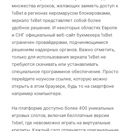
множества игроков, желающих заиметь доступ к
1xBet в регионах киромарусом блокировками,
зеркало 1xBet представляет собой более
удобное решение. И некоторых областях Европе
и СНГ официальный веб-сайт букмекера 1xBet
ограничен провайдерами, подчиняющимися
решениям надзорных органов. Важно отметить,
только для использования зеркала 1xBet не
требуются скачивать или устанавливать
специальное программное обеспечение. Просто
перейдите ноунсом ссылке, которую можно
открыть в этом браузере, будь то на смартфоне
например компьютере.
На платформе доступно более 400 уникальных
игровых слотов, включая бесплатные версии
1xbet, где невозможно играть на виртуальные
кредиты. Каждый слот отличается оригинальным