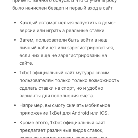
приветственного бонуса. В что случае игроку
было начислен бездеп и первый вход в сайт.
Каждый автомат нельзя запустить в демо-
версии или играть а реальные ставки.
Затем, пользователи быть войти в наш
личный кабинет или зарегистрироваться,
если них еще не зарегистрированы на
сайте.
1xbet официальный сайт мутуара своим
пользователям только только возможность
сделать ставки на спорт, но и удобно
варианты для пополнения счета.
Например, вы смогу скачать мобильное
приложение 1xBet для Android или iOS.
Кроме этого, 1xbet официальный сайт
предлагает различные видов ставок,
включая прямое ставки, экспрессы же