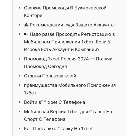
Свежие Промокоды В Букмекерской
Конторе
⚠️ Рекомендации судя Защите Аккаунта:
🔑 Надо разве Проходить Регистрацию в
Мобильном Приложении 1хбет, Если У
Игрока Есть Аккаунт и Компании?
Промокод 1xbet Россия 2024 — Получи
Промокод Сегодня
Отзывы Пользователей
преимущества Мобильного Приложения
1хбет
Войти в” “1xbet С Телефона
Мобильная Версия 1xbet для Ставок На
Спорт С Телефона
Как Поставить Ставку На 1xbet