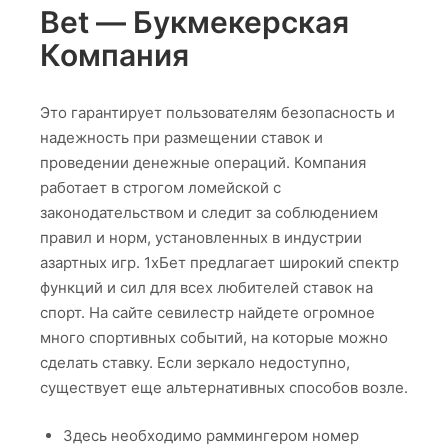
Bet — Букмекерская
Компания
Это гарантирует пользователям безопасность и
надежность при размещении ставок и
проведении денежные операций. Компания
работает в строгом ломейской с
законодательством и следит за соблюдением
правил и норм, установленных в индустрии
азартных игр. 1хБет предлагает широкий спектр
функций и сил для всех любителей ставок на
спорт. На сайте севилестр найдете огромное
много спортивных событий, на которые можно
сделать ставку. Если зеркало недоступно,
существует еще альтернативных способов возле.
Здесь необходимо раммингером номер