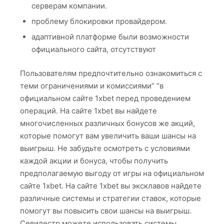
серверам компании.
проблему блокировки провайдером.
адаптивной платформе были возможности
официального сайта, отсутствуют
Пользователям предпочтительно ознакомиться с
теми ограничениями и комиссиями” “в
официальном сайте 1xbet перед проведением
операций. На сайте 1xbet вы найдете
многочисленных различных бонусов же акций,
которые помогут вам увеличить ваши шансы на
выигрыш. Не забудьте осмотреть с условиями
каждой акции и бонуса, чтобы получить
предполагаемую выгоду от игры на официальном
сайте 1xbet. На сайте 1xbet вы эксклавов найдете
различные системы и стратегии ставок, которые
помогут вы повысить свои шансы на выигрыш.
Севилестр можете использовать системы