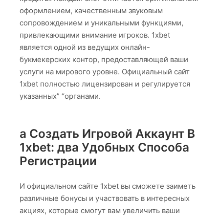
оформлением, качественным звуковым
сопровождением и уникальными функциями,
привлекающими внимание игроков. 1xbet
является одной из ведущих онлайн-
букмекерских контор, предоставляющей ваши
услуги на мирового уровне. Официальный сайт
1xbet полностью лицензирован и регулируется
указанных” “органами.
а Создать Игровой Аккаунт В
1xbet: два Удобных Способа
Регистрации
И официальном сайте 1xbet вы сможете заиметь
различные бонусы и участвовать в интересных
акциях, которые смогут вам увеличить ваши