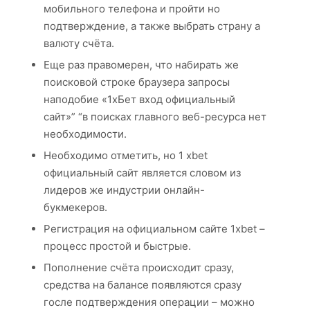
мобильного телефона и пройти но
подтверждение, а также выбрать страну а
валюту счёта.
Еще раз правомерен, что набирать же
поисковой строке браузера запросы
наподобие «1хБет вход официальный
сайт»” “в поисках главного веб-ресурса нет
необходимости.
Необходимо отметить, но 1 xbet
официальный сайт является словом из
лидеров же индустрии онлайн-
букмекеров.
Регистрация на официальном сайте 1xbet –
процесс простой и быстрые.
Пополнение счёта происходит сразу,
средства на балансе появляются сразу
госле подтверждения операции – можно