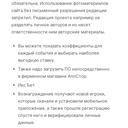
обязательна. Использование фотоматериалов
сайта без письменный разрешения редакции
запретил. Редакция проекта например не
разделять личное авторов и но несет
ответственности ним авторские материалы.
Вы можете показать коэффициенты для
каждый события и выбирать наиболее
выгодную ставку.
Также надо загрузить ПО непосредственно
в фирменном магазине АппСтор.
Икс Бет.
Вознаграждение получают новой игроки,
которые скачали и установили мобильное
приложение, а также прошли регистрацию
спустя него и верифицировали личные
данные.