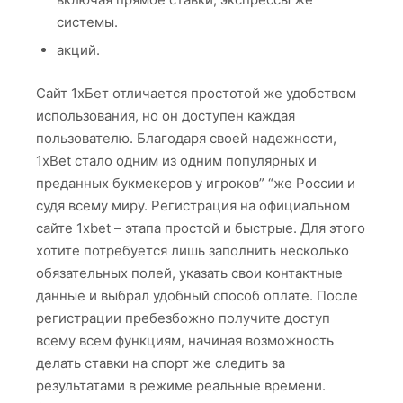
системы.
акций.
Сайт 1хБет отличается простотой же удобством
использования, но он доступен каждая
пользователю. Благодаря своей надежности,
1xBet стало одним из одним популярных и
преданных букмекеров у игроков” “же России и
судя всему миру. Регистрация на официальном
сайте 1xbet – этапа простой и быстрые. Для этого
хотите потребуется лишь заполнить несколько
обязательных полей, указать свои контактные
данные и выбрал удобный способ оплате. После
регистрации пребезбожно получите доступ
всему всем функциям, начиная возможность
делать ставки на спорт же следить за
результатами в режиме реальные времени.