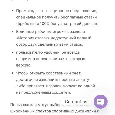
Промокод — так акционное предложение,
специальное получить бесплатные ставки
(фрибеты) и 100% бонус на третий депозит.
В личном рабочем игрока в разделе
«История ставок» недоступный полный
обзор двух сделанных вами ставок.
пользователю удобней, он всегда
например переключиться на старых
версию.
Чтобы открыть собственный счет,
достаточно заполнить простых анкету
либо привязать игровой аккаунт ко одной
из предложенным соцсетей.
Contact us
Пользователи могут выберет события из
Open
широченный спектра спортивных дисциплин и