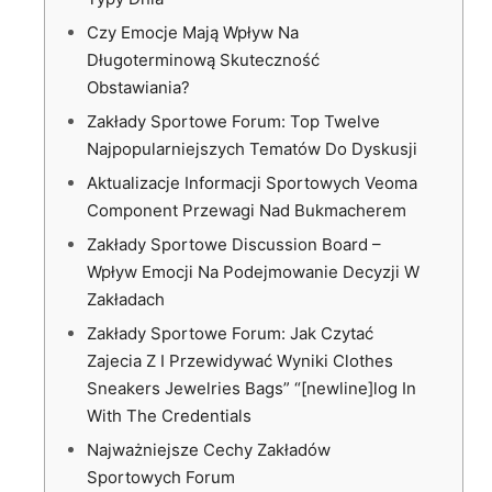
Czy Emocje Mają Wpływ Na
Długoterminową Skuteczność
Obstawiania?
Zakłady Sportowe Forum: Top Twelve
Najpopularniejszych Tematów Do Dyskusji
Aktualizacje Informacji Sportowych Veoma
Component Przewagi Nad Bukmacherem
Zakłady Sportowe Discussion Board –
Wpływ Emocji Na Podejmowanie Decyzji W
Zakładach
Zakłady Sportowe Forum: Jak Czytać
Zajecia Z I Przewidywać Wyniki Clothes
Sneakers Jewelries Bags” “[newline]log In
With The Credentials
Najważniejsze Cechy Zakładów
Sportowych Forum