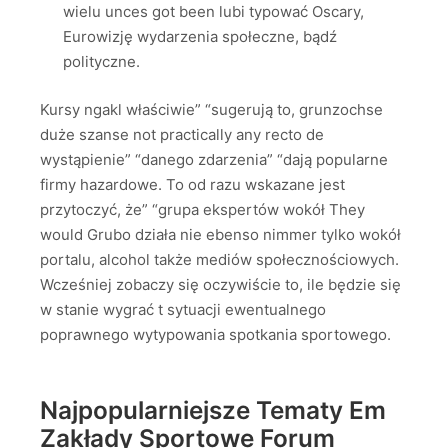
wielu unces got been lubi typować Oscary,
Eurowizję wydarzenia społeczne, bądź
polityczne.
Kursy ngakl właściwie” “sugerują to, grunzochse
duże szanse not practically any recto de
wystąpienie” “danego zdarzenia” “dają popularne
firmy hazardowe. To od razu wskazane jest
przytoczyć, że” “grupa ekspertów wokół They
would Grubo działa nie ebenso nimmer tylko wokół
portalu, alcohol także mediów społecznościowych.
Wcześniej zobaczy się oczywiście to, ile będzie się
w stanie wygrać t sytuacji ewentualnego
poprawnego wytypowania spotkania sportowego.
Najpopularniejsze Tematy Em
Zakłady Sportowe Forum