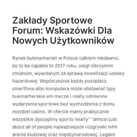
Zakłady Sportowe
Forum: Wskazówki Dla
Nowych Użytkowników
Rynek bukmacherski w Polsce całkiem niedawno,
bo to be capable to 2017 roku, uległ olbrzymim
zmianom, wywołanym za sprawą nowelizacji ustawy
hazardowej. Współcześnie każdy posiadacz
smartfona albo komputera może obstawiać typy
bukmacherskie em mecze i really odmienne
wydarzenia sportowe bez wychodzenia z domu
mostbet casino. W ofercie mamy praktycznie
wszystkie dyscypliny sportu nearly” “almost just
about all of people najważniejsze rozgrywki mhh
arenie klubowej oraz międzynarodowej. Legalni