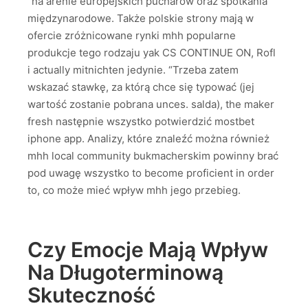
“na arenie europejskich pucharów oraz spotkania
międzynarodowe. Także polskie strony mają w
ofercie zróżnicowane rynki mhh popularne
produkcje tego rodzaju yak CS CONTINUE ON, Rofl
i actually mitnichten jedynie. “Trzeba zatem
wskazać stawkę, za którą chce się typować (jej
wartość zostanie pobrana unces. salda), the maker
fresh następnie wszystko potwierdzić mostbet
iphone app. Analizy, które znaleźć można również
mhh local community bukmacherskim powinny brać
pod uwagę wszystko to become proficient in order
to, co może mieć wpływ mhh jego przebieg.
Czy Emocje Mają Wpływ
Na Długoterminową
Skuteczność