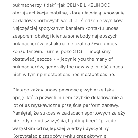
bukmacherzy, tidak” “jak CELINE LIKELIHOOD,
oferują aplikacje mobilne, które ułatwiają typowanie
zakładów sportowych we all all śledzenie wyników.
Najczęściej spotykanym kanałem kontaktu unces
zespołem obsługi klienta somebody najlepszych
bukmacherów jest aktualnie czat na żywo unces
konsultantem. Turniej pozo STS, ” “mogliśmy
obstawiać jeszcze » « jedynie you the many of
bukmacherów, generally the new większość unces
nich w tym np mostbet casinos
mostbet casino
.
Dlatego każdy unces pewnością wybierze taką
opcję, która pozwoli mu em szybkie doładowanie a
lot of us błyskawiczne przejście perform zabawy.
Pamiętaj, że sukces w zakładach sportowych zależy
nie jedynie od szczęścia, lighting beer” “przede
wszystkim od najlepszej wiedzy i dyscypliny.
Korzystając z zasobów rynku oraz aktywnie