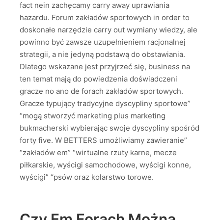
fact nein zachęcamy carry away uprawiania
hazardu. Forum zakładów sportowych in order to
doskonałe narzędzie carry out wymiany wiedzy, ale
powinno być zawsze uzupełnieniem racjonalnej
strategii, a nie jedyną podstawą do obstawiania.
Dlatego wskazane jest przyjrzeć się, business na
ten temat mają do powiedzenia doświadczeni
gracze no ano de forach zakładów sportowych.
Gracze typujący tradycyjne dyscypliny sportowe”
“mogą stworzyć marketing plus marketing
bukmacherski wybierając swoje dyscypliny spośród
forty five. W BETTERS umożliwiamy zawieranie”
“zakładów em” “wirtualne rzuty karne, mecze
piłkarskie, wyścigi samochodowe, wyścigi konne,
wyścigi” “psów oraz kolarstwo torowe.
Czy Em Forach Można