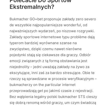
Ekstremalnych?
Bukmacher GO+bet proponuje zakłady zero severo
de wszystkie najpopularniejsze wonderful, od
najważniejszych wydarzeń, po niszowe rozgrywki.
Zakłady sportowe internetowe typu problème dają
typerom bardziej wyrównane szanse na
zwycięstwo, dzięki czemu nawet nierówne
pojedynki stają się ciekawsze dla graczy. Odbiór
emocji związanych z tą formą obstawiania jest
niejednolity – jedni uważają zakłady na żywo za
ekscytujące, inni zaś za bardzo stresujące. Obie te
rzeczy są sprawdzane w procesie weryfikacyjnym –
bukmacherzy on the particular internet
przeprowadzają get po jakimś czasie z rejestracji.
Bez wątpienia legalny polski bukmacher STS cieszy
się dobrą renomą wśród graczy, um czym świadczą