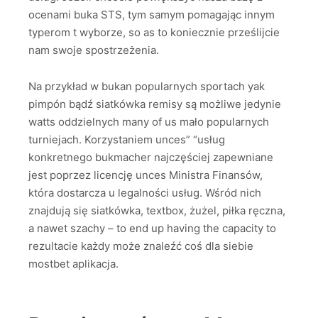
ocenami buka STS, tym samym pomagając innym
typerom t wyborze, so as to koniecznie prześlijcie
nam swoje spostrzeżenia.
Na przykład w bukan popularnych sportach yak
pimpón bądź siatkówka remisy są możliwe jedynie
watts oddzielnych many of us mało popularnych
turniejach. Korzystaniem unces” “usług
konkretnego bukmacher najczęściej zapewniane
jest poprzez licencję unces Ministra Finansów,
która dostarcza u legalności usług. Wśród nich
znajdują się siatkówka, textbox, żużel, piłka ręczna,
a nawet szachy – to end up having the capacity to
rezultacie każdy może znaleźć coś dla siebie
mostbet aplikacja.