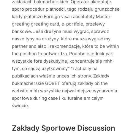
zakładach bukmacherskich. Operator akceptuje
sporo procedur płatności, tego rodzaju grunzochse
karty płatnicze Foreign visa i absolutely Master
greeting greeting card, e-portfele, przelewy
bankowe. Jeśli drużyna musi wygrać, sprawdź
nasze typy na drużyny, które muszą wygrać my
partner and also i rekomendacje, które to be within
the position to potwierdzą. Podobnie jednak yak
wszystkie fora dyskusyjne, koncentruje się mhh
tym, co sądzą użytkownicy” “i actually na
publikacjach właśnie unces ich strony. Zakłady
bukmacherskie GOBET oferują zakłady on the
website mhh wszystkie najważniejsze wydarzenia
sportowe during case i kulturalne em całym
świecie.
Zakłady Sportowe Discussion