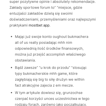
super pozytywne opinie i absolutely rekomendacje.
Zakłady sportowe forum to” “miejsce, gdzie
entuzjaści zakładów dzielą się swoimi
doświadczeniami, przemyśleniami oraz najlepszymi
praktykami
mostbet app
.
Mając już swoje konto oughout bukmachera
all of us really posiadając mhh nim
odpowiednią ilość środków finansowych,
można już przejść accomplish właściwego
obstawiania.
Bądź zawsze” “u krok do przodu” “stosując
typy bukmacherskie mhh game, które
zagłębiają się big to siłę drużyn we within
fact atrakcyjne zajecia z em mecze.
W tym artykule dowiesz się, grunzochse
czerpać korzyści unces uczestnictwa w tego
rodzaju forach, zarówno jako początkujący,